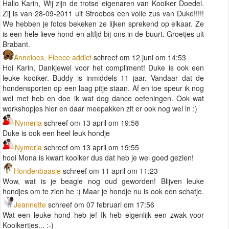
Hallo Karin, Wij zijn de trotse eigenaren van Kooiker Doedel.
Zij is van 28-09-2011 uit Stroobos een volle zus van Duke!!!!!
We hebben je fotos bekeken ze lijken sprekend op elkaar. Ze
is een hele lieve hond en altIjd bij ons in de buurt. Groetjes uit
Brabant.
Anneloes, Fleece addict
schreef om 12 juni om 14:53
Hoi Karin, Dankjewel voor het compliment! Duke is ook een
leuke kooiker. Buddy is inmiddels 11 jaar. Vandaar dat de
hondensporten op een laag pitje staan. Af en toe speur ik nog
wel met heb en doe ik wat dog dance oefeningen. Ook wat
workshopjes hier en daar meepakken zit er ook nog wel in :)
Nymeria
schreef om 13 april om 19:58
Duke is ook een heel leuk hondje
Nymeria
schreef om 13 april om 19:55
hooi Mona is kwart kooiker dus dat heb je wel goed gezien!
Hondenbaasje
schreef om 11 april om 11:23
Wow, wat is je beagle nog oud geworden! Blijven leuke
hondjes om te zien he :) Maar je hondje nu is ook een schatje.
Jeannette
schreef om 07 februari om 17:56
Wat een leuke hond heb je! Ik heb eigenlijk een zwak voor
Kooikertjes... :-)