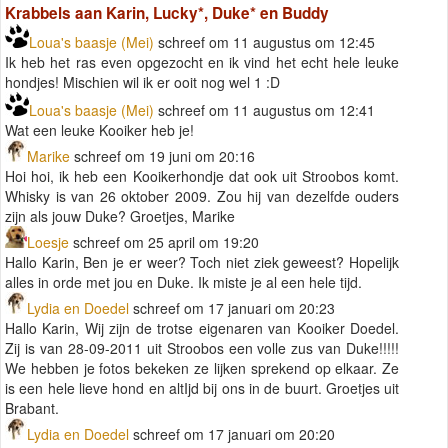
Krabbels aan Karin, Lucky*, Duke* en Buddy
Loua's baasje (Mei)
schreef om 11 augustus om 12:45
Ik heb het ras even opgezocht en ik vind het echt hele leuke
hondjes! Mischien wil ik er ooit nog wel 1 :D
Loua's baasje (Mei)
schreef om 11 augustus om 12:41
Wat een leuke Kooiker heb je!
Marike
schreef om 19 juni om 20:16
Hoi hoi, ik heb een Kooikerhondje dat ook uit Stroobos komt.
Whisky is van 26 oktober 2009. Zou hij van dezelfde ouders
zijn als jouw Duke? Groetjes, Marike
Loesje
schreef om 25 april om 19:20
Hallo Karin, Ben je er weer? Toch niet ziek geweest? Hopelijk
alles in orde met jou en Duke. Ik miste je al een hele tijd.
Lydia en Doedel
schreef om 17 januari om 20:23
Hallo Karin, Wij zijn de trotse eigenaren van Kooiker Doedel.
Zij is van 28-09-2011 uit Stroobos een volle zus van Duke!!!!!
We hebben je fotos bekeken ze lijken sprekend op elkaar. Ze
is een hele lieve hond en altIjd bij ons in de buurt. Groetjes uit
Brabant.
Lydia en Doedel
schreef om 17 januari om 20:20