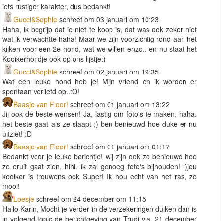
iets rustiger karakter, dus bedankt!
Gucci&Sophie
schreef om 03 januari om 10:23
Haha, ik begrijp dat ie niet te koop is, dat was ook zeker niet
wat ik verwachtte haha! Maar we zijn voorzichtig rond aan het
kijken voor een 2e hond, wat we willen enzo.. en nu staat het
Kooikerhondje ook op ons lijstje:)
Gucci&Sophie
schreef om 02 januari om 19:35
Wat een leuke hond heb je! Mijn vriend en ik worden er
spontaan verliefd op..:O!
Baasje van Floor!
schreef om 01 januari om 13:22
Jij ook de beste wensen! Ja, lastig om foto's te maken, haha.
het beste gaat als ze slaapt ;) ben benieuwd hoe duke er nu
uitziet! :D
Baasje van Floor!
schreef om 01 januari om 01:17
Bedankt voor je leuke berichtje! wij zijn ook zo benieuwd hoe
ze eruit gaat zien, hihi. ik zal genoeg foto's bijhouden! ;)jou
kooiker is trouwens ook Super! Ik hou echt van het ras, zo
mooi!
Loesje
schreef om 24 december om 11:15
Hallo Karin, Mocht je verder in de verzekeringen duiken dan is
in volgend topic de berichtgeving van Trudi v.a. 21 december