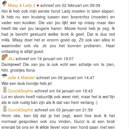
Missy & Lady †
schreef om 02 februari om 09:39
Hoi ik heb ook mijn eerste hond Lady moeten in laten slapen.
Ik heb nu een kruising tussen een boerenfox (moeder) en
vader een kooiker. Die van jou lijkt wel op missy maar dan
heeft die van jou langere haren. Mooie hond heb je zeg. Ik
had je bericht gestuurd welke brok ik geef. Dat is dus red
mills. Missy doet het er enorm goed op. Zit ook van alles in
waaronder ook vis. Je zou het kunnen proberen.. Haar
ontlasting is altijd goed.
J&J
schreef om 19 januari om 19:07
Dankjewel! Die van jou is ook echt een schatje om te zien,
hihi. groetjes Ilona
Julie & Maksie!
schreef om 09 januari om 14:47
Wat een leuk hondje heb je!
Gucci&Sophie
schreef om 04 januari om 18:43
Lui en sloom hoeft natuurlijk ook weer niet, maar het is wel fijn
als ie ook rustig kán zijn als ik dat van hem verlang :)
Gucci&Sophie
schreef om 03 januari om 21:59
Hmm oke, ben blij dat je het zegt, want hoe leuk ik het
normaal gesproken ook zou vinden, Gucci is al een brok
energie bij ons en ik wilde liever voor een hond gaan met een