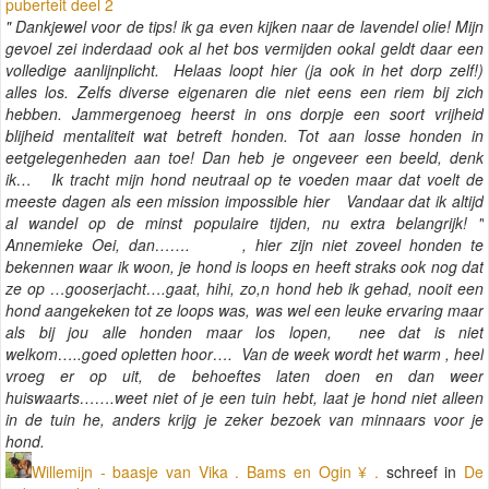
puberteit deel 2
" Dankjewel voor de tips! ik ga even kijken naar de lavendel olie! Mijn
gevoel zei inderdaad ook al het bos vermijden ookal geldt daar een
volledige aanlijnplicht. Helaas loopt hier (ja ook in het dorp zelf!)
alles los. Zelfs diverse eigenaren die niet eens een riem bij zich
hebben. Jammergenoeg heerst in ons dorpje een soort vrijheid
blijheid mentaliteit wat betreft honden. Tot aan losse honden in
eetgelegenheden aan toe! Dan heb je ongeveer een beeld, denk
ik… Ik tracht mijn hond neutraal op te voeden maar dat voelt de
meeste dagen als een mission impossible hier Vandaar dat ik altijd
al wandel op de minst populaire tijden, nu extra belangrijk! "
Annemieke Oei, dan……. , hier zijn niet zoveel honden te
bekennen waar ik woon, je hond is loops en heeft straks ook nog dat
ze op …gooserjacht….gaat, hihi, zo,n hond heb ik gehad, nooit een
hond aangekeken tot ze loops was, was wel een leuke ervaring maar
als bij jou alle honden maar los lopen, nee dat is niet
welkom…..goed opletten hoor…. Van de week wordt het warm , heel
vroeg er op uit, de behoeftes laten doen en dan weer
huiswaarts…….weet niet of je een tuin hebt, laat je hond niet alleen
in de tuin he, anders krijg je zeker bezoek van minnaars voor je
hond.
Willemijn - baasje van Vika . Bams en Ogin ¥ .
schreef in
De