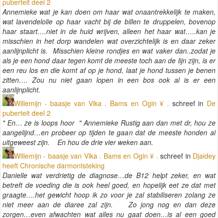
puberteit deel 2
Annemieke wat je kan doen om haar wat onaantrekkelijk te maken,
wat lavendelolie op haar vacht bij de billen te druppelen, bovenop
haar staart….niet in de huid wrijven, alleen het haar wat…..kan je
misschien in het dorp wandelen wat overzichtelijk is en daar zeker
aanlijnplicht is. Misschien kleine rondjes en wat vaker dan..zodat je
als je een hond daar tegen komt de meeste toch aan de lijn zijn, is er
een reu los en die komt af op je hond, laat je hond tussen je benen
zitten…. Zou nu niet gaan lopen in een bos ook al is er een
aanlijnplicht.
Willemijn - baasje van Vika . Bams en Ogin ¥ .
schreef in
De
puberteit deel 2
" En… ze is loops hoor " Annemieke Rustig aan dan met dr, hou ze
aangelijnd…en probeer op tijden te gaan dat de meeste honden al
uitgeweest zijn. En hou de drie vier weken aan.
Willemijn - baasje van Vika . Bams en Ogin ¥ .
schreef in
Djaidey
heeft Chronische darmontsteking
Danielle wat verdrietig de diagnose…de B12 helpt zeker, en wat
betreft de voeding die is ook heel goed, en hopelijk eet ze dat met
graagte….het gewicht hoop ik zo voor je zal stabiliseren zolang ze
niet meer aan de diaree zal zijn. Zo jong nog en dan deze
zorgen…even afwachten wat alles nu gaat doen…is al een goed