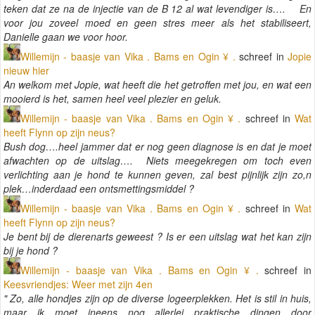
teken dat ze na de injectie van de B 12 al wat levendiger is…. En
voor jou zoveel moed en geen stres meer als het stabiliseert,
Danielle gaan we voor hoor.
Willemijn - baasje van Vika . Bams en Ogin ¥ .
schreef in
Jopie
nieuw hier
An welkom met Jopie, wat heeft die het getroffen met jou, en wat een
mooierd is het, samen heel veel plezier en geluk.
Willemijn - baasje van Vika . Bams en Ogin ¥ .
schreef in
Wat
heeft Flynn op zijn neus?
Bush dog….heel jammer dat er nog geen diagnose is en dat je moet
afwachten op de uitslag…. Niets meegekregen om toch even
verlichting aan je hond te kunnen geven, zal best pijnlijk zijn zo,n
plek…inderdaad een ontsmettingsmiddel ?
Willemijn - baasje van Vika . Bams en Ogin ¥ .
schreef in
Wat
heeft Flynn op zijn neus?
Je bent bij de dierenarts geweest ? Is er een uitslag wat het kan zijn
bij je hond ?
Willemijn - baasje van Vika . Bams en Ogin ¥ .
schreef in
Keesvriendjes: Weer met zijn 4en
" Zo, alle hondjes zijn op de diverse logeerplekken. Het is stil in huis,
maar ik moet ineens nog allerlei praktische dingen door