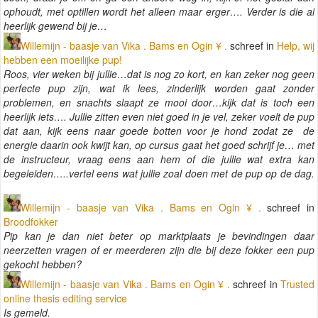
ophoudt, met optillen wordt het alleen maar erger…. Verder is die al
heerlijk gewend bij je…
Willemijn - baasje van Vika . Bams en Ogin ¥ .
schreef in
Help, wij
hebben een moeilijke pup!
Roos, vier weken bij jullie…dat is nog zo kort, en kan zeker nog geen
perfecte pup zijn, wat ik lees, zinderlijk worden gaat zonder
problemen, en snachts slaapt ze mooi door…kijk dat is toch een
heerlijk iets…. Jullie zitten even niet goed in je vel, zeker voelt de pup
dat aan, kijk eens naar goede botten voor je hond zodat ze de
energie daarin ook kwijt kan, op cursus gaat het goed schrijf je… met
de instructeur, vraag eens aan hem of die jullie wat extra kan
begeleiden…..vertel eens wat jullie zoal doen met de pup op de dag.
Willemijn - baasje van Vika . Bams en Ogin ¥ .
schreef in
Broodfokker
Pip kan je dan niet beter op marktplaats je bevindingen daar
neerzetten vragen of er meerderen zijn die bij deze fokker een pup
gekocht hebben?
Willemijn - baasje van Vika . Bams en Ogin ¥ .
schreef in
Trusted
online thesis editing service
Is gemeld.