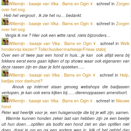
Willemijn - baasje van Vika . Bams en Ogin ¥ .
schreef in
Zorgen
over het oog
Heb het vergroot , ik zie het nu… bedankt.
Willemijn - baasje van Vika . Bams en Ogin ¥ .
schreef in
Zorgen
over het oog
Vergis ik me ? Hier ook een witte rand, niets bijzonders…
Willemijn - baasje van Vika . Bams en Ogin ¥ .
schreef in
Welk
hondenras kiezen? Toller/kooiker/markiesje/Friese stabij
Over een of twee jaar een hond in huis…je kan ook altijd eens bij
fokkers eerst eens gaan kijken of op shows waar ook eigenaren van
deze rassen zijn en daar je licht opsteken…..
Willemijn - baasje van Vika . Bams en Ogin ¥ .
schreef in
Help,
badjas voor dashund?
Anouk op intérnet staan genoeg webshops die badjassen
verkopen, je kan ook eens kijken bij……dierenoppassen amersfoort.
Willemijn - baasje van Vika . Bams en Ogin ¥ .
schreef in
Nieuwe
hond
Peter wat heerlijk voor je, een huisgenootje die bij je wilt zijn, samen.
Warmte kunnen honden zeker last van hebben zijn ze een beetje
uit hun doen….optillen als bodhi een hond ziet en dan optillen niet
doen, draai je om en ga een andere weg in, kijk of het geblaf dan