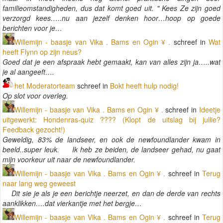
familieomstandigheden, dus dat komt goed uit. " Kees Ze zijn goed
verzorgd kees…..nu aan jezelf denken hoor…hoop op goede
berichten voor je…
Willemijn - baasje van Vika . Bams en Ogin ¥ .
schreef in
Wat
heeft Flynn op zijn neus?
Goed dat je een afspraak hebt gemaakt, kan van alles zijn ja…..wat
je al aangeeft….
het Moderatorteam
schreef in
Bokt heeft hulp nodig!
Op slot voor overleg.
Willemijn - baasje van Vika . Bams en Ogin ¥ .
schreef in
Ideetje
uitgewerkt: Hondenras-quiz ???? (Klopt de uitslag bij jullie?
Feedback gezocht!)
Geweldig, 83% de landseer, en ook de newfoundlander kwam in
beeld..super leuk. Ik heb ze beiden, de landseer gehad, nu gaat
mijn voorkeur uit naar de newfoundlander.
Willemijn - baasje van Vika . Bams en Ogin ¥ .
schreef in
Terug
naar lang weg geweest
Dit sie je als je een berichtje neerzet, en dan de derde van rechts
aanklikken….dat vierkantje met het bergje…
Willemijn - baasje van Vika . Bams en Ogin ¥ .
schreef in
Terug