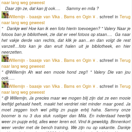
naar lang weg geweest
Daar zijn ze, dat kan jij ook…. Sammy en mila ?
Willemijn - baasje van Vika . Bams en Ogin ¥ .
schreef in
Terug
naar lang weg geweest
" Dankje wel Hoe kan ik een foto hierin toevoegen? " Valery Naar je
fotoos ban je bibliotheek, zie dat er veel fotoos op staan…. Ga naar
het vakje derde van rechts, dat klik je aan…en dan volgt de rest
vanzelf…foto kan je dan eruit halen uit je bibliotheek, en hier
neerzetten.
Willemijn - baasje van Vika . Bams en Ogin ¥ .
schreef in
Terug
naar lang weg geweest
" @Willemijn Ah wat een mooie hond zeg!! " Valery Die van jou
ook…..
Willemijn - baasje van Vika . Bams en Ogin ¥ .
schreef in
Terug
naar lang weg geweest
" @ Willemijn, Ja precies maar we mogen blij zijn dat ze een mooie
leeftijd gehaald heeft, maakt het verdriet niet minder maar goed. Ja
moet zeggen toch wel pittig zn pupje erbij haha. Sammy onze
boomer is nu 3 dus stuk rustiger dan Mila. En inderdaad heerlijk
weer zn pupje erbij, alles weer leren ect. Vind ik geweldig. Binnenkort
weer verder met de bench training. We zijn nu op vakantie. Dankje