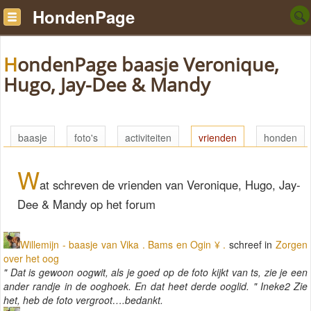
HondenPage
HondenPage baasje Veronique,
Hugo, Jay-Dee & Mandy
baasje
foto's
activiteiten
vrienden
honden
W
at schreven de vrienden van Veronique, Hugo, Jay-
Dee & Mandy op het forum
Willemijn - baasje van Vika . Bams en Ogin ¥ .
schreef in
Zorgen
over het oog
" Dat is gewoon oogwit, als je goed op de foto kijkt van ts, zie je een
ander randje in de ooghoek. En dat heet derde ooglid. " Ineke2 Zie
het, heb de foto vergroot….bedankt.