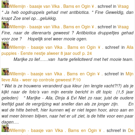
Willemijn - baasje van Vika . Bams en Ogin ¥ .
schreef in
Vraag
" Ja heb oogdruppels gehad met antibiotica. " Fine Geweldig, dan
knapt Zoe snel op…gelukkig.
Willemijn - baasje van Vika . Bams en Ogin ¥ .
schreef in
Vraag
Fine, naar de dierenarts geweest ? Antibiotica druppeltjes gehad
voor zoe ? Hopelijk snel weer mooie ogen.
Willemijn - baasje van Vika . Bams en Ogin ¥ .
schreef in
Aila
puppies - Eerste nestje alweer 8 jaar oud! p. 24
Marijke zo lief……van harte gefeliciteerd met het mooie team.
Willemijn - baasje van Vika . Bams en Ogin ¥ .
schreef in
Mijn
lieve Aila - weer op controle geweest P.10
" Wat is ze trouwens veranderd qua kleur (en lengte vacht?!?) als je
kijkt naar de foto’s van mijn eerste bericht in dit topic (1,5 jaar
geleden) " Marijke - Aila, Dinja & Evi Niet zo raar, juist de oudere
leeftijd gaat de vergrijzing wat sneller dan als ze jonger zijn. En
wat de hitte betreft, hier kunnen wij er niet tegen hoor, airco aan en
wat meer binnen blijven, naar het er uit ziet, is de hitte voor een paar
dagen….
Willemijn - baasje van Vika . Bams en Ogin ¥ .
schreef in
De