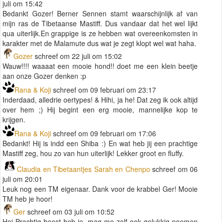
juli om 15:42
Bedankt Gozer! Berner Sennen stamt waarschijnlijk af van
mijn ras de Tibetaanse Mastiff. Dus vandaar dat het wel lijkt
qua uiterlijk.En grappige is ze hebben wat overeenkomsten in
karakter met de Malamute dus wat je zegt klopt wel wat haha.
Gozer
schreef om 22 juli om 15:02
Wauw!!!! waaaat een mooie hond!! doet me een klein beetje
aan onze Gozer denken :p
Rana & Koji
schreef om 09 februari om 23:17
Inderdaad, alledrie oertypes! & Hihi, ja he! Dat zeg ik ook altijd
over hem ;) Hij begint een erg mooie, mannelijke kop te
krijgen.
Rana & Koji
schreef om 09 februari om 17:06
Bedankt! Hij is indd een Shiba :) En wat heb jij een prachtige
Mastiff zeg, hou zo van hun uiterlijk! Lekker groot en fluffy.
Claudia en Tibetaantjes Sarah en Chenpo
schreef om 06
juli om 20:01
Leuk nog een TM eigenaar. Dank voor de krabbel Ger! Mooie
TM heb je hoor!
Ger
schreef om 03 juli om 10:52
Hoi Prachtig beest heb je, mag me zelf ook gelukkig noemen