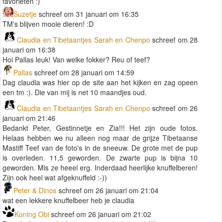
favorieten :)
Suzetje
schreef om 31 januari om 16:35
TM's blijven mooie dieren! :D
Claudia en Tibetaantjes Sarah en Chenpo
schreef om 28
januari om 16:38
Hoi Pallas leuk! Van welke fokker? Reu of teef?
Pallas
schreef om 28 januari om 14:59
Dag claudia was hier op de site aan het kijken en zag opeen
een tm :). Die van mij is net 10 maandjes oud.
Claudia en Tibetaantjes Sarah en Chenpo
schreef om 26
januari om 21:46
Bedankt Peter, Gestinnetje en Zia!!! Het zijn oude fotos.
Helaas hebben we nu alleen nog maar de grijze Tibetaanse
Mastiff Teef van de foto's in de sneeuw. De grote met de pup
is overleden. 11,5 geworden. De zwarte pup is bijna 10
geworden. Mis ze heeel erg. Inderdaad heerlijke knuffelberen!
Zijn ook heel wat afgeknuffeld :-))
Peter & Dinos
schreef om 26 januari om 21:04
wat een lekkere knuffelbeer heb je claudia
Koning Obi
schreef om 26 januari om 21:02