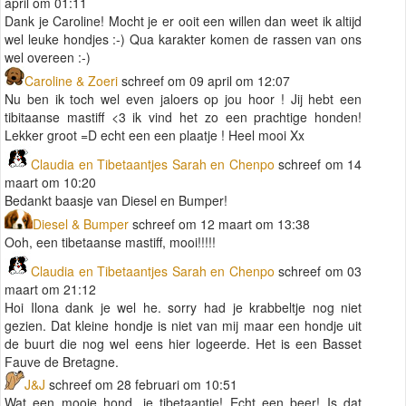
april om 01:11
Dank je Caroline! Mocht je er ooit een willen dan weet ik altijd
wel leuke hondjes :-) Qua karakter komen de rassen van ons
wel overeen :-)
Caroline & Zoeri
schreef om 09 april om 12:07
Nu ben ik toch wel even jaloers op jou hoor ! Jij hebt een
tibitaanse mastiff <3 ik vind het zo een prachtige honden!
Lekker groot =D echt een een plaatje ! Heel mooi Xx
Claudia en Tibetaantjes Sarah en Chenpo
schreef om 14
maart om 10:20
Bedankt baasje van Diesel en Bumper!
Diesel & Bumper
schreef om 12 maart om 13:38
Ooh, een tibetaanse mastiff, mooi!!!!!
Claudia en Tibetaantjes Sarah en Chenpo
schreef om 03
maart om 21:12
Hoi Ilona dank je wel he. sorry had je krabbeltje nog niet
gezien. Dat kleine hondje is niet van mij maar een hondje uit
de buurt die nog wel eens hier logeerde. Het is een Basset
Fauve de Bretagne.
J&J
schreef om 28 februari om 10:51
Wat een mooie hond, je tibetaantje! Echt een beer! Is dat