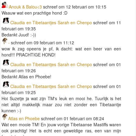
Anouk & Balou<3
schreef om 12 februari om 10:15
Waauw wat een prachtige hond :D
Claudia en Tibetaantjes Sarah en Chenpo
schreef om 11
februari om 19:35
Bedankt Juud! :-))
-
schreef om 09 februari om 11:12
wow ik zag opeens je pf, ik dacht: wat een beer van een
hond!!! PRACHTIGE HOND!
Claudia en Tibetaantjes Sarah en Chenpo
schreef om 01
februari om 19:26
Bedankt Atlas en Phoebe!
Claudia en Tibetaantjes Sarah en Chenpo
schreef om 01
februari om 19:25
Hoi Suzetje ja wat zijn TM's leuk en mooi he. Tuurlijk is het
niet altijd makkelijk maar zou niet zonder een Tibetaantje
kunnen :-)
Atlas en Phoebe
schreef om 01 februari om 08:24
Wat een mooie TM! En jouw vorige Tibetaanse Mastiffs waren
ook prachtig! Het is echt een geweldige ras, een van mijn