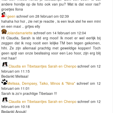
andere hondje op de foto ook van jou? Wat is dat voor ras?
groetjes Ilona
geen
schreef om 28 februari om 02:39
hahaha hoi hoi , zie net je reactie , is een leuk stel he een mini
en een maxi .. grtjes elly
Jolandamariette
schreef om 14 februari om 12:04
Hi Claudia, Sarah is idd erg mooi! Ik moet er wel eerlijk bij
zeggen dat ik nog nooit een lelijke TM ben tegen gekomen,
hihi. Ze zijn allemaal prachtig met geweldige koppen! Toch
geen spijt van onze beslissing voor een Leo hoor, zijn erg blij
met haar!
Claudia en Tibetaantjes Sarah en Chenpo
schreef om 12
februari om 11:15
Bedankt Melissa!
Melissa, Dempsey, Taiko, Minos & *Nina*
schreef om 12
februari om 11:01
Sarah is zo'n prachtige Tibetaan !!!
Claudia en Tibetaantjes Sarah en Chenpo
schreef om 12
februari om 10:18
Bedankt Anouk!