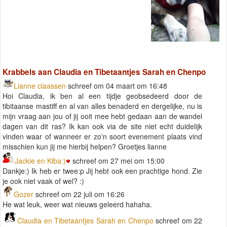
Krabbels aan Claudia en Tibetaantjes Sarah en Chenpo
Lianne claassen
schreef om 04 maart om 16:48
Hoi Claudia, ik ben al een tijdje geobsedeerd door de
tibitaanse mastiff en al van alles benaderd en dergelijke, nu is
mijn vraag aan jou of jij ooit mee hebt gedaan aan de wandel
dagen van dit ras? Ik kan ook via de site niet echt duidelijk
vinden waar of wanneer er zo'n soort evenement plaats vind
misschien kun jij me hierbij helpen? Groetjes lianne
Jackie en Kiba:)
schreef om 27 mei om 15:00
Dankje:) Ik heb er twee:p Jij hebt ook een prachtige hond. Zie
je ook niet vaak of wel? :)
Gozer
schreef om 22 juli om 16:26
He wat leuk, weer wat nieuws geleerd hahaha.
Claudia en Tibetaantjes Sarah en Chenpo
schreef om 22