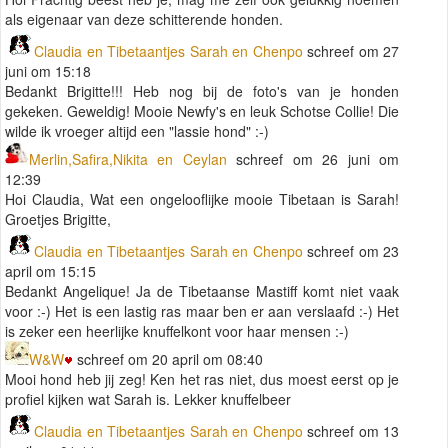
als eigenaar van deze schitterende honden.
Claudia en Tibetaantjes Sarah en Chenpo
schreef om 27
juni om 15:18
Bedankt Brigitte!!! Heb nog bij de foto's van je honden
gekeken. Geweldig! Mooie Newfy's en leuk Schotse Collie! Die
wilde ik vroeger altijd een "lassie hond" :-)
Merlin,Safira,Nikita en Ceylan
schreef om 26 juni om
12:39
Hoi Claudia, Wat een ongelooflijke mooie Tibetaan is Sarah!
Groetjes Brigitte,
Claudia en Tibetaantjes Sarah en Chenpo
schreef om 23
april om 15:15
Bedankt Angelique! Ja de Tibetaanse Mastiff komt niet vaak
voor :-) Het is een lastig ras maar ben er aan verslaafd :-) Het
is zeker een heerlijke knuffelkont voor haar mensen :-)
W&W
schreef om 20 april om 08:40
Mooi hond heb jij zeg! Ken het ras niet, dus moest eerst op je
profiel kijken wat Sarah is. Lekker knuffelbeer
Claudia en Tibetaantjes Sarah en Chenpo
schreef om 13