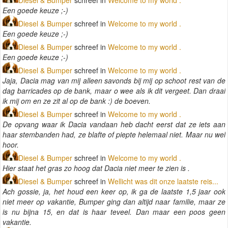
Diesel & Bumper
schreef in
Welcome to my world .
Een goede keuze ;-)
Diesel & Bumper
schreef in
Welcome to my world .
Een goede keuze ;-)
Diesel & Bumper
schreef in
Welcome to my world .
Een goede keuze ;-)
Diesel & Bumper
schreef in
Welcome to my world .
Jaja, Dacia mag van mij alleen savonds bij mij op schoot rest van de
dag barricades op de bank, maar o wee als ik dit vergeet. Dan draai
ik mij om en ze zit al op de bank :) de boeven.
Diesel & Bumper
schreef in
Welcome to my world .
De opvang waar ik Dacia vandaan heb dacht eerst dat ze iets aan
haar stembanden had, ze blafte of piepte helemaal niet. Maar nu wel
hoor.
Diesel & Bumper
schreef in
Welcome to my world .
Hier staat het gras zo hoog dat Dacia niet meer te zien is .
Diesel & Bumper
schreef in
Wellicht was dit onze laatste reis...
Ach gossie, ja, het houd een keer op, ik ga de laatste 1,5 jaar ook
niet meer op vakantie, Bumper ging dan altijd naar familie, maar ze
is nu bijna 15, en dat is haar teveel. Dan maar een poos geen
vakantie.