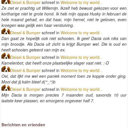
Diesel & Bumper
schreef in
Welcome to my world .
Ze ziet er prachtig uit Willemijn. Ikzelf heb bewust gekozen voor een
kortharige niet te grote hond. Ik heb mijn oppas Husky in februari de
hele maand gehad, en dat haar, mijn hemel, niet te geloven, even
kroegen was gelijk een haar verstuiving.
Diesel & Bumper
schreef in
Welcome to my world .
Dan gaat ze hopelijk ook niet schooien. Ik geef Dacia ook niks van
mijn broodje. Als Dacia uit zicht is krijgt Bumper wel. Die is oud en
heeft schooien geleerd van mijn ex.
Diesel & Bumper
schreef in
Welcome to my world .
Kamelenbot, dat heeft onze plaatselijke slager vast niet. :-D
Diesel & Bumper
schreef in
Welcome to my world .
Oei, dat lijkt me wel een paniek moment toen ze koppie onder ging.
Mooi dat jij kalm bleef d(^_^)b
Diesel & Bumper
schreef in
Welcome to my world .
Mijn Dacia is morgen precies 7 maanden oud, savonds 10 uur
laatste keer plassen, en smorgens ongeveer half 7.
Berichten en vrienden