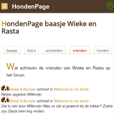
HondenPage
HondenPage baasje Wieke en
Rasta
baasje
foto's
activiteiten
vrienden
honden
W
at schreven de vrienden van Wieke en Rasta op
het forum
Diesel & Bumper
schreef in
Welcome to my world .
Netjes opgelost Willemijn.
Diesel & Bumper
schreef in
Welcome to my world .
Dat is niet duur Willemijn! Was ze dat al gewend bij de fokker? Zoiets
zou Dacia heel eng vinden.