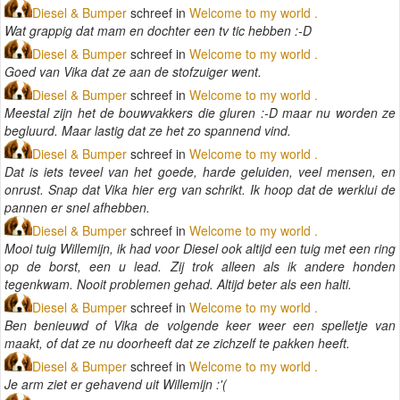
Diesel & Bumper
schreef in
Welcome to my world .
Wat grappig dat mam en dochter een tv tic hebben :-D
Diesel & Bumper
schreef in
Welcome to my world .
Goed van Vika dat ze aan de stofzuiger went.
Diesel & Bumper
schreef in
Welcome to my world .
Meestal zijn het de bouwvakkers die gluren :-D maar nu worden ze
begluurd. Maar lastig dat ze het zo spannend vind.
Diesel & Bumper
schreef in
Welcome to my world .
Dat is iets teveel van het goede, harde geluiden, veel mensen, en
onrust. Snap dat Vika hier erg van schrikt. Ik hoop dat de werklui de
pannen er snel afhebben.
Diesel & Bumper
schreef in
Welcome to my world .
Mooi tuig Willemijn, ik had voor Diesel ook altijd een tuig met een ring
op de borst, een u lead. Zij trok alleen als ik andere honden
tegenkwam. Nooit problemen gehad. Altijd beter als een halti.
Diesel & Bumper
schreef in
Welcome to my world .
Ben benieuwd of Vika de volgende keer weer een spelletje van
maakt, of dat ze nu doorheeft dat ze zichzelf te pakken heeft.
Diesel & Bumper
schreef in
Welcome to my world .
Je arm ziet er gehavend uit Willemijn :'(