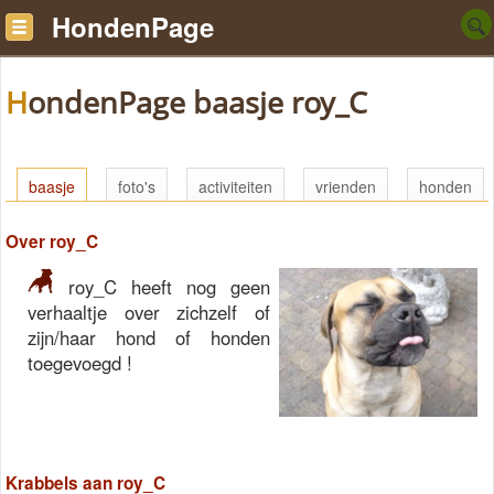
HondenPage
HondenPage baasje roy_C
baasje
foto's
activiteiten
vrienden
honden
Over roy_C
roy_C heeft nog geen
verhaaltje over zichzelf of
zijn/haar hond of honden
toegevoegd !
Krabbels aan roy_C