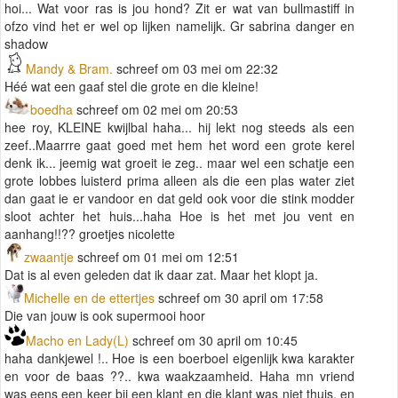
hoi... Wat voor ras is jou hond? Zit er wat van bullmastiff in
ofzo vind het er wel op lijken namelijk. Gr sabrina danger en
shadow
Mandy & Bram.
schreef om 03 mei om 22:32
Héé wat een gaaf stel die grote en die kleine!
boedha
schreef om 02 mei om 20:53
hee roy, KLEINE kwijlbal haha... hij lekt nog steeds als een
zeef..Maarrre gaat goed met hem het word een grote kerel
denk ik... jeemig wat groeit ie zeg.. maar wel een schatje een
grote lobbes luisterd prima alleen als die een plas water ziet
dan gaat ie er vandoor en dat geld ook voor die stink modder
sloot achter het huis...haha Hoe is het met jou vent en
aanhang!!?? groetjes nicolette
zwaantje
schreef om 01 mei om 12:51
Dat is al even geleden dat ik daar zat. Maar het klopt ja.
Michelle en de ettertjes
schreef om 30 april om 17:58
Die van jouw is ook supermooi hoor
Macho en Lady(L)
schreef om 30 april om 10:45
haha dankjewel !.. Hoe is een boerboel eigenlijk kwa karakter
en voor de baas ??.. kwa waakzaamheid. Haha mn vriend
was eens een keer bij een klant en die klant was niet thuis, en