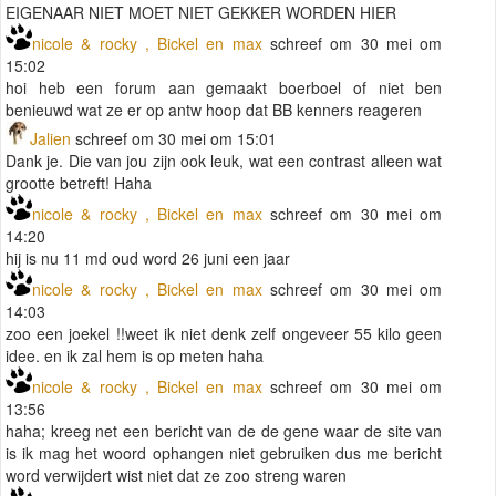
EIGENAAR NIET MOET NIET GEKKER WORDEN HIER
nicole & rocky , Bickel en max
schreef om 30 mei om
15:02
hoi heb een forum aan gemaakt boerboel of niet ben
benieuwd wat ze er op antw hoop dat BB kenners reageren
Jalien
schreef om 30 mei om 15:01
Dank je. Die van jou zijn ook leuk, wat een contrast alleen wat
grootte betreft! Haha
nicole & rocky , Bickel en max
schreef om 30 mei om
14:20
hij is nu 11 md oud word 26 juni een jaar
nicole & rocky , Bickel en max
schreef om 30 mei om
14:03
zoo een joekel !!weet ik niet denk zelf ongeveer 55 kilo geen
idee. en ik zal hem is op meten haha
nicole & rocky , Bickel en max
schreef om 30 mei om
13:56
haha; kreeg net een bericht van de de gene waar de site van
is ik mag het woord ophangen niet gebruiken dus me bericht
word verwijdert wist niet dat ze zoo streng waren