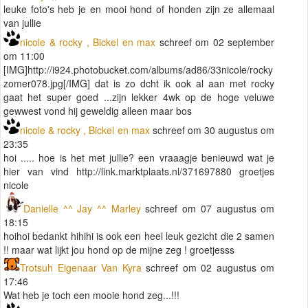
leuke foto's heb je en mooi hond of honden zijn ze allemaal
van jullie
nicole & rocky , Bickel en max
schreef om 02 september
om 11:00
[IMG]http://i924.photobucket.com/albums/ad86/33nicole/rocky
zomer078.jpg[/IMG] dat is zo dcht ik ook al aan met rocky
gaat het super goed ...zijn lekker 4wk op de hoge veluwe
gewwest vond hij geweldig alleen maar bos
nicole & rocky , Bickel en max
schreef om 30 augustus om
23:35
hoi ..... hoe is het met jullie? een vraaagje benieuwd wat je
hier van vind http://link.marktplaats.nl/371697880 groetjes
nicole
Danielle ^^ Jay ^^ Marley
schreef om 07 augustus om
18:15
hoihoi bedankt hihihi is ook een heel leuk gezicht die 2 samen
!! maar wat lijkt jou hond op de mijne zeg ! groetjesss
Trotsuh Eigenaar Van Kyra
schreef om 02 augustus om
17:46
Wat heb je toch een mooie hond zeg...!!!