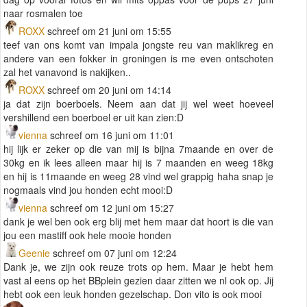
naar rosmalen toe
ROXX
schreef om 21 juni om 15:55
teef van ons komt van impala jongste reu van maklikreg en
andere van een fokker in groningen is me even ontschoten
zal het vanavond is nakijken..
ROXX
schreef om 20 juni om 14:14
ja dat zijn boerboels. Neem aan dat jij wel weet hoeveel
vershillend een boerboel er uit kan zien:D
vienna
schreef om 16 juni om 11:01
hij lijk er zeker op die van mij is bijna 7maande en over de
30kg en ik lees alleen maar hij is 7 maanden en weeg 18kg
en hij is 11maande en weeg 28 vind wel grappig haha snap je
nogmaals vind jou honden echt mooi:D
vienna
schreef om 12 juni om 15:27
dank je wel ben ook erg blij met hem maar dat hoort is die van
jou een mastiff ook hele mooie honden
Geenie
schreef om 07 juni om 12:24
Dank je, we zijn ook reuze trots op hem. Maar je hebt hem
vast al eens op het BBplein gezien daar zitten we nl ook op. Jij
hebt ook een leuk honden gezelschap. Don vito is ook mooi