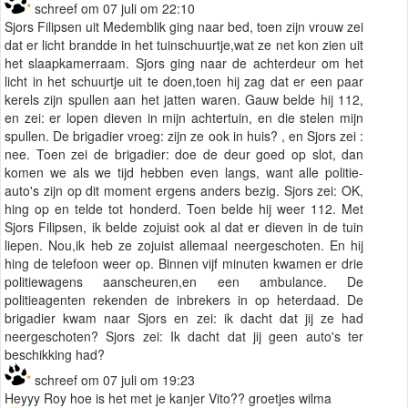
*
schreef om 07 juli om 22:10
Sjors Filipsen uit Medemblik ging naar bed, toen zijn vrouw zei
dat er licht brandde in het tuinschuurtje,wat ze net kon zien uit
het slaapkamerraam. Sjors ging naar de achterdeur om het
licht in het schuurtje uit te doen,toen hij zag dat er een paar
kerels zijn spullen aan het jatten waren. Gauw belde hij 112,
en zei: er lopen dieven in mijn achtertuin, en die stelen mijn
spullen. De brigadier vroeg: zijn ze ook in huis? , en Sjors zei :
nee. Toen zei de brigadier: doe de deur goed op slot, dan
komen we als we tijd hebben even langs, want alle politie-
auto's zijn op dit moment ergens anders bezig. Sjors zei: OK,
hing op en telde tot honderd. Toen belde hij weer 112. Met
Sjors Filipsen, ik belde zojuist ook al dat er dieven in de tuin
liepen. Nou,ik heb ze zojuist allemaal neergeschoten. En hij
hing de telefoon weer op. Binnen vijf minuten kwamen er drie
politiewagens aanscheuren,en een ambulance. De
politieagenten rekenden de inbrekers in op heterdaad. De
brigadier kwam naar Sjors en zei: ik dacht dat jij ze had
neergeschoten? Sjors zei: Ik dacht dat jij geen auto's ter
beschikking had?
*
schreef om 07 juli om 19:23
Heyyy Roy hoe is het met je kanjer Vito?? groetjes wilma