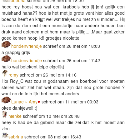
boedha
schreef om 26 mei om 18:30
heee roy hoest nou wat een krabbels heb jij joh! gelijk een
muishand haha?? hoe is het met je grote vent hier alles goed
boedha heeft en krijgt wel wat trekjes nu met zn 6 mnden... Hij
is aan de riem echt een monstertje naar andere honden ben
druk aand oefenen met hem maar is pittig.....Maar gaat zeker
goed komen hoop ik!! groetjes nicolette
hondenvriendje
schreef om 26 mei om 18:03
a grappig grtjs
hondenvriendje
schreef om 26 mei om 17:42
hallo wat betekent leipe eigelijk(:
remy
schreef om 26 mei om 14:16
Hoi Roy_C wat zou in godsnaam een boerboel voor moeten
stellen want ziet het wel staan. zijn dat nou grote honden ?
want op de foto lijkt het meestal anders
Lunae ~ Amy
schreef om 11 mei om 00:03
okee dankjewel! :)
nienke
schreef om 10 mei om 20:48
heey ik had de da gebeld maar die zei dat ik het moest aan
zien
sabrina
schreef om 08 mei om 16:43