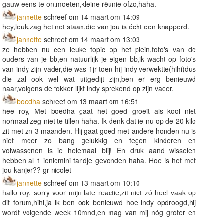
gauw eens te ontmoeten,kleine rëunie ofzo,haha.
jannette
schreef om 14 maart om 14:09
hey,leuk,zag het net staan,die van jou is écht een knapperd.
jannette
schreef om 14 maart om 13:03
ze hebben nu een leuke topic op het plein,foto's van de
ouders van je bb,en natuurlijk je eigen bb,ik wacht op foto's
van indy zijn vader,die was 1jr toen hij indy verwektte(hihi)dus
die zal ook wel wat uitgedijt zijn,ben er erg benieuwd
naar,volgens de fokker lijkt indy sprekend op zijn vader.
boedha
schreef om 13 maart om 16:51
hee roy, Met boedha gaat het goed groeit als kool niet
normaal zeg niet te tillen haha. Ik denk dat ie nu op de 20 kilo
zit met zn 3 maanden. Hij gaat goed met andere honden nu is
niet meer zo bang gelukkig en tegen kinderen en
volwassenen is ie helemaal blij! En druk aand wisselen
hebben al 1 ieniemini tandje gevonden haha. Hoe is het met
jou kanjer?? gr nicolet
jannette
schreef om 13 maart om 10:10
hallo roy, sorry voor mijn late reactie,zit niet zó heel vaak op
dit forum,hihi,ja ik ben ook benieuwd hoe indy opdroogd,hij
wordt volgende week 10mnd,en mag van mij nóg groter en