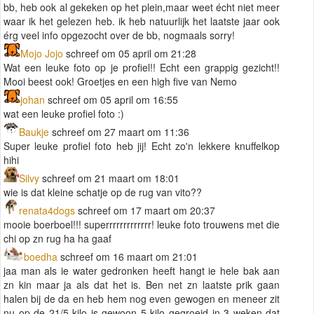
bb, heb ook al gekeken op het plein,maar weet écht niet meer
waar ik het gelezen heb. ik heb natuurlijk het laatste jaar ook
érg veel info opgezocht over de bb, nogmaals sorry!
Mojo Jojo
schreef om 05 april om 21:28
Wat een leuke foto op je profiel!! Echt een grappig gezicht!!
Mooi beest ook! Groetjes en een high five van Nemo
johan
schreef om 05 april om 16:55
wat een leuke profiel foto :)
Baukje
schreef om 27 maart om 11:36
Super leuke profiel foto heb jij! Echt zo'n lekkere knuffelkop
hihi
Silvy
schreef om 21 maart om 18:01
wie is dat kleine schatje op de rug van vito??
renata4dogs
schreef om 17 maart om 20:37
mooie boerboel!!! superrrrrrrrrrrrr! leuke foto trouwens met die
chi op zn rug ha ha gaaf
boedha
schreef om 16 maart om 21:01
jaa man als ie water gedronken heeft hangt ie hele bak aan
zn kin maar ja als dat het is. Ben net zn laatste prik gaan
halen bij de da en heb hem nog even gewogen en meneer zit
nu op de 21/5 kilo is gewoon 5 kilo gegroeid in 3 weken dat