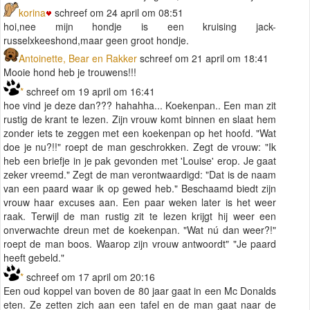
korina
schreef om 24 april om 08:51
hoi,nee mijn hondje is een kruising jack-
russelxkeeshond,maar geen groot hondje.
Antoinette, Bear en Rakker
schreef om 21 april om 18:41
Mooie hond heb je trouwens!!!
*
schreef om 19 april om 16:41
hoe vind je deze dan??? hahahha... Koekenpan.. Een man zit
rustig de krant te lezen. Zijn vrouw komt binnen en slaat hem
zonder iets te zeggen met een koekenpan op het hoofd. "Wat
doe je nu?!!" roept de man geschrokken. Zegt de vrouw: "Ik
heb een briefje in je pak gevonden met 'Louise' erop. Je gaat
zeker vreemd." Zegt de man verontwaardigd: "Dat is de naam
van een paard waar ik op gewed heb." Beschaamd biedt zijn
vrouw haar excuses aan. Een paar weken later is het weer
raak. Terwijl de man rustig zit te lezen krijgt hij weer een
onverwachte dreun met de koekenpan. "Wat nú dan weer?!"
roept de man boos. Waarop zijn vrouw antwoordt" "Je paard
heeft gebeld."
*
schreef om 17 april om 20:16
Een oud koppel van boven de 80 jaar gaat in een Mc Donalds
eten. Ze zetten zich aan een tafel en de man gaat naar de