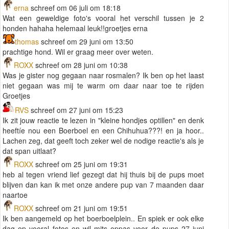
erna
schreef om 06 juli om 18:18
Wat een geweldige foto's vooral het verschil tussen je 2
honden hahaha helemaal leuk!!groetjes erna
thomas
schreef om 29 juni om 13:50
prachtige hond. Wil er graag meer over weten.
ROXX
schreef om 28 juni om 10:38
Was je gister nog gegaan naar rosmalen? Ik ben op het laast
niet gegaan was mij te warm om daar naar toe te rijden
Groetjes
RVS
schreef om 27 juni om 15:23
Ik zit jouw reactie te lezen in "kleine hondjes optillen" en denk
heeftíe nou een Boerboel en een Chihuhua???! en ja hoor..
Lachen zeg, dat geeft toch zeker wel de nodige reactie's als je
dat span uitlaat?
ROXX
schreef om 25 juni om 19:31
heb al tegen vriend lief gezegt dat hij thuis bij de pups moet
blijven dan kan ik met onze andere pup van 7 maanden daar
naartoe
ROXX
schreef om 21 juni om 19:51
Ik ben aangemeld op het boerboelplein.. En spiek er ook elke
dag op vooral fotos en wil mits oppas voor de pups 27 juni