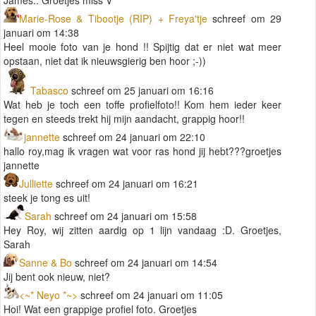
Marie-Rose & Tibootje (RIP) + Freya'tje
schreef om 29
januari om 14:38
Heel mooie foto van je hond !! Spijtig dat er niet wat meer
opstaan, niet dat ik nieuwsgierig ben hoor ;-))
Tabasco
schreef om 25 januari om 16:16
Wat heb je toch een toffe profielfoto!! Kom hem ieder keer
tegen en steeds trekt hij mijn aandacht, grappig hoor!!
jannette
schreef om 24 januari om 22:10
hallo roy,mag ik vragen wat voor ras hond jij hebt???groetjes
jannette
Julliette
schreef om 24 januari om 16:21
steek je tong es uit!
Sarah
schreef om 24 januari om 15:58
Hey Roy, wij zitten aardig op 1 lijn vandaag :D. Groetjes,
Sarah
Sanne & Bo
schreef om 24 januari om 14:54
Jij bent ook nieuw, niet?
<~* Neyo *~>
schreef om 24 januari om 11:05
Hoi! Wat een grappige profiel foto. Groetjes