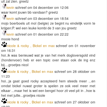
uit zal zien. greetz
kevin
schreef om 04 december om 12:06
waar komt jouwn bb vandaan? greetz
kevin
schreef om 03 december om 18:54
mojo boerboels uit mol (belgie) ze begint nu eindelijk vorm te
krijgen:P. wel een leuke kombi de 3 van jou greetz
kevin
schreef om 01 december om 22:22
mooie hond
nicole & rocky , Bickel en max
schreef om 01 november
om 16:31
hoi..ik was benieuwd wat je van het merk dogloversgold vind
(hondenvoer) heb er een topic over staan ook de ing enz
bij....groetjes nicol
nicole & rocky , Bickel en max
schreef om 28 oktober om
11:23
hoi...ja gaat goed rocky accepteerd hem steeds meer ...en
omdat bickel nuwat groter is spelen ze ook veel meer met
elkaar ...maar het is wel een bengel hoor zit veel pit in ..hoe is
het met jullie...groetjes nicole
nicole & rocky , Bickel en max
schreef om 27 oktober om
18:00