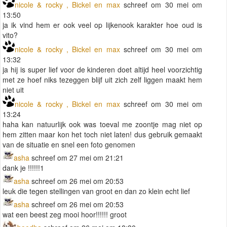
nicole & rocky , Bickel en max
schreef om 30 mei om
13:50
ja ik vind hem er ook veel op lijkenook karakter hoe oud is
vito?
nicole & rocky , Bickel en max
schreef om 30 mei om
13:32
ja hij is super lief voor de kinderen doet altijd heel voorzichtig
met ze hoef niks tezeggen blijf uit zich zelf liggen maakt hem
niet uit
nicole & rocky , Bickel en max
schreef om 30 mei om
13:24
haha kan natuurlijk ook was toeval me zoontje mag niet op
hem zitten maar kon het toch niet laten! dus gebruik gemaakt
van de situatie en snel een foto genomen
asha
schreef om 27 mei om 21:21
dank je !!!!!!1
asha
schreef om 26 mei om 20:53
leuk die tegen stellingen van groot en dan zo klein echt lief
asha
schreef om 26 mei om 20:53
wat een beest zeg mooi hoor!!!!!! groot