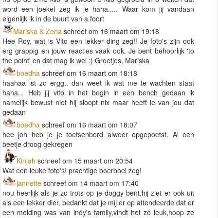
word een joekel zeg ik je haha..... Waar kom jij vandaan
eigenlijk ik in de buurt van a.foort
Mariska & Zena
schreef om 16 maart om 19:18
Hee Roy, wat is Vito een lekker ding zeg!! Je foto's zijn ook
erg grappig en jouw reacties vaak ook. Je bent behoorlijk 'to
the point' en dat mag ik wel :) Groetjes, Mariska
boedha
schreef om 16 maart om 18:18
haahaa ist zo ergg.. dan weet ik wat me te wachten staat
haha... Heb jij vito in het begin in een bench gedaan ik
namelijk bewust niet hij sloopt nix maar heeft ie van jou dat
gedaan
boedha
schreef om 16 maart om 18:07
hee joh heb je je toetsenbord alweer opgepoetst. Al een
beetje droog gekregen
Kinjah
schreef om 15 maart om 20:54
Wat een leuke foto's! prachtige boerboel zeg!
jannette
schreef om 14 maart om 17:40
nou heerlijk als je zo trots op je doggy bent,hij ziet er ook uit
als een lekker dier, bedankt dat je mij er op attendeerde dat er
een melding was van indy's family,vindt het zó leuk,hoop ze