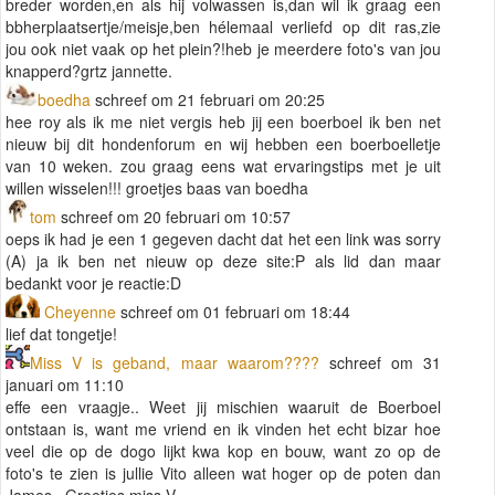
breder worden,en als hij volwassen is,dan wil ik graag een
bbherplaatsertje/meisje,ben hélemaal verliefd op dit ras,zie
jou ook niet vaak op het plein?!heb je meerdere foto's van jou
knapperd?grtz jannette.
boedha
schreef om 21 februari om 20:25
hee roy als ik me niet vergis heb jij een boerboel ik ben net
nieuw bij dit hondenforum en wij hebben een boerboelletje
van 10 weken. zou graag eens wat ervaringstips met je uit
willen wisselen!!! groetjes baas van boedha
tom
schreef om 20 februari om 10:57
oeps ik had je een 1 gegeven dacht dat het een link was sorry
(A) ja ik ben net nieuw op deze site:P als lid dan maar
bedankt voor je reactie:D
Cheyenne
schreef om 01 februari om 18:44
lief dat tongetje!
Miss V is geband, maar waarom????
schreef om 31
januari om 11:10
effe een vraagje.. Weet jij mischien waaruit de Boerboel
ontstaan is, want me vriend en ik vinden het echt bizar hoe
veel die op de dogo lijkt kwa kop en bouw, want zo op de
foto's te zien is jullie Vito alleen wat hoger op de poten dan
James.. Groetjes miss V