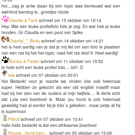
hoi....zag je antw staan bij een topic was benieuwd wat een
swinford bandog is...groetjes nicole
Claudia & Tank
schreef om 15 oktober om 19:14
Hey. Wat een leuke profielfoto heb je zeg. En wat heb je leuke
honden. Gr Claudia en een poot van Spike
Chantal_*_Binky
schreef om 14 oktober om 14:21
het is heel aardig van je dat je mij liet om een foto te plaatsen
van een ras bij het het topic: raad het ras deel 9. Heel aardig!
Ronica & Fester
schreef om 11 oktober om 19:52
je hebt echt een leuke profiel foto.....lol!! :D
lola
schreef om 07 oktober om 20:01
Hoi Bedankt voor je reactie we vinden lola ook helemaal
super. Hebben ze gekocht als een old english mastiff maar
had bij het zien van de ouders al mijn twijfels.... Ik denk echt
dat Lola een boerboel is. Maar jou hond is ook helemaal
geweldig had al eerder bij je foto`s gekeken ..maar petje af hij
is supermooi
Pitbull
schreef om 07 oktober om 10:41
hallo.hallo bedankt is.dat een.afrikaanse.boerboel
Roosje ,,hond baro...
schreef om 05 oktober om 15:09