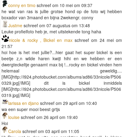
conny en timo
schreef om 10 mei om 09:37
he wat van ras is jullie grotse hond op de foto wij hebben
boxador van 3maand en bijna 2wekengr. conny
Justme
schreef om 07 augustus om 13:48
Leuke profielfoto heb je, met uitstekende tong haha
nicole & rocky , Bickel en max
schreef om 24 mei om
21:57
hoi hoe is het met jullie?...hier gaat het super bickel is een
beetje z,n wilde haren kwijt hihi en we hebben er een
dwergteckeltje genaamt max bij !...rocky en bickel vinden hem
helemaal geweldig....
[IMG]http://i924.photobucket.com/albums/ad86/33nicole/P506
0329.jpg[/IMG] dit is bickel inmiddels
[IMG]http://i924.photobucket.com/albums/ad86/33nicole/P506
0319.jpg[/IMG]
larissa en djano
schreef om 29 april om 10:40
wa een super mooi beest grtjs
louise
schreef om 26 april om 19:40
Hoi
Carola
schreef om 03 april om 11:05