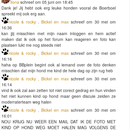
ilona
schreef om 05 juni om 18:45
Dank je! Jij hebt ook erg leuke honden vooral de Boerboel
spreekt mij ook erg aan.
nicole & rocky , Bickel en max
schreef om 30 mei om
16:36
kan jjij misschien met mijn naam inloggen en hem actief
maken dat ik ook op het forum kan reageren en foto kan
plaatsen lukt me nog steeds niet
nicole & rocky , Bickel en max
schreef om 30 mei om
16:16
haha op BBplein begint ook al iemand over de foto denken
misschien dat mijn hond me kind de hele dag op zijn rug heb
nicole & rocky , Bickel en max
schreef om 30 mei om
16:14
vind ik ook zal aan zetten tot niet corect gedrag en hun vinden
het niet kunnen kind op hond maar geen discuie zeiden ze
moderraterteam weg halen
nicole & rocky , Bickel en max
schreef om 30 mei om
16:01
NOU KRIJG NU WEER EEN MAIL DAT IK DE FOTO MET
KIND OP HOND WEG MOET HALEN MAG VOLGENS DE