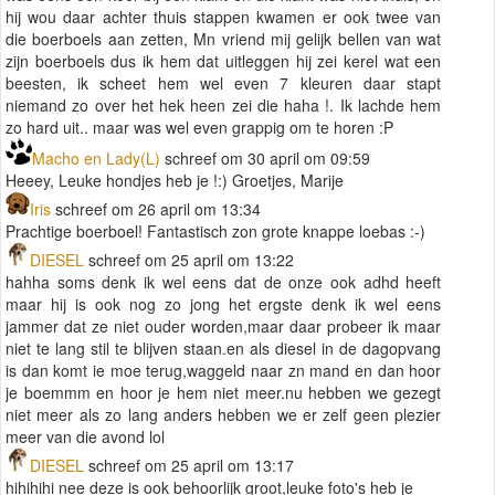
hij wou daar achter thuis stappen kwamen er ook twee van
die boerboels aan zetten, Mn vriend mij gelijk bellen van wat
zijn boerboels dus ik hem dat uitleggen hij zei kerel wat een
beesten, ik scheet hem wel even 7 kleuren daar stapt
niemand zo over het hek heen zei die haha !. Ik lachde hem
zo hard uit.. maar was wel even grappig om te horen :P
Macho en Lady(L)
schreef om 30 april om 09:59
Heeey, Leuke hondjes heb je !:) Groetjes, Marije
Iris
schreef om 26 april om 13:34
Prachtige boerboel! Fantastisch zon grote knappe loebas :-)
DIESEL
schreef om 25 april om 13:22
hahha soms denk ik wel eens dat de onze ook adhd heeft
maar hij is ook nog zo jong het ergste denk ik wel eens
jammer dat ze niet ouder worden,maar daar probeer ik maar
niet te lang stil te blijven staan.en als diesel in de dagopvang
is dan komt ie moe terug,waggeld naar zn mand en dan hoor
je boemmm en hoor je hem niet meer.nu hebben we gezegt
niet meer als zo lang anders hebben we er zelf geen plezier
meer van die avond lol
DIESEL
schreef om 25 april om 13:17
hihihihi nee deze is ook behoorlijk groot,leuke foto's heb je