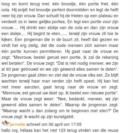
toog en komt terug met: één broodje, één portie friet, één
cola. Hij snijdt het broodje perfect doormidden en legt de helft
neer bij zijn vrouw. Dan schudt hij de frieten op een plateau en
verdeelt ze in twee gelijke porties, En legt een portie voor zijn
vrouw..... Hij drinkt een slokje van de cola en dan zijn vrouw
een slokje.... Hij begint te eten...... terwijl zijn vrouw zit toe te
kijken. Een jongeman die in de buurt zit, heeft dat gezien en
vindt het erg zielig, dat die oude mensen zich samen maar
één portie kunnen permitteren. Hij gaat naar de vrouw en
zegt: "Mevrouw, bestel gerust een portie, ik zal de rekening
wel betalen". De vrouw zegt: "Dat is niet nodig meneer, we zijn
al 60 jaar getrouwd en we zijn gewend alles samen te delen".
De jongeman gaat zitten en ziet dat de vrouw niks eet. Ze blijft
wachten terwijl haar man verder zijn helft opeet. Hij kan het
niet meer aanzien, gaat terug naar de vrouw en zegt:
"Mevrouw, eet gerust uw deel op, ik bestel een nieuwe portie".
Maar de vrouw zegt weer: "Nee, bedankt, meneer, wij zijn
gewend alles samen te delen". Waarop de jongeman zegt:
"Waarop wacht u dan zolang om te beginnen met eten?" De
vrouw zegt: ik wacht op zijn kunstgebit.
jannette
schreef om 06 april om 17:05
hallo roy, hélaas kan het niet 123 terug vinden van die reuze