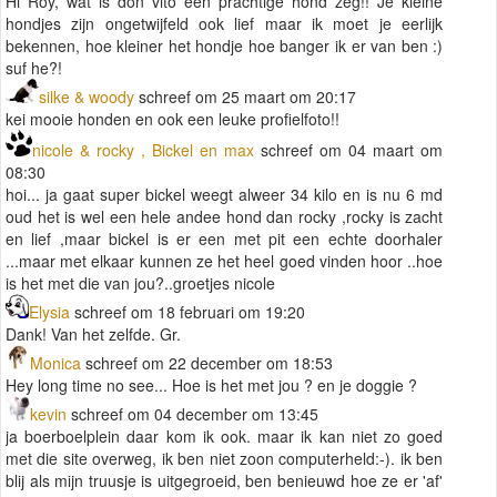
Hi Roy, wat is don vito een prachtige hond zeg!! Je kleine
hondjes zijn ongetwijfeld ook lief maar ik moet je eerlijk
bekennen, hoe kleiner het hondje hoe banger ik er van ben :)
suf he?!
silke & woody
schreef om 25 maart om 20:17
kei mooie honden en ook een leuke profielfoto!!
nicole & rocky , Bickel en max
schreef om 04 maart om
08:30
hoi... ja gaat super bickel weegt alweer 34 kilo en is nu 6 md
oud het is wel een hele andee hond dan rocky ,rocky is zacht
en lief ,maar bickel is er een met pit een echte doorhaler
...maar met elkaar kunnen ze het heel goed vinden hoor ..hoe
is het met die van jou?..groetjes nicole
Elysia
schreef om 18 februari om 19:20
Dank! Van het zelfde. Gr.
Monica
schreef om 22 december om 18:53
Hey long time no see... Hoe is het met jou ? en je doggie ?
kevin
schreef om 04 december om 13:45
ja boerboelplein daar kom ik ook. maar ik kan niet zo goed
met die site overweg, ik ben niet zoon computerheld:-). ik ben
blij als mijn truusje is uitgegroeid, ben benieuwd hoe ze er 'af'