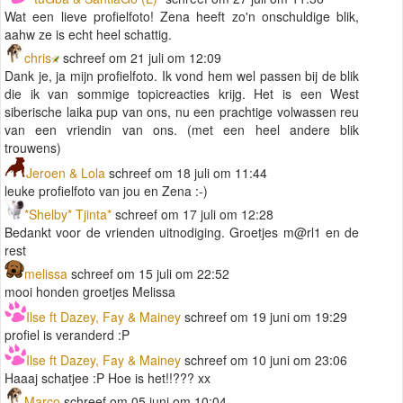
Wat een lieve profielfoto! Zena heeft zo'n onschuldige blik,
aahw ze is echt heel schattig.
chris
schreef om 21 juli om 12:09
Dank je, ja mijn profielfoto. Ik vond hem wel passen bij de blik
die ik van sommige topicreacties krijg. Het is een West
siberische laika pup van ons, nu een prachtige volwassen reu
van een vriendin van ons. (met een heel andere blik
trouwens)
Jeroen & Lola
schreef om 18 juli om 11:44
leuke profielfoto van jou en Zena :-)
*Shelby* Tjinta*
schreef om 17 juli om 12:28
Bedankt voor de vrienden uitnodiging. Groetjes m@rl1 en de
rest
melissa
schreef om 15 juli om 22:52
mooi honden groetjes Melissa
Ilse ft Dazey, Fay & Mainey
schreef om 19 juni om 19:29
profiel is veranderd :P
Ilse ft Dazey, Fay & Mainey
schreef om 10 juni om 23:06
Haaaj schatjee :P Hoe is het!!??? xx
Marco
schreef om 05 juni om 10:04