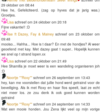
29 oktober om 08:44
Hee he, Gefeliciteerd. (zag op hyves dat je jarig was.)
Groetjes.
Lisa
schreef om 24 oktober om 20:18
Fijne vakantie!! :D
Ilse ft Dazey, Fay & Mainey
schreef om 23 oktober om
09:48
mooiso... Hahha... Hoe is t daar? En met de hondjes? Al weer
geoefend met kay. Met dazey gaat t super.. Hopelijk kunnen
we snel op t strand lopen.xx
Lisa
schreef om 22 oktober om 21:49
Hee Shamilla je moet weer is een wandeling organiseren joh
:D
Noortje **Roxy**
schreef om 26 september om 13:43
hey, kan me voorstellen dat jullie hond werd getraind voor de
beveiliging. Als ik met Roxy en haar flos speelt, laat ze echt
niet meer los. ze zou denk ik ook goed kunnen worden
getraind
Noortje **Roxy**
schreef om 24 september om 14:33
Wat een mooie honden. Jou Zena lijkt veel op mijn vorige