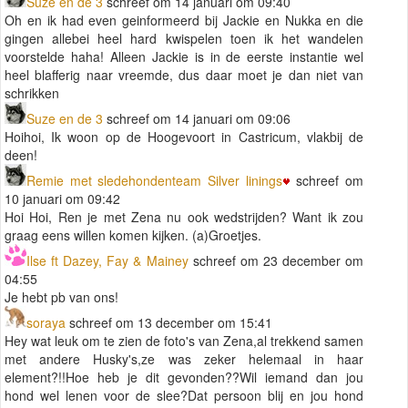
Suze en de 3
schreef om 14 januari om 09:40
Oh en ik had even geinformeerd bij Jackie en Nukka en die
gingen allebei heel hard kwispelen toen ik het wandelen
voorstelde haha! Alleen Jackie is in de eerste instantie wel
heel blafferig naar vreemde, dus daar moet je dan niet van
schrikken
Suze en de 3
schreef om 14 januari om 09:06
Hoihoi, Ik woon op de Hoogevoort in Castricum, vlakbij de
deen!
Remie met sledehondenteam Silver linings
schreef om
10 januari om 09:42
Hoi Hoi, Ren je met Zena nu ook wedstrijden? Want ik zou
graag eens willen komen kijken. (a)Groetjes.
Ilse ft Dazey, Fay & Mainey
schreef om 23 december om
04:55
Je hebt pb van ons!
soraya
schreef om 13 december om 15:41
Hey wat leuk om te zien de foto's van Zena,al trekkend samen
met andere Husky's,ze was zeker helemaal in haar
element?!!Hoe heb je dit gevonden??Wil iemand dan jou
hond wel lenen voor de slee?Dat persoon blij en jou hond