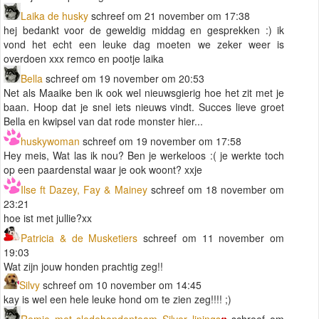
Laika de husky
schreef om 21 november om 17:38
hej bedankt voor de geweldig middag en gesprekken :) ik
vond het echt een leuke dag moeten we zeker weer is
overdoen xxx remco en pootje laika
Bella
schreef om 19 november om 20:53
Net als Maaike ben ik ook wel nieuwsgierig hoe het zit met je
baan. Hoop dat je snel iets nieuws vindt. Succes lieve groet
Bella en kwipsel van dat rode monster hier...
huskywoman
schreef om 19 november om 17:58
Hey meis, Wat las ik nou? Ben je werkeloos :( je werkte toch
op een paardenstal waar je ook woont? xxje
Ilse ft Dazey, Fay & Mainey
schreef om 18 november om
23:21
hoe ist met jullie?xx
Patricia & de Musketiers
schreef om 11 november om
19:03
Wat zijn jouw honden prachtig zeg!!
Silvy
schreef om 10 november om 14:45
kay is wel een hele leuke hond om te zien zeg!!!! ;)
Remie met sledehondenteam Silver linings
schreef om