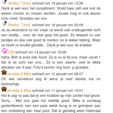
*Shelby* Tjinta*
schreef om 19 januari om 13:28
Dank je wel voor het compliment. Vindd haar zelf ook met de
weken mooier en mooier worden. Jouwe mag er ook wezen
hoor meid. Groetjes van ons
*Shelby* Tjinta*
schreef om 18 januari om 20:09
Ja ze veranderd zo he! maar ze wordt ook ondeugender echt
een boefje... voor de rest gaat het goed. Ze wisseld nu van
tandjes en das ook goed te merken ze is lekker bijterig. Maar
ze heeft zo knuffel gehalte... Dank je wel voor de krabbel
TZN
schreef om 14 januari om 19:28
haha, Britt is onze 2de hond. Ze is nu al bij ons, maar vanaf 1
feb is ze echt van ons... Ze is een zwarte, veel te dikke
labrador van 9 jaar. Foto's komen nog hoor ;p groetjes,
Janaida & Mika
schreef om 12 januari om 08:07
Oh wat vervelend zeg ik wens je veel sterkte toe en
beterschap
Janaida & Mika
schreef om 11 januari om 19:01
Hoi ik zag nu pas dat je een krabbel op mijn profiel had gezet.
Sorry.... Met ons gaat het redelijk goed. Mika is vandaag
gesteriliseerd, een een paar week terug is ze geholpen aan
een ontsteking aan haar poot. Dat is gelukkig weer helemaal