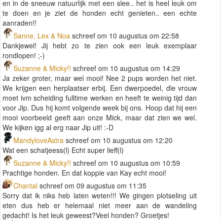
en in de sneeuw natuurlijk met een slee.. het is heel leuk om
te doen en je ziet de honden echt genieten.. een echte
aanraden!!
Sanne, Lex & Noa
schreef om 10 augustus om 22:58
Dankjewel! Jij hebt zo te zien ook een leuk exemplaar
rondlopen! ;-)
Suzanne & Micky!!
schreef om 10 augustus om 14:29
Ja zeker groter, maar wel mooi! Nee 2 pups worden het niet.
We krijgen een herplaatser erbij. Een dwerpoedel, die vrouw
moet ivm scheiding fulltime werken en heeft te weinig tijd dan
voor Jip. Dus hij komt volgende week bij ons. Hoop dat hij een
mooi voorbeeld geeft aan onze Mick, maar dat zien we wel.
We kijken igg al erg naar Jip uit! :-D
MandyloveAstra
schreef om 10 augustus om 12:20
Wat een schatjeess(l) Echt super lieff(l)
Suzanne & Micky!!
schreef om 10 augustus om 10:59
Prachtige honden. En dat koppie van Kay echt mooi!
Chantal
schreef om 09 augustus om 11:35
Sorry dat ik niks heb laten weten!!! We gingen plotseling uit
eten dus heb er helemaal niet meer aan de wandeling
gedacht! Is het leuk geweest?Veel honden? Groetjes!