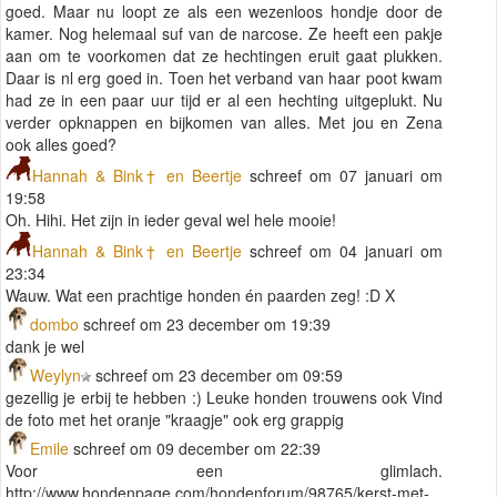
goed. Maar nu loopt ze als een wezenloos hondje door de
kamer. Nog helemaal suf van de narcose. Ze heeft een pakje
aan om te voorkomen dat ze hechtingen eruit gaat plukken.
Daar is nl erg goed in. Toen het verband van haar poot kwam
had ze in een paar uur tijd er al een hechting uitgeplukt. Nu
verder opknappen en bijkomen van alles. Met jou en Zena
ook alles goed?
Hannah & Bink† en Beertje
schreef om 07 januari om
19:58
Oh. Hihi. Het zijn in ieder geval wel hele mooie!
Hannah & Bink† en Beertje
schreef om 04 januari om
23:34
Wauw. Wat een prachtige honden én paarden zeg! :D X
dombo
schreef om 23 december om 19:39
dank je wel
Weylyn
schreef om 23 december om 09:59
gezellig je erbij te hebben :) Leuke honden trouwens ook Vind
de foto met het oranje "kraagje" ook erg grappig
Emile
schreef om 09 december om 22:39
Voor een glimlach.
http://www.hondenpage.com/hondenforum/98765/kerst-met-