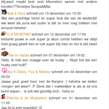
blij,want maakt leuk veel kilometers samen met andere
honden??Groetjes Soraya&Mila
Ayla & Yuna
schreef om 13 december om 15:39
Wat een prachtige fotos! en super leuk die van de wedstrijd!
wie weet als yuna wat ouder is dat ze mee mag trekken met
iemand hehehe!
YLA EN BOYAR
schreef om 12 december om 17:54
bedankt jouwe is ook super ja deze combi hebben we altijd
heel graag gewilt ben er ook super blij mee en het is idd zwart
wit
lisa en laycka
schreef om 07 december om 19:02
Hallo, Ik heb een vraagje over de husky ... Klopt het dat een
husky veel huilt?
Ilse ft Dazey, Fay & Mainey
schreef om 04 december om
00:24
Jaaaa gaat goed hoor met de Kanjers ;) hahaha we bellen
morgen wel weer!! :P Denk dat t makkelijker is als je bij ons
komt slapen... is ook wel gezellig toch.. haha xx
Patricia & de Musketiers
schreef om 01 december om
11:55
Jaa hij is echt prachtig!! :D