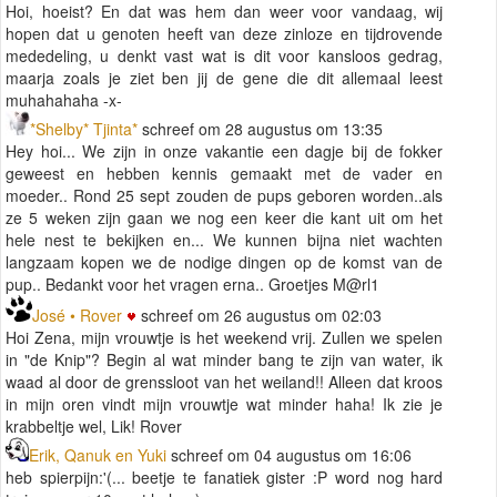
Hoi, hoeist? En dat was hem dan weer voor vandaag, wij
hopen dat u genoten heeft van deze zinloze en tijdrovende
mededeling, u denkt vast wat is dit voor kansloos gedrag,
maarja zoals je ziet ben jij de gene die dit allemaal leest
muhahahaha -x-
*Shelby* Tjinta*
schreef om 28 augustus om 13:35
Hey hoi... We zijn in onze vakantie een dagje bij de fokker
geweest en hebben kennis gemaakt met de vader en
moeder.. Rond 25 sept zouden de pups geboren worden..als
ze 5 weken zijn gaan we nog een keer die kant uit om het
hele nest te bekijken en... We kunnen bijna niet wachten
langzaam kopen we de nodige dingen op de komst van de
pup.. Bedankt voor het vragen erna.. Groetjes M@rl1
José • Rover
schreef om 26 augustus om 02:03
Hoi Zena, mijn vrouwtje is het weekend vrij. Zullen we spelen
in "de Knip"? Begin al wat minder bang te zijn van water, ik
waad al door de grenssloot van het weiland!! Alleen dat kroos
in mijn oren vindt mijn vrouwtje wat minder haha! Ik zie je
krabbeltje wel, Lik! Rover
Erik, Qanuk en Yuki
schreef om 04 augustus om 16:06
heb spierpijn:'(... beetje te fanatiek gister :P word nog hard