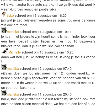
w8te want zodra ik de auto start komt ze gelijk dus dat weet ik
weer xD grtjes remco en pootje laika
Syko
schreef om 19 augustus om 16:20
jah wat je zegt luisteren vergeten ze soms trouwens de jouwe
zijn ook erg mooi
mariska
schreef om 14 augustus om 10:11
je hoeft niet jaloers te zijn hoor!! soms is het minder leuk hoor
een hele roedel! gister liepen er hier nog 16 bezoekers
husky's rond, dan is je tuin wel snel vol hahaha!!
Michelle
schreef om 13 augustus om 10:25
aaah wat heb jij leuke hondjess !!! ps; ik voeg je toe als vriend
!
mariska
schreef om 12 augustus om 07:40
uitlaten doen we idd niet meer met 12 honden tegelijk.. wij
hebben onze eigen speelweide voor de honden van 90 bij 30
meter. en in de winter laten we ze uit aan een xback met zn 6-
en voor een kar.. haha
mariska
schreef om 11 augustus om 20:40
halllo, hoe doe je wat met 12 hussen?? wij steppen ook met
onze honden alleen meestal doen we het met een kar of quad