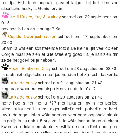
hondje. Blijft toch bepaald gevoel krijgen bij het zien van
siberische husky's. Geniet ervan.
Ilse ft Dazey, Fay & Mainey
schreef om 22 september om
01:51
hey hoe is t op de manege? Xx
Cupido Dwergschnauzer
schreef om 17 september om
20:00
Shamilla wat een schitterende foto's De kleine lijkt veel op een
Corgie maar ze zien er alle twee erg goed uit. je kan zien dat
ze ze het goed bij je hebben.
Roxy , Bonky en Daisy
schreef om 26 augustus om 08:43
Ik raak niet uitgekeken naar jou honden het zijn echt leukerds.
Laika de husky
schreef om 21 augustus om 21:43
zeg maar wanneer we afspreken voor de foto's :D
Laika de husky
schreef om 20 augustus om 21:43
hehe hoe is het met u ??? met laika en my is het perfect
alleen laika heeft nu een eigen willetje echt pubertijd ze heeft
my in de regen laten w8te normaal voor haar loopsheid stapte
ze gelijk in nu nah 1.5 ong zat ik te w8te inde auto en elkekeer
kwam ze drinken en stapte ze wil ik de deur dicht doen gaat
ze eruit kwispel ze en vlieg ze er weer vandoor :( maarkan wel