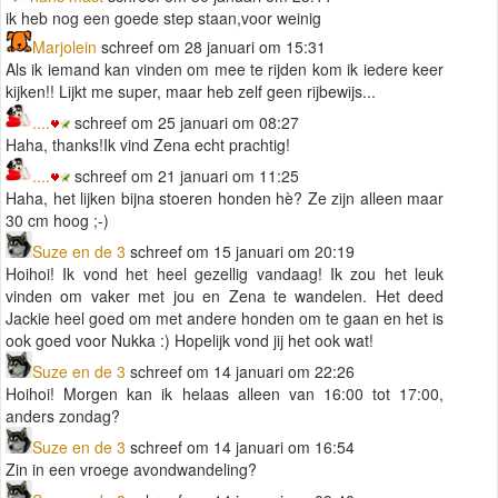
ik heb nog een goede step staan,voor weinig
Marjolein
schreef om 28 januari om 15:31
Als ik iemand kan vinden om mee te rijden kom ik iedere keer
kijken!! Lijkt me super, maar heb zelf geen rijbewijs...
....
schreef om 25 januari om 08:27
Haha, thanks!Ik vind Zena echt prachtig!
....
schreef om 21 januari om 11:25
Haha, het lijken bijna stoeren honden hè? Ze zijn alleen maar
30 cm hoog ;-)
Suze en de 3
schreef om 15 januari om 20:19
Hoihoi! Ik vond het heel gezellig vandaag! Ik zou het leuk
vinden om vaker met jou en Zena te wandelen. Het deed
Jackie heel goed om met andere honden om te gaan en het is
ook goed voor Nukka :) Hopelijk vond jij het ook wat!
Suze en de 3
schreef om 14 januari om 22:26
Hoihoi! Morgen kan ik helaas alleen van 16:00 tot 17:00,
anders zondag?
Suze en de 3
schreef om 14 januari om 16:54
Zin in een vroege avondwandeling?