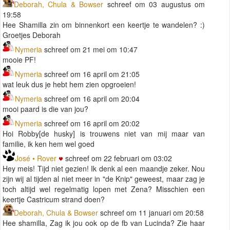
Deborah, Chula & Bowser
schreef om 03 augustus om
19:58
Hee Shamilla zin om binnenkort een keertje te wandelen? :)
Groetjes Deborah
Nymeria
schreef om 21 mei om 10:47
mooie PF!
Nymeria
schreef om 16 april om 21:05
wat leuk dus je hebt hem zien opgroeien!
Nymeria
schreef om 16 april om 20:04
mooi paard is die van jou?
Nymeria
schreef om 16 april om 20:02
Hoi Robby[de husky] is trouwens niet van mij maar van
familie, ik ken hem wel goed
José • Rover
schreef om 22 februari om 03:02
Hey meis! Tijd niet gezien! Ik denk al een maandje zeker. Nou
zijn wij al tijden al niet meer in "de Knip" geweest, maar zag je
toch altijd wel regelmatig lopen met Zena? Misschien een
keertje Castricum strand doen?
Deborah, Chula & Bowser
schreef om 11 januari om 20:58
Hee shamilla, Zag ik jou ook op de fb van Lucinda? Zie haar