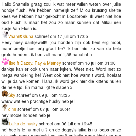
Hallo Shamilla graag zou ik wat meer willen weten over jullie
hondje flush. We hebben namelijk zelf Milou kruising sheltie
kees we hebben haar gekocht in Loosbroek, ik weet niet hoe
oud Flush is maar het zou zo maar kunnen dat Milou een
zusje Van Flush is.
Vaanii&&luna
schreef om 17 juli om 17:05
Heey heey dankjewell!!! jou honden zijn ook heel erg mooi,
maar beetje heel erg groot he? ik ben niet zo van de hele
grote honden.. ik ben zelf maar 1,56 hahahaha
Ilse ft Dazey, Fay & Mainey
schreef om 16 juli om 01:00
dankje kan er ook uren naar kijken. Weet niet. Word niet zo
mega wandeling he! Weet ook niet hoe warm t word, hoelaat
wil je da we komen. Haha, ik word gek hier die kittens huilen
de hele tijd. En mama ligt te slapen x
Sky
schreef om 09 juli om 13:35
wauw wat een prachtige husky heb je!
dimi
schreef om 07 juli om 20:44
hey mooie honden heb je
Laika de husky
schreef om 06 juli om 16:45
hej hoe is ie nu met u ? en de doggy's laika is nu loops en ze
wilt echt maar aandacht en heeft buikpijn arme kind van me