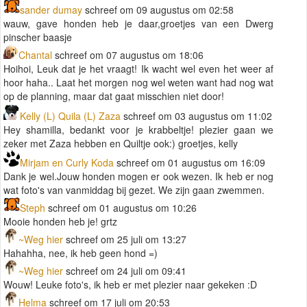
sander dumay
schreef om 09 augustus om 02:58
wauw, gave honden heb je daar,groetjes van een Dwerg
pinscher baasje
Chantal
schreef om 07 augustus om 18:06
Hoihoi, Leuk dat je het vraagt! Ik wacht wel even het weer af
hoor haha.. Laat het morgen nog wel weten want had nog wat
op de planning, maar dat gaat misschien niet door!
Kelly (L) Quila (L) Zaza
schreef om 03 augustus om 11:02
Hey shamilla, bedankt voor je krabbeltje! plezier gaan we
zeker met Zaza hebben en Quiltje ook:) groetjes, kelly
Mirjam en Curly Koda
schreef om 01 augustus om 16:09
Dank je wel.Jouw honden mogen er ook wezen. Ik heb er nog
wat foto's van vanmiddag bij gezet. We zijn gaan zwemmen.
Steph
schreef om 01 augustus om 10:26
Mooie honden heb je! grtz
~Weg hier
schreef om 25 juli om 13:27
Hahahha, nee, ik heb geen hond =)
~Weg hier
schreef om 24 juli om 09:41
Wouw! Leuke foto's, ik heb er met plezier naar gekeken :D
Helma
schreef om 17 juli om 20:53