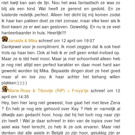
niet kwijt kan aan de lijn. Nou het was fantastisch ze was zo
blij als een kind. Wat heeft ze gerend en gedold. En ze
luisterde redelijk perfect. Alleen het dicht bij mij komen zodat
ik haar kan pakken doet ze niet zomaar, maar elke keer als ik
floot kwam ze er wel aan gestoven. Geweldig. En nu is ze veel
hanteerbaarder in huis. Heerlijk!!!!
Janaida & Mika
schreef om 12 april om 19:07
Dankjewel voor je compliment. Ik moet zeggen dat ik ook heel
trots op haar ben. Ook al heb ik er zelf geen enkel invloed op.
Maar ze is idd heel mooi. Maar ja met schoonheid alleen heb
je nog niet altijd een perfect karakter en daar moet hard aan
gewerkt worden bij Mika. Bepaalde dingen doet ze heel goed
maar af en toe zou ik haar achter het behang willen
plakken:):):):)
Marie-Rose & Tibootje (RIP) + Freya'tje
schreef om 12
april om 14:35
Hey, ben hier lang niet geweest, hoe gaat het met lieve Zena
? En heb je nog iets gehoord over Kay ? Heb er namelijk al
dikwijls aan gedacht hoor, hoop dat hij het toch nog naar zijn
zin heeft ! Wat je daar schreef in één van de topics over het
asiel was heel terecht, zo heb ik ze ook ervaren. Maar niet
denken dat alle asiels in België zo zijn hoor, gelukkig zijn er