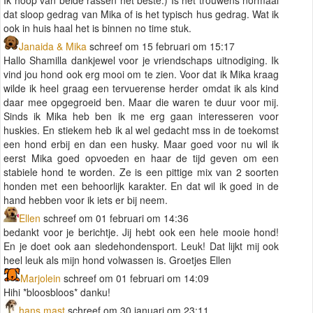
dat sloop gedrag van Mika of is het typisch hus gedrag. Wat ik
ook in huis haal het is binnen no time stuk.
Janaida & Mika
schreef om 15 februari om 15:17
Hallo Shamilla dankjewel voor je vriendschaps uitnodiging. Ik
vind jou hond ook erg mooi om te zien. Voor dat ik Mika kraag
wilde ik heel graag een tervuerense herder omdat ik als kind
daar mee opgegroeid ben. Maar die waren te duur voor mij.
Sinds ik Mika heb ben ik me erg gaan interesseren voor
huskies. En stiekem heb ik al wel gedacht mss in de toekomst
een hond erbij en dan een husky. Maar goed voor nu wil ik
eerst Mika goed opvoeden en haar de tijd geven om een
stabiele hond te worden. Ze is een pittige mix van 2 soorten
honden met een behoorlijk karakter. En dat wil ik goed in de
hand hebben voor ik iets er bij neem.
Ellen
schreef om 01 februari om 14:36
bedankt voor je berichtje. Jij hebt ook een hele mooie hond!
En je doet ook aan sledehondensport. Leuk! Dat lijkt mij ook
heel leuk als mijn hond volwassen is. Groetjes Ellen
Marjolein
schreef om 01 februari om 14:09
Hihi *bloosbloos* danku!
hans mast
schreef om 30 januari om 23:11