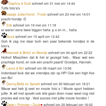
Daphny & Dust
schreef om 31 mei om 14:44
Toffe foto's!x
baasje Julian/hond : Frodo
schreef om 23 mei om 14:01
pracht hondje :D
Erik
schreef om 19 mei om 11:18
er waren eens twee biggen haha :p s en m... haha
Suze
schreef om 15 april om 12:42
Goh ik zag me daar toch een paar bekende hondjes in de
foto's.
Hannah & Bink† en Beertje
schreef om 04 april om 22:22
Hoihoi! Misschien dat ik het al gezegd heb... Maar wat een
prachtige hond, en ook een pracht paard! Groetjes, Hannah.
Laura & Bo!
schreef om 08 maart om 13:06
Inderdaad leuk dat we vriendjes zijn op HP! Ook een high-five
van Bo!
Danny,Bella en Spoeki
schreef om 20 februari om 18:21
Wauw wat heb jij veel en mooie foto`s ! Mooie sport hebben
jullie .Ik wil met spoeki ook iets gaan doen maar weet nog niet
precies wat ons ligt . Veel succes met jullie mooie honden !
Dewi • Promise • Duuk
schreef om 20 februari om 16:02