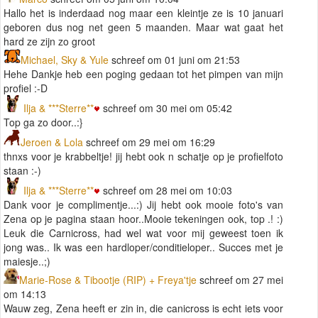
Hallo het is inderdaad nog maar een kleintje ze is 10 januari
geboren dus nog net geen 5 maanden. Maar wat gaat het
hard ze zijn zo groot
Michael, Sky & Yule
schreef om 01 juni om 21:53
Hehe Dankje heb een poging gedaan tot het pimpen van mijn
profiel :-D
Ilja & ***Sterre**
schreef om 30 mei om 05:42
Top ga zo door..:}
Jeroen & Lola
schreef om 29 mei om 16:29
thnxs voor je krabbeltje! jij hebt ook n schatje op je profielfoto
staan :-)
Ilja & ***Sterre**
schreef om 28 mei om 10:03
Dank voor je complimentje...:) Jij hebt ook mooie foto's van
Zena op je pagina staan hoor..Mooie tekeningen ook, top .! :)
Leuk die Carnicross, had wel wat voor mij geweest toen ik
jong was.. Ik was een hardloper/conditieloper.. Succes met je
maiesje..;)
Marie-Rose & Tibootje (RIP) + Freya'tje
schreef om 27 mei
om 14:13
Wauw zeg, Zena heeft er zin in, die canicross is echt iets voor