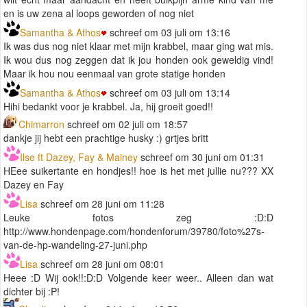
en is uw zena al loops geworden of nog niet
Samantha & Athos
schreef om 03 juli om 13:16
Ik was dus nog niet klaar met mijn krabbel, maar ging wat mis.
Ik wou dus nog zeggen dat ik jou honden ook geweldig vind!
Maar ik hou nou eenmaal van grote statige honden
Samantha & Athos
schreef om 03 juli om 13:14
Hihi bedankt voor je krabbel. Ja, hij groeit goed!!
Chimarron
schreef om 02 juli om 18:57
dankje jij hebt een prachtige husky :) grtjes britt
Ilse ft Dazey, Fay & Mainey
schreef om 30 juni om 01:31
HEee suikertante en hondjes!! hoe is het met jullie nu??? XX
Dazey en Fay
Lisa
schreef om 28 juni om 11:28
Leuke fotos zeg :D:D
http://www.hondenpage.com/hondenforum/39780/foto%27s-
van-de-hp-wandeling-27-juni.php
Lisa
schreef om 28 juni om 08:01
Heee :D Wij ook!!:D:D Volgende keer weer.. Alleen dan wat
dichter bij :P!