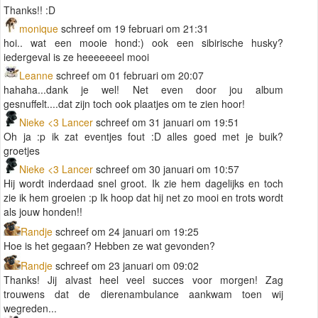
Thanks!! :D
monique
schreef om 19 februari om 21:31
hoi.. wat een mooie hond:) ook een sibirische husky?
iedergeval is ze heeeeeeel mooi
Leanne
schreef om 01 februari om 20:07
hahaha...dank je wel! Net even door jou album
gesnuffelt....dat zijn toch ook plaatjes om te zien hoor!
Nieke <3 Lancer
schreef om 31 januari om 19:51
Oh ja :p ik zat eventjes fout :D alles goed met je buik?
groetjes
Nieke <3 Lancer
schreef om 30 januari om 10:57
Hij wordt inderdaad snel groot. Ik zie hem dagelijks en toch
zie ik hem groeien :p Ik hoop dat hij net zo mooi en trots wordt
als jouw honden!!
Randje
schreef om 24 januari om 19:25
Hoe is het gegaan? Hebben ze wat gevonden?
Randje
schreef om 23 januari om 09:02
Thanks! Jij alvast heel veel succes voor morgen! Zag
trouwens dat de dierenambulance aankwam toen wij
wegreden...