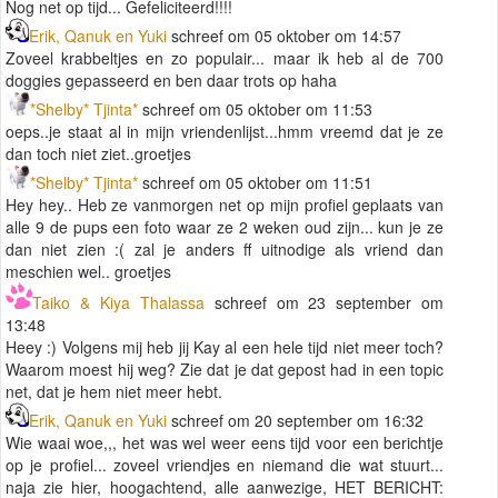
Nog net op tijd... Gefeliciteerd!!!!
Erik, Qanuk en Yuki
schreef om 05 oktober om 14:57
Zoveel krabbeltjes en zo populair... maar ik heb al de 700
doggies gepasseerd en ben daar trots op haha
*Shelby* Tjinta*
schreef om 05 oktober om 11:53
oeps..je staat al in mijn vriendenlijst...hmm vreemd dat je ze
dan toch niet ziet..groetjes
*Shelby* Tjinta*
schreef om 05 oktober om 11:51
Hey hey.. Heb ze vanmorgen net op mijn profiel geplaats van
alle 9 de pups een foto waar ze 2 weken oud zijn... kun je ze
dan niet zien :( zal je anders ff uitnodige als vriend dan
meschien wel.. groetjes
Taiko & Kiya Thalassa
schreef om 23 september om
13:48
Heey :) Volgens mij heb jij Kay al een hele tijd niet meer toch?
Waarom moest hij weg? Zie dat je dat gepost had in een topic
net, dat je hem niet meer hebt.
Erik, Qanuk en Yuki
schreef om 20 september om 16:32
Wie waai woe,,, het was wel weer eens tijd voor een berichtje
op je profiel... zoveel vriendjes en niemand die wat stuurt...
naja zie hier, hoogachtend, alle aanwezige, HET BERICHT: