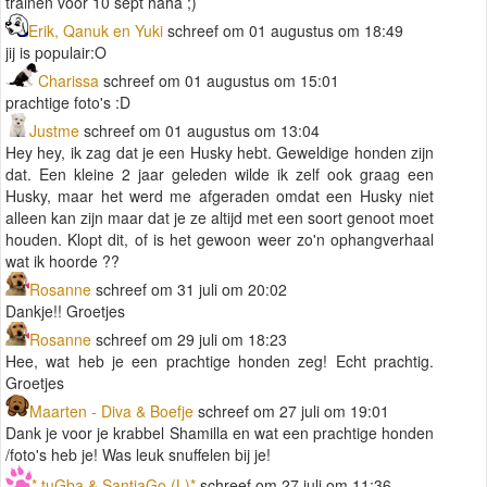
trainen voor 10 sept haha ;)
Erik, Qanuk en Yuki
schreef om 01 augustus om 18:49
jij is populair:O
Charissa
schreef om 01 augustus om 15:01
prachtige foto's :D
Justme
schreef om 01 augustus om 13:04
Hey hey, ik zag dat je een Husky hebt. Geweldige honden zijn
dat. Een kleine 2 jaar geleden wilde ik zelf ook graag een
Husky, maar het werd me afgeraden omdat een Husky niet
alleen kan zijn maar dat je ze altijd met een soort genoot moet
houden. Klopt dit, of is het gewoon weer zo'n ophangverhaal
wat ik hoorde ??
Rosanne
schreef om 31 juli om 20:02
Dankje!! Groetjes
Rosanne
schreef om 29 juli om 18:23
Hee, wat heb je een prachtige honden zeg! Echt prachtig.
Groetjes
Maarten - Diva & Boefje
schreef om 27 juli om 19:01
Dank je voor je krabbel Shamilla en wat een prachtige honden
/foto's heb je! Was leuk snuffelen bij je!
* tuGba & SantiaGo (L)*
schreef om 27 juli om 11:36