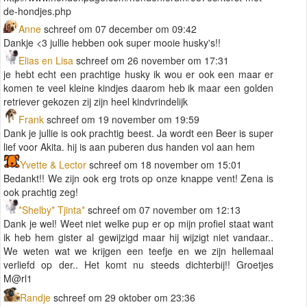
de-hondjes.php
Anne
schreef om 07 december om 09:42
Dankje <3 jullie hebben ook super mooie husky's!!
Elias en Lisa
schreef om 26 november om 17:31
je hebt echt een prachtige husky ik wou er ook een maar er
komen te veel kleine kindjes daarom heb ik maar een golden
retriever gekozen zij zijn heel kindvrindelijk
Frank
schreef om 19 november om 19:59
Dank je jullie is ook prachtig beest. Ja wordt een Beer is super
lief voor Akita. hij is aan puberen dus handen vol aan hem
Yvette & Lector
schreef om 18 november om 15:01
Bedankt!! We zijn ook erg trots op onze knappe vent! Zena is
ook prachtig zeg!
*Shelby* Tjinta*
schreef om 07 november om 12:13
Dank je wel! Weet niet welke pup er op mijn profiel staat want
ik heb hem gister al gewijzigd maar hij wijzigt niet vandaar..
We weten wat we krijgen een teefje en we zijn hellemaal
verliefd op der.. Het komt nu steeds dichterbij!! Groetjes
M@rl1
Randje
schreef om 29 oktober om 23:36