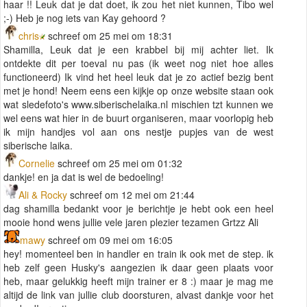
haar !! Leuk dat je dat doet, ik zou het niet kunnen, Tibo wel
;-) Heb je nog iets van Kay gehoord ?
chris
schreef om 25 mei om 18:31
Shamilla, Leuk dat je een krabbel bij mij achter liet. Ik
ontdekte dit per toeval nu pas (ik weet nog niet hoe alles
functioneerd) Ik vind het heel leuk dat je zo actief bezig bent
met je hond! Neem eens een kijkje op onze website staan ook
wat sledefoto's www.siberischelaika.nl mischien tzt kunnen we
wel eens wat hier in de buurt organiseren, maar voorlopig heb
ik mijn handjes vol aan ons nestje pupjes van de west
siberische laika.
Cornelie
schreef om 25 mei om 01:32
dankje! en ja dat is wel de bedoeling!
Ali & Rocky
schreef om 12 mei om 21:44
dag shamilla bedankt voor je berichtje je hebt ook een heel
mooie hond wens jullie vele jaren plezier tezamen Grtzz Ali
mawy
schreef om 09 mei om 16:05
hey! momenteel ben in handler en train ik ook met de step. ik
heb zelf geen Husky's aangezien ik daar geen plaats voor
heb, maar gelukkig heeft mijn trainer er 8 :) maar je mag me
altijd de link van jullie club doorsturen, alvast dankje voor het