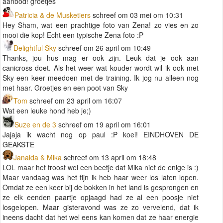
aanbod! groetjes
Patricia & de Musketiers
schreef om 03 mei om 10:31
Hey Sham, wat een prachtige foto van Zena! zo vies en zo
mooi die kop! Echt een typische Zena foto :P
Delightful Sky
schreef om 26 april om 10:49
Thanks, jou hus mag er ook zijn. Leuk dat je ook aan
canicross doet. Als het weer wat kouder wordt wil ik ook met
Sky een keer meedoen met de training. Ik jog nu alleen nog
met haar. Groetjes en een poot van Sky
Tom
schreef om 23 april om 16:07
Wat een leuke hond heb je;)
Suze en de 3
schreef om 19 april om 16:01
Jajaja ik wacht nog op paul :P koei! EINDHOVEN DE
GEAKSTE
Janaida & Mika
schreef om 13 april om 18:48
LOL maar het troost wel een beetje dat Mika niet de enige is :)
Maar vandaag was het fijn ik heb haar weer los laten lopen.
Omdat ze een keer bij de bokken in het land is gesprongen en
ze elk eenden paartje opjaagd had ze al een poosje niet
losgelopen. Maar gisteravond was ze zo vervelend, dat ik
ineens dacht dat het wel eens kan komen dat ze haar energie