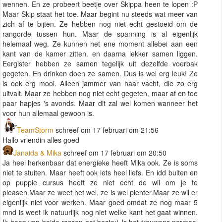
wennen. En ze probeert beetje over Skippa heen te lopen :P
Maar Skip staat het toe. Maar begint nu steeds wat meer van
zich af te bijten. Ze hebben nog niet echt gestoeid om de
rangorde tussen hun. Maar de spanning is al eigenlijk
helemaal weg. Ze kunnen het ene moment allebei aan een
kant van de kamer zitten. en daarna lekker samen liggen.
Eergister hebben ze samen tegelijk uit dezelfde voerbak
gegeten. En drinken doen ze samen. Dus is wel erg leuk! Ze
is ook erg mooi. Alleen jammer van haar vacht, die zo erg
uitvalt. Maar ze hebben nog niet echt gegeten, maar af en toe
paar hapjes 's avonds. Maar dit zal wel komen wanneer het
voor hun allemaal gewoon is.
TeamStorm
schreef om 17 februari om 21:56
Hallo vriendin alles goed
Janaida & Mika
schreef om 17 februari om 20:50
Ja heel herkenbaar dat energieke heeft Mika ook. Ze is soms
niet te stuiten. Maar heeft ook iets heel liefs. En idd buiten en
op puppie cursus heeft ze niet echt de wil om je te
pleasen.Maar ze weet het wel, ze is wel pienter.Maar ze wil er
eigenlijk niet voor werken. Maar goed omdat ze nog maar 5
mnd is weet ik natuurlijk nog niet welke kant het gaat winnen.
Ik hoop van beide rassen het beste:) Is het trouwens normaal