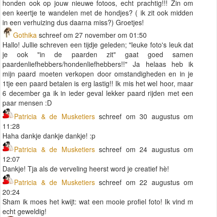
honden ook op jouw nieuwe fotoos, echt prachtig!!! Zin om
een keertje te wandelen met de hondjes? ( ik zit ook midden
in een verhuizing dus daarna miss?) Groetjes!
Gothika
schreef om 27 november om 01:50
Hallo! Jullie schreven een tijdje geleden; "leuke foto's leuk dat
je ook "in de paarden zit" gaat goed samen
paardenliefhebbers/hondenliefhebbers!!" Ja helaas heb ik
mijn paard moeten verkopen door omstandigheden en in je
1tje een paard betalen is erg lastig!! Ik mis het wel hoor, maar
6 december ga ik in ieder geval lekker paard rijden met een
paar mensen :D
Patricia & de Musketiers
schreef om 30 augustus om
11:28
Haha dankje dankje dankje! :p
Patricia & de Musketiers
schreef om 24 augustus om
12:07
Dankje! Tja als de verveling heerst word je creatief hè!
Patricia & de Musketiers
schreef om 22 augustus om
20:24
Sham ik moes het kwijt: wat een mooie profiel foto! Ik vind m
echt geweldig!