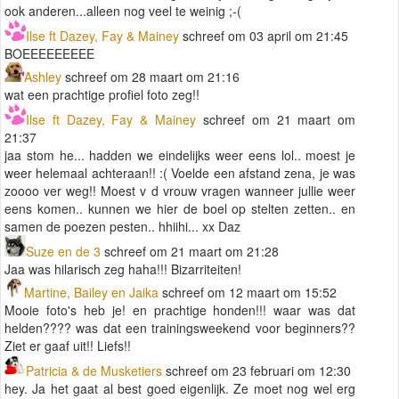
ook anderen...alleen nog veel te weinig ;-(
Ilse ft Dazey, Fay & Mainey
schreef om 03 april om 21:45
BOEEEEEEEEE
Ashley
schreef om 28 maart om 21:16
wat een prachtige profiel foto zeg!!
Ilse ft Dazey, Fay & Mainey
schreef om 21 maart om
21:37
jaa stom he... hadden we eindelijks weer eens lol.. moest je
weer helemaal achteraan!! :( Voelde een afstand zena, je was
zoooo ver weg!! Moest v d vrouw vragen wanneer jullie weer
eens komen.. kunnen we hier de boel op stelten zetten.. en
samen de poezen pesten.. hhiihi... xx Daz
Suze en de 3
schreef om 21 maart om 21:28
Jaa was hilarisch zeg haha!!! Bizarriteiten!
Martine, Bailey en Jaika
schreef om 12 maart om 15:52
Mooie foto's heb je! en prachtige honden!!! waar was dat
helden???? was dat een trainingsweekend voor beginners??
Ziet er gaaf uit!! Liefs!!
Patricia & de Musketiers
schreef om 23 februari om 12:30
hey. Ja het gaat al best goed eigenlijk. Ze moet nog wel erg