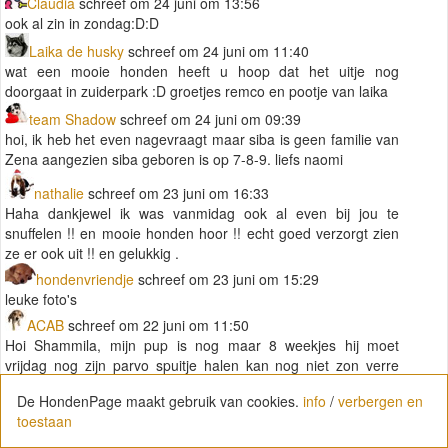
Claudia
schreef om 24 juni om 13:56
ook al zin in zondag:D:D
Laika de husky
schreef om 24 juni om 11:40
wat een mooie honden heeft u hoop dat het uitje nog
doorgaat in zuiderpark :D groetjes remco en pootje van laika
team Shadow
schreef om 24 juni om 09:39
hoi, ik heb het even nagevraagt maar siba is geen familie van
Zena aangezien siba geboren is op 7-8-9. liefs naomi
nathalie
schreef om 23 juni om 16:33
Haha dankjewel ik was vanmidag ook al even bij jou te
snuffelen !! en mooie honden hoor !! echt goed verzorgt zien
ze er ook uit !! en gelukkig .
hondenvriendje
schreef om 23 juni om 15:29
leuke foto's
ACAB
schreef om 22 juni om 11:50
Hoi Shammila, mijn pup is nog maar 8 weekjes hij moet
vrijdag nog zijn parvo spuitje halen kan nog niet zon verre
wandelingen met hem maken ;) Wij komen uit noord brabant
De HondenPage maakt gebruik van cookies.
info
/
verbergen en
gr gerwin
toestaan
ACAB
schreef om 22 juni om 09:20