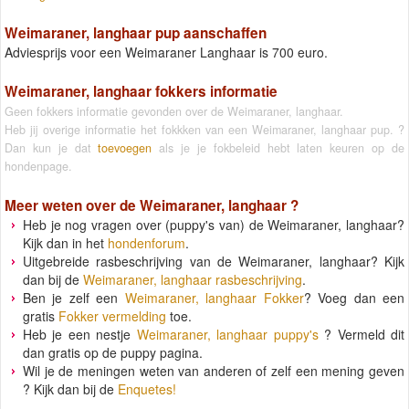
Weimaraner, langhaar pup aanschaffen
Adviesprijs voor een Weimaraner Langhaar is 700 euro.
Weimaraner, langhaar fokkers informatie
Geen fokkers informatie gevonden over de Weimaraner, langhaar.
Heb jij overige informatie het fokkken van een Weimaraner, langhaar pup. ?
Dan kun je dat
toevoegen
als je je fokbeleid hebt laten keuren op de
hondenpage.
Meer weten over de
Weimaraner, langhaar
?
Heb je nog vragen over (puppy's van) de Weimaraner, langhaar?
Kijk dan in het
hondenforum
.
Uitgebreide rasbeschrijving van de Weimaraner, langhaar? Kijk
dan bij de
Weimaraner, langhaar rasbeschrijving
.
Ben je zelf een
Weimaraner, langhaar Fokker
? Voeg dan een
gratis
Fokker vermelding
toe.
Heb je een nestje
Weimaraner, langhaar puppy's
? Vermeld dit
dan gratis op de puppy pagina.
Wil je de meningen weten van anderen of zelf een mening geven
? Kijk dan bij de
Enquetes!