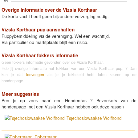
82
Overige informatie over de Vizsla Korthaar
De korte vacht heeft geen bijzondere verzorging nodig.
Vizsla Korthaar pup aanschaffen
Puppybemiddeling via de vereniging. Wel een wachttijd.
Via particulier op marktplaats blijft een risico.
Vizsla Korthaar fokkers informatie
Geen fokkers informatie gevonden over de Vizsla Korthaar.
Heb jij overige informatie het fokkken van een Vizsla Korthaar pup. ? Dan
kun je dat
toevoegen
als je je fokbeleid hebt laten keuren op de
hondenpage.
Meer suggesties
Ben je op zoek naar een Hondenras ? Bezoekers van de
hondenpage met een Vizsla Korthaar hebben ook deze rassen
Tsjechoslowaakse Wolfhond
Dobermann