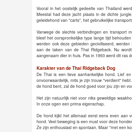
Vooral in het oostelijk gedeelte van Thailand werd
Meestal had deze jacht plaats in de dichte jungl
geleidehond van "carts", het gebruikelijke transport
Vanwege de slechte verbindingen en transport mog
bleef het oorspronkelijke type lange tijd behoude
werden ook deze gebieden geciviliseerd, werd
aan de taken van de Thai Ridgeback. Nu wordt 
aangenaam dier in huis. Pas in 1993 werd dit ras 
Karakter van de Thai Ridgeback Dog
De Thai is een lieve aanhankelijke hond. Lief en
onvoorwaardelijk, mits je zijn trouw "verdient" heb
de hond bent, zal de hond goed voor jou zijn en vo
Het zijn natuurlijk niet voor niks geweldige waa
In onze ogen een prima eigenschap.
De hond kijkt het allemaal eerst eens even aan vo
hond. Veel beweging is een must voor deze honde
Ze zijn enthousiast en spontaan. Maar "met een kop