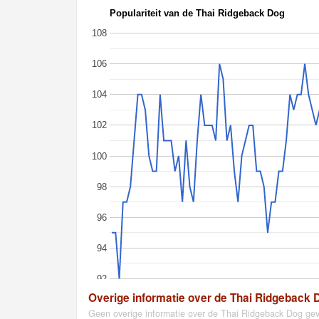
Populariteit van de Thai Ridgeback Dog
108
106
104
102
100
98
96
94
92
Overige informatie over de Thai Ridgeback 
Geen overige informatie over de Thai Ridgeback Dog ge