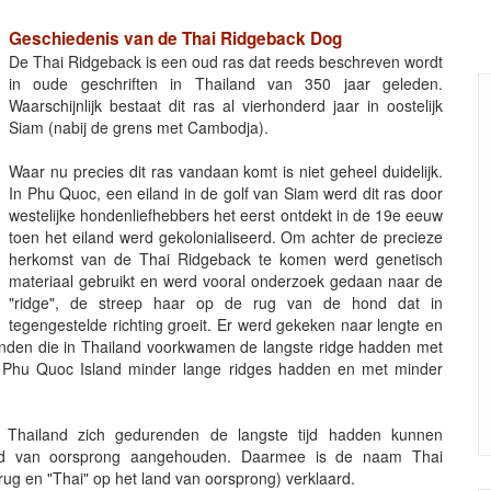
Geschiedenis van de Thai Ridgeback Dog
De Thai Ridgeback is een oud ras dat reeds beschreven wordt
in oude geschriften in Thailand van 350 jaar geleden.
Waarschijnlijk bestaat dit ras al vierhonderd jaar in oostelijk
Siam (nabij de grens met Cambodja).
Waar nu precies dit ras vandaan komt is niet geheel duidelijk.
In Phu Quoc, een eiland in de golf van Siam werd dit ras door
westelijke hondenliefhebbers het eerst ontdekt in de 19e eeuw
toen het eiland werd gekolonialiseerd. Om achter de precieze
herkomst van de Thai Ridgeback te komen werd genetisch
materiaal gebruikt en werd vooral onderzoek gedaan naar de
"ridge", de streep haar op de rug van de hond dat in
tegengestelde richting groeit. Er werd gekeken naar lengte en
honden die in Thailand voorkwamen de langste ridge hadden met
en Phu Quoc Island minder lange ridges hadden en met minder
hailand zich gedurenden de langste tijd hadden kunnen
and van oorsprong aangehouden. Daarmee is de naam Thai
rug en "Thai" op het land van oorsprong) verklaard.