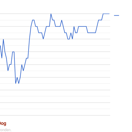
Dog
vonden.