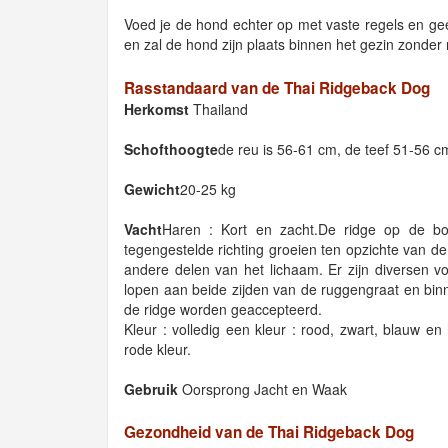
Voed je de hond echter op met vaste regels en geef 
en zal de hond zijn plaats binnen het gezin zonder
Rasstandaard van de Thai Ridgeback Dog
Herkomst
Thailand
Schofthoogte
de reu is 56-61 cm, de teef 51-56 c
Gewicht
20-25 kg
Vacht
Haren : Kort en zacht.De ridge op de b
tegengestelde richting groeien ten opzichte van de
andere delen van het lichaam. Er zijn diversen v
lopen aan beide zijden van de ruggengraat en bin
de ridge worden geaccepteerd.
Kleur : volledig een kleur : rood, zwart, blauw en 
rode kleur.
Gebruik
Oorsprong Jacht en Waak
Gezondheid van de Thai Ridgeback Dog