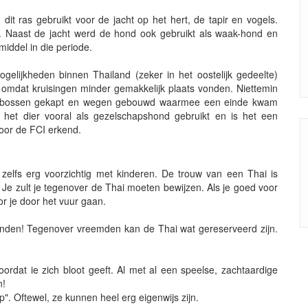
 dit ras gebruikt voor de jacht op het hert, de tapir en vogels.
e. Naast de jacht werd de hond ook gebruikt als waak-hond en
middel in die periode.
elijkheden binnen Thailand (zeker in het oostelijk gedeelte)
n omdat kruisingen minder gemakkelijk plaats vonden. Niettemin
en bossen gekapt en wegen gebouwd waarmee een einde kwam
het dier vooral als gezelschapshond gebruikt en is het een
door de FCI erkend.
 zelfs erg voorzichtig met kinderen. De trouw van een Thai is
t. Je zult je tegenover de Thai moeten bewijzen. Als je goed voor
or je door het vuur gaan.
khonden! Tegenover vreemden kan de Thai wat gereserveerd zijn.
ordat ie zich bloot geeft. Al met al een speelse, zachtaardige
n!
". Oftewel, ze kunnen heel erg eigenwijs zijn.