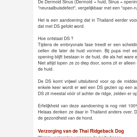
De Dermoid Sinus (Dermoid = huid, Sinus = openin
"neuraalbuisdefect", vergelijkbaar met een "open-ru
Het is een aandoening dat in Thailand eerder voo
dat met DS gefokt word.
Hoe ontstaat DS ?
Tijdens de embryonale fase treedt er een scheid
cellen die later de huid vormen. Bij pups met ee
opening blijft bestaan in de huid, die als het war
Niet altijd lopen ze zo diep door, soms zit er allee
de huid.
De DS komt vrijwel uitsluitend voor op de midden
enkele keer wordt er wel een DS gezien op een an
DS zit meestal vóór of achter de ridge, zelden er
Erfelijkheid van deze aandoening is nog niet 10
Helaas denken ze daar in Thailand anders over. D
de gezondheid van de hond.
Verzorging van de Thai Ridgeback Dog