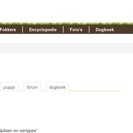
Fokkers
Encyclopedie
Foto's
Dogboek
puppy
forum
dogboek
pitsen en oertypes"