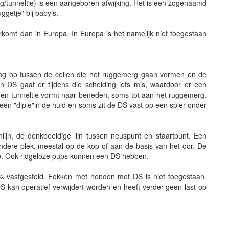
g/tunneltje) is een aangeboren afwijking. Het is een zogenaamd
ggetje" bij baby’s.
rkomt dan in Europa. In Europa is het namelijk niet toegestaan
ing op tussen de cellen die het ruggemerg gaan vormen en de
n DS gaat er tijdens die scheiding iets mis, waardoor er een
e een tunneltje vormt naar beneden, soms tot aan het ruggemerg.
n een "dipje"in de huid en soms zit de DS vast op een spier onder
lijn, de denkbeeldige lijn tussen neuspunt en staartpunt. Een
dere plek, meestal op de kop of aan de basis van het oor. De
 op. Ook ridgeloze pups kunnen een DS hebben.
0% vastgesteld. Fokken met honden met DS is niet toegestaan.
S kan operatief verwijdert worden en heeft verder geen last op