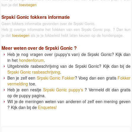
kun je dat
toevoegen
Srpski Gonic fokkers informatie
Geen fokkers informatie gevonden over de Srpski Gonic.
Heb jij overige informatie het fokkken van een Srpski Gonic pup. ? Dan kun
je dat
toevoegen
als je je fokbeleid hebt laten keuren op de hondenpage.
Meer weten over de
Srpski Gonic
?
Heb je nog vragen over (puppy's van) de Srpski Gonic? Kijk dan
in het
hondenforum
.
Uitgebreide rasbeschrijving van de Srpski Gonic? Kijk dan bij de
Srpski Gonic rasbeschrijving
.
Ben je zelf een
Srpski Gonic Fokker
? Voeg dan een gratis
Fokker
vermelding
toe.
Heb je een nestje
Srpski Gonic puppy's
? Vermeld dit dan gratis
op de puppy pagina.
Wil je de meningen weten van anderen of zelf een mening geven
? Kijk dan bij de
Enquetes!