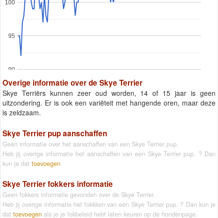
100
95
90
Overige informatie over de Skye Terrier
Skye Terriërs kunnen zeer oud worden, 14 of 15 jaar is geen
uitzondering. Er is ook een variëteit met hangende oren, maar deze
is zeldzaam.
Skye Terrier pup aanschaffen
Geen informatie over het aanschaffen van een Skye Terrier pup.
Heb jij overige informatie het aanschaffen van een Skye Terrier pup. ? Dan
kun je dat
toevoegen
Skye Terrier fokkers informatie
Geen fokkers informatie gevonden over de Skye Terrier.
Heb jij overige informatie het fokkken van een Skye Terrier pup. ? Dan kun je
dat
toevoegen
als je je fokbeleid hebt laten keuren op de hondenpage.