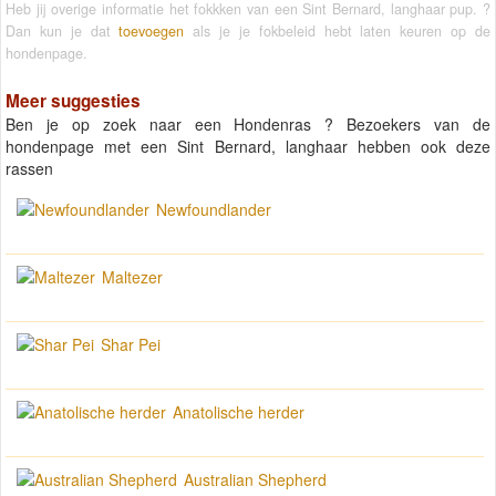
Heb jij overige informatie het fokkken van een Sint Bernard, langhaar pup. ?
Dan kun je dat
toevoegen
als je je fokbeleid hebt laten keuren op de
hondenpage.
Meer suggesties
Ben je op zoek naar een Hondenras ? Bezoekers van de
hondenpage met een Sint Bernard, langhaar hebben ook deze
rassen
Newfoundlander
Maltezer
Shar Pei
Anatolische herder
Australian Shepherd