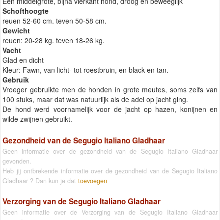
Een middelgrote, bijna vierkant hond, droog en beweeglijk
Schofthoogte
reuen 52-60 cm. teven 50-58 cm.
Gewicht
reuen: 20-28 kg. teven 18-26 kg.
Vacht
Glad en dicht
Kleur: Fawn, van licht- tot roestbruin, en black en tan.
Gebruik
Vroeger gebruikte men de honden in grote meutes, soms zelfs van
100 stuks, maar dat was natuurlijk als de adel op jacht ging.
De hond werd voornamelijk voor de jacht op hazen, konijnen en
wilde zwijnen gebruikt.
Gezondheid van de Segugio Italiano Gladhaar
Geen informatie over de gezondheid van de Segugio Italiano Gladhaar
gevonden.
Heb jij ontbrekende informatie over de gezondheid van de Segugio Italiano
Gladhaar ? Dan kun je dat
toevoegen
Verzorging van de Segugio Italiano Gladhaar
Geen informatie over de Verzorging van de Segugio Italiano Gladhaar