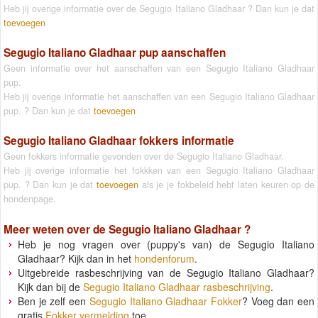
Heb jij overige informatie over de Segugio Italiano Gladhaar ? Dan kun je dat
toevoegen
Segugio Italiano Gladhaar pup aanschaffen
Geen informatie over het aanschaffen van een Segugio Italiano Gladhaar
pup.
Heb jij overige informatie het aanschaffen van een Segugio Italiano Gladhaar
pup. ? Dan kun je dat
toevoegen
Segugio Italiano Gladhaar fokkers informatie
Geen fokkers informatie gevonden over de Segugio Italiano Gladhaar.
Heb jij overige informatie het fokkken van een Segugio Italiano Gladhaar
pup. ? Dan kun je dat
toevoegen
als je je fokbeleid hebt laten keuren op de
hondenpage.
Meer weten over de
Segugio Italiano Gladhaar
?
Heb je nog vragen over (puppy's van) de Segugio Italiano
Gladhaar? Kijk dan in het
hondenforum
.
Uitgebreide rasbeschrijving van de Segugio Italiano Gladhaar?
Kijk dan bij de
Segugio Italiano Gladhaar rasbeschrijving
.
Ben je zelf een
Segugio Italiano Gladhaar Fokker
? Voeg dan een
gratis
Fokker vermelding
toe.