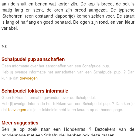
aan de snuit en benen wat korter zijn. De kop is breed, de bek is
matig lang en sterk, de oren zijn breed aangezet. De typische
‘Stehohren' (een opstaand klapoortje) komen zelden voor. De staart
is lang of halflang en goed behaard. De ogen zijn rond, en van kleur
variabel.
%0
Schafpudel pup aanschaffen
Geen informatie over het aanschaffen van een Schafpudel pup.
Heb jij overige informatie het aanschaffen van een Schafpudel pup. ? Dan
kun je dat
toevoegen
Schafpudel fokkers informatie
Geen fokkers informatie gevonden over de Schafpudel.
Heb jij overige informatie het fokkken van een Schafpudel pup. ? Dan kun je
dat
toevoegen
als je je fokbeleid hebt laten keuren op de hondenpage.
Meer suggesties
Ben je op zoek naar een Hondenras ? Bezoekers van de
hondenpage met een Schafpudel hebben ook deze rassen