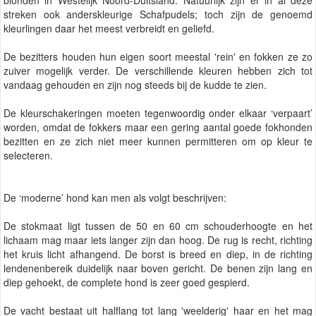
streken ook anderskleurige Schafpudels; toch zijn de genoemd
kleurlingen daar het meest verbreidt en geliefd.
De bezitters houden hun eigen soort meestal 'rein' en fokken ze zo
zuiver mogelijk verder. De verschillende kleuren hebben zich tot
vandaag gehouden en zijn nog steeds bij de kudde te zien.
De kleurschakeringen moeten tegenwoordig onder elkaar ‘verpaart’
worden, omdat de fokkers maar een gering aantal goede fokhonden
bezitten en ze zich niet meer kunnen permitteren om op kleur te
selecteren.
De ‘moderne’ hond kan men als volgt beschrijven:
De stokmaat ligt tussen de 50 en 60 cm schouderhoogte en het
lichaam mag maar iets langer zijn dan hoog. De rug is recht, richting
het kruis licht afhangend. De borst is breed en diep, in de richting
lendenenbereik duidelijk naar boven gericht. De benen zijn lang en
diep gehoekt, de complete hond is zeer goed gespierd.
De vacht bestaat uit halflang tot lang 'weelderig' haar en het mag