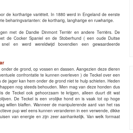
or de kortharige variëteit. In 1880 werd in Engeland de eerste
e beharingvarianten: de kortharig, langharige en ruwharige.
ingen met de Dandie Dinmont Terriër en andere Terriërs. De
 met de Cocker Spaniel en de Stoberhund ( een oude Duitse
l snel en werd wereldwijd bovendien een gewaardeerde
ar
en onder de grond, op vossen en dassen. Aangezien deze dieren
eventuele confrontatie te kunnen overleven ) de Teckel over een
s de jager kan hem onder de grond niet te hulp schieten. Heden
schappen nog steeds behouden. Men mag van deze honden dus
s de Teckel ook gehoorzaam te krijgen, alleen duurt dit wat
ijven. De Teckel is een vrolijke hond en is vaak tot op hoge
raag willen blaffen. Wanneer de manipulerende aard van het ras
 actieve pup wel eens kunnen veranderen in een verwende, dikke
uisen van energie en zijn zeer aanhankelijk. Van welk formaat