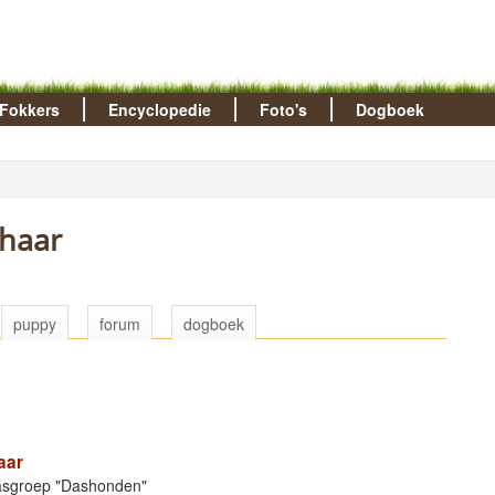
Fokkers
Encyclopedie
Foto's
Dogboek
thaar
puppy
forum
dogboek
aar
Rasgroep "Dashonden"