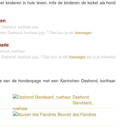
et kinderen in huis leven, mits de kinderen de teckel als hond
fen
 Dashond, korthaar pup.
nchen Dashond, korthaar pup. ? Dan kun je dat
toevoegen
matie
hond, korthaar.
n Dashond, korthaar pup. ? Dan kun je dat
toevoegen
als je je fokbeleid
s van de hondenpage met een Kaninchen Dashond, korthaar
Dashond
Standaard,
ruwhaar
Bouvier des Flandres