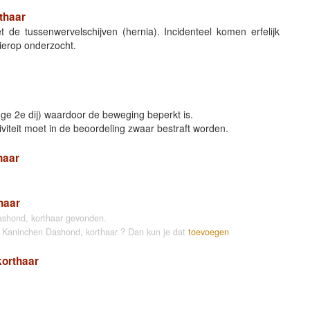
thaar
de tussenwervelschijven (hernia). Incidenteel komen erfelijk
ierop onderzocht.
ge 2e dij) waardoor de beweging beperkt is.
iteit moet in de beoordeling zwaar bestraft worden.
haar
haar
ashond, korthaar gevonden.
e Kaninchen Dashond, korthaar ? Dan kun je dat
toevoegen
korthaar