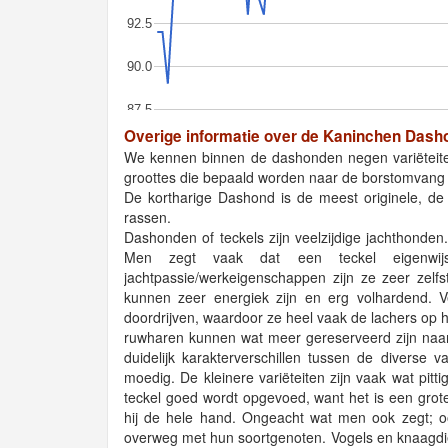
92.5
90.0
87.5
Overige informatie over de Kaninchen Dasho
We kennen binnen de dashonden negen variëteiten. 
groottes die bepaald worden naar de borstomvang 
De kortharige Dashond is de meest originele, de 
rassen.
Dashonden of teckels zijn veelzijdige jachthonde
Men zegt vaak dat een teckel eigenwi
jachtpassie/werkeigenschappen zijn ze zeer zelf
kunnen zeer energiek zijn en erg volhardend. 
doordrijven, waardoor ze heel vaak de lachers op 
ruwharen kunnen wat meer gereserveerd zijn naar
duidelijk karakterverschillen tussen de diverse v
moedig. De kleinere variëteiten zijn vaak wat pit
teckel goed wordt opgevoed, want het is een gro
hij de hele hand. Ongeacht wat men ook zegt; oo
overweg met hun soortgenoten. Vogels en knaagdie