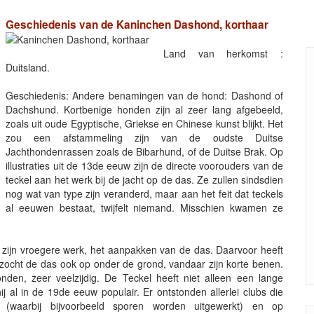
Geschiedenis van de Kaninchen Dashond, korthaar
Land van herkomst :
Duitsland.
Geschiedenis: Andere benamingen van de hond: Dashond of
Dachshund. Kortbenige honden zijn al zeer lang afgebeeld,
zoals uit oude Egyptische, Griekse en Chinese kunst blijkt. Het
zou een afstammeling zijn van de oudste Duitse
Jachthondenrassen zoals de Bibarhund, of de Duitse Brak. Op
illustraties uit de 13de eeuw zijn de directe voorouders van de
teckel aan het werk bij de jacht op de das. Ze zullen sindsdien
nog wat van type zijn veranderd, maar aan het feit dat teckels
al eeuwen bestaat, twijfelt niemand. Misschien kwamen ze
ar zijn vroegere werk, het aanpakken van de das. Daarvoor heeft
 zocht de das ook op onder de grond, vandaar zijn korte benen.
nden, zeer veelzijdig. De Teckel heeft niet alleen een lange
j al in de 19de eeuw populair. Er ontstonden allerlei clubs die
(waarbij bijvoorbeeld sporen worden uitgewerkt) en op