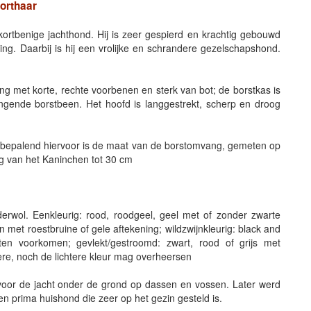
orthaar
 kortbenige jachthond. Hij is zeer gespierd en krachtig gebouwd
ing. Daarbij is hij een vrolijke en schrandere gezelschapshond.
g met korte, rechte voorbenen en sterk van bot; de borstkas is
ringende borstbeen. Het hoofd is langgestrekt, scherp en droog
en bepalend hiervoor is de maat van de borstomvang, gemeten op
g van het Kaninchen tot 30 cm
erwol. Eenkleurig: rood, roodgeel, geel met of zonder zwarte
in met roestbruine of gele aftekening; wildzwijnkleurig: black and
ten voorkomen; gevlekt/gestroomd: zwart, rood of grijs met
ere, noch de lichtere kleur mag overheersen
voor de jacht onder de grond op dassen en vossen. Later werd
en prima huishond die zeer op het gezin gesteld is.