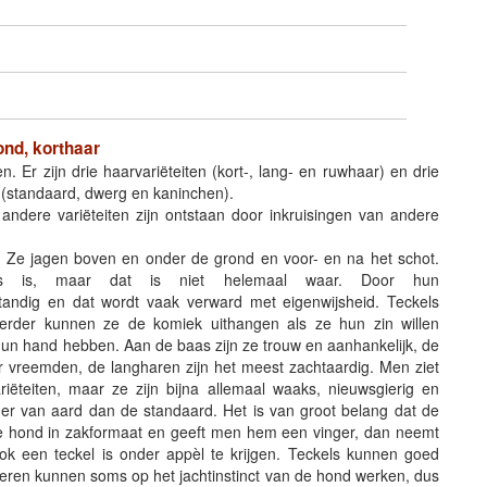
nd, korthaar
Er zijn drie haarvariëteiten (kort-, lang- en ruwhaar) en drie
(standaard, dwerg en kaninchen).
andere variëteiten zijn ontstaan door inkruisingen van andere
n. Ze jagen boven en onder de grond en voor- en na het schot.
js is, maar dat is niet helemaal waar. Door hun
standig en dat wordt vaak verward met eigenwijsheid. Teckels
Verder kunnen ze de komiek uithangen als ze hun zin willen
hun hand hebben. Aan de baas zijn ze trouw en aanhankelijk, de
 vreemden, de langharen zijn het meest zachtaardig. Men ziet
ariëteiten, maar ze zijn bijna allemaal waaks, nieuwsgierig en
tiger van aard dan de standaard. Het is van groot belang dat de
te hond in zakformaat en geeft men hem een vinger, dan neemt
k een teckel is onder appèl te krijgen. Teckels kunnen goed
ren kunnen soms op het jachtinstinct van de hond werken, dus