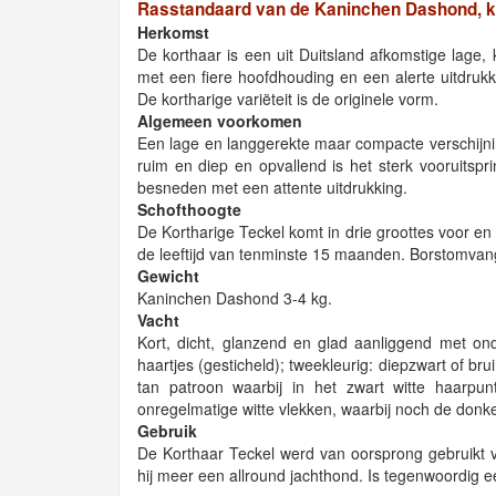
Rasstandaard van de Kaninchen Dashond, k
Herkomst
De korthaar is een uit Duitsland afkomstige lage,
met een fiere hoofdhouding en een alerte uitdrukk
De kortharige variëteit is de originele vorm.
Algemeen voorkomen
Een lage en langgerekte maar compacte verschijnin
ruim en diep en opvallend is het sterk vooruitsp
besneden met een attente uitdrukking.
Schofthoogte
De Kortharige Teckel komt in drie groottes voor 
de leeftijd van tenminste 15 maanden. Borstomvan
Gewicht
Kaninchen Dashond 3-4 kg.
Vacht
Kort, dicht, glanzend en glad aanliggend met ond
haartjes (gesticheld); tweekleurig: diepzwart of bru
tan patroon waarbij in het zwart witte haarpun
onregelmatige witte vlekken, waarbij noch de donk
Gebruik
De Korthaar Teckel werd van oorsprong gebruikt 
hij meer een allround jachthond. Is tegenwoordig e