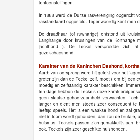
tentoonstellingen.
In 1888 werd de Duitse rasvereniging opgericht vo
rasstandaard opgesteld. Tegenwoordig kent men dri
De draadhaar (of ruwharige) ontstond uit kruis
Langharige door kruisingen van de Kortharige
jachthond ). De Teckel verspreidde zich a
gezelschapshond.
Karakter van de Kaninchen Dashond, kortha
Aard: van oorsprong werd hij gefokt voor het jag
groter zijn dan de Teckel zelf, moet ( om bij een 
moedig en zelfstandig karakter beschikken. Immer
ten dage hebben de Teckels deze karaktereigen
geen slaafse gehoorzaamheid verwachten. Toch i
langer en dient men steeds zeer consequent te bl
leeftijd speels. Het is een waakse hond en zal g
niet in toom wordt gehouden, dan zou de brutale,
huismus. Teckels passen zich gemakkelijk aan, br
ook, Teckels zijn zeer geschikte huishonden.