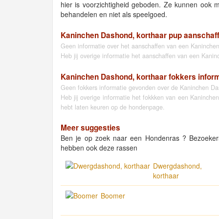
hier is voorzichtigheid geboden. Ze kunnen ook m
behandelen en niet als speelgoed.
Kaninchen Dashond, korthaar pup aanschaf
Geen informatie over het aanschaffen van een Kaninchen
Heb jij overige informatie het aanschaffen van een Kani
Kaninchen Dashond, korthaar fokkers infor
Geen fokkers informatie gevonden over de Kaninchen Das
Heb jij overige informatie het fokkken van een Kaninche
hebt laten keuren op de hondenpage.
Meer suggesties
Ben je op zoek naar een Hondenras ? Bezoeker
hebben ook deze rassen
Dwergdashond,
korthaar
Boomer