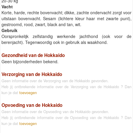
20-30 kg
Vacht
Korte, harde, rechte bovenvacht; dikke, zachte ondervacht zorgt voor
uitstaan bovenvacht. Sesam (lichtere kleur haar met zwarte punt),
gestroomd, rood, zwart, black and tan, wit.
Gebruik
Oorspronkelijk zelfstandig werkende jachthond (ook voor de
berenjacht). Tegenwoordig ook in gebruik als waakhond.
Gezondheid van de Hokkaido
Geen bijzonderheden bekend.
Verzorging van de Hokkaido
Geen informatie over de Verzorging van de Hokkaido gevonden.
Heb jij ontbrekende informatie over de Verzorging van de Hokkaido ? Dan
kun je dat
toevoegen
Opvoeding van de Hokkaido
Geen informatie over de Opvoeding van de Hokkaido gevonden.
Heb jij ontbrekende informatie over de Opvoeding van de Hokkaido ? Dan
kun je dat
toevoegen