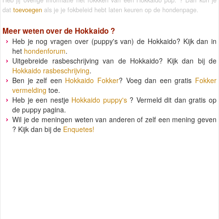
Heb jij overige informatie het fokkken van een Hokkaido pup. ? Dan kun je
dat
toevoegen
als je je fokbeleid hebt laten keuren op de hondenpage.
Meer weten over de
Hokkaido
?
Heb je nog vragen over (puppy's van) de Hokkaido? Kijk dan in
het
hondenforum
.
Uitgebreide rasbeschrijving van de Hokkaido? Kijk dan bij de
Hokkaido rasbeschrijving
.
Ben je zelf een
Hokkaido Fokker
? Voeg dan een gratis
Fokker
vermelding
toe.
Heb je een nestje
Hokkaido puppy's
? Vermeld dit dan gratis op
de puppy pagina.
Wil je de meningen weten van anderen of zelf een mening geven
? Kijk dan bij de
Enquetes!