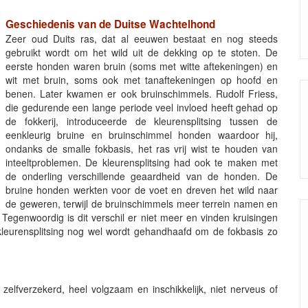
Geschiedenis van de Duitse Wachtelhond
Zeer oud Duits ras, dat al eeuwen bestaat en nog steeds
gebruikt wordt om het wild uit de dekking op te stoten. De
eerste honden waren bruin (soms met witte aftekeningen) en
wit met bruin, soms ook met tanaftekeningen op hoofd en
benen. Later kwamen er ook bruinschimmels. Rudolf Friess,
die gedurende een lange periode veel invloed heeft gehad op
de fokkerij, introduceerde de kleurensplitsing tussen de
eenkleurig bruine en bruinschimmel honden waardoor hij,
ondanks de smalle fokbasis, het ras vrij wist te houden van
inteeltproblemen. De kleurensplitsing had ook te maken met
de onderling verschillende geaardheid van de honden. De
bruine honden werkten voor de voet en dreven het wild naar
de geweren, terwijl de bruinschimmels meer terrein namen en
Tegenwoordig is dit verschil er niet meer en vinden kruisingen
leurensplitsing nog wel wordt gehandhaafd om de fokbasis zo
 zelfverzekerd, heel volgzaam en inschikkelijk, niet nerveus of