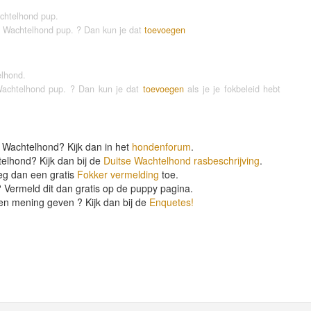
chtelhond pup.
se Wachtelhond pup. ? Dan kun je dat
toevoegen
elhond.
 Wachtelhond pup. ? Dan kun je dat
toevoegen
als je je fokbeleid hebt
 Wachtelhond? Kijk dan in het
hondenforum
.
telhond? Kijk dan bij de
Duitse Wachtelhond rasbeschrijving
.
eg dan een gratis
Fokker vermelding
toe.
 Vermeld dit dan gratis op de puppy pagina.
en mening geven ? Kijk dan bij de
Enquetes!