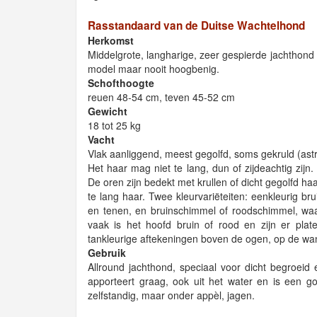
Rasstandaard van de Duitse Wachtelhond
Herkomst
Middelgrote, langharige, zeer gespierde jachthond m
model maar nooit hoogbenig.
Schofthoogte
reuen 48-54 cm, teven 45-52 cm
Gewicht
18 tot 25 kg
Vacht
Vlak aanliggend, meest gegolfd, soms gekruld (ast
Het haar mag niet te lang, dun of zijdeachtig zij
De oren zijn bedekt met krullen of dicht gegolfd haa
te lang haar. Twee kleurvariëteiten: eenkleurig br
en tenen, en bruinschimmel of roodschimmel, waar
vaak is het hoofd bruin of rood en zijn er plat
tankleurige aftekeningen boven de ogen, op de wa
Gebruik
Allround jachthond, speciaal voor dicht begroeid 
apporteert graag, ook uit het water en is een go
zelfstandig, maar onder appèl, jagen.