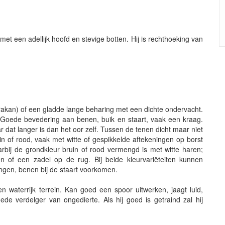
et een adellijk hoofd en stevige botten. Hij is rechthoeking van
rakan) of een gladde lange beharing met een dichte ondervacht.
n. Goede bevedering aan benen, buik en staart, vaak een kraag.
r dat langer is dan het oor zelf. Tussen de tenen dicht maar niet
uin of rood, vaak met witte of gespikkelde aftekeningen op borst
bij de grondkleur bruin of rood vermengd is met witte haren;
en of een zadel op de rug. Bij beide kleurvariëteiten kunnen
ngen, benen bij de staart voorkomen.
en waterrijk terrein. Kan goed een spoor uitwerken, jaagt luid,
ede verdelger van ongedierte. Als hij goed is getraind zal hij