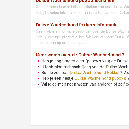
Duitse Wachtelhond pup aanschaffen
Geen informatie over het aanschaffen van een Duitse Wa
Heb jij overige informatie het aanschaffen van een Duit
Duitse Wachtelhond fokkers informatie
Geen fokkers informatie gevonden over de Duitse Wacht
Heb jij overige informatie het fokkken van een Duitse
laten keuren op de hondenpage.
Meer weten over de
Duitse Wachtelhond
?
Heb je nog vragen over (puppy's van) de Duitse
Uitgebreide rasbeschrijving van de Duitse Wach
Ben je zelf een
Duitse Wachtelhond Fokker
? Vo
Heb je een nestje
Duitse Wachtelhond puppy's
?
Wil je de meningen weten van anderen of zelf e