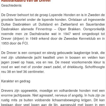
Rasstandaard van de Drever
Geschiedenis
De Drever behoort tot de groep Lopende Honden en is in Zweden de
grootste favoriet onder de lopende honden. Ontstaan uit ingevoerde
Duitse Dasbrakken uit Duitsland en Zwitserland en Sauerlandse
Dasbrakken alsmede Finnentrop – Olper Brakken. Oorspronkelijk
noemde men ze Dachsbracke wat in 1947 werd omgedoopt tot
Drever (drijver) in 1949 erkend door de Zweedse Kennelclub en in
1953 door de FCI.
De Drever is een compact en stevig gebouwde laagbenige brak, die
met zijn uitstekende jacht kwaliteit uren in bossen en velden kan
jagen zowel op haas, vos en ree. De meest voorkomende kleur is
rood en wet met of zonder zwart zadel, of driekleurig. Schofthoogte
reu 38 en teef 36 centimeter.
Karakter en gedrag
Drevers zijn opgewekte, moedige en volhardende honden met een
enorme jachtpassie. Niet agressief, nerveus of angstig. In huis zijn ze
rustig mits ze buiten voldoende lichaamsbeweging krijgen. Dit kan
bestaan door veel lopen aan de lijn, aangevuld met lopen in een