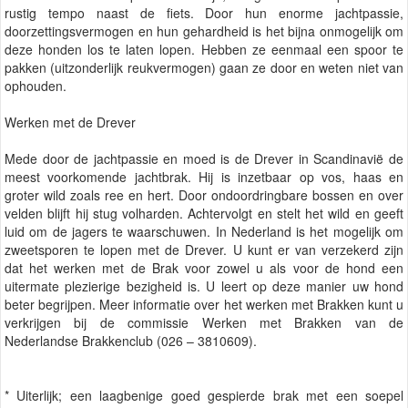
rustig tempo naast de fiets. Door hun enorme jachtpassie,
doorzettingsvermogen en hun gehardheid is het bijna onmogelijk om
deze honden los te laten lopen. Hebben ze eenmaal een spoor te
pakken (uitzonderlijk reukvermogen) gaan ze door en weten niet van
ophouden.
Werken met de Drever
Mede door de jachtpassie en moed is de Drever in Scandinavië de
meest voorkomende jachtbrak. Hij is inzetbaar op vos, haas en
groter wild zoals ree en hert. Door ondoordringbare bossen en over
velden blijft hij stug volharden. Achtervolgt en stelt het wild en geeft
luid om de jagers te waarschuwen. In Nederland is het mogelijk om
zweetsporen te lopen met de Drever. U kunt er van verzekerd zijn
dat het werken met de Brak voor zowel u als voor de hond een
uitermate plezierige bezigheid is. U leert op deze manier uw hond
beter begrijpen. Meer informatie over het werken met Brakken kunt u
verkrijgen bij de commissie Werken met Brakken van de
Nederlandse Brakkenclub (026 – 3810609).
* Uiterlijk; een laagbenige goed gespierde brak met een soepel