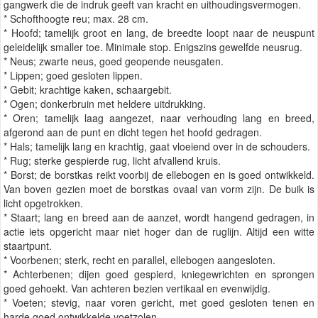
gangwerk die de indruk geeft van kracht en uithoudingsvermogen.
* Schofthoogte reu; max. 28 cm.
* Hoofd; tamelijk groot en lang, de breedte loopt naar de neuspunt
geleidelijk smaller toe. Minimale stop. Enigszins gewelfde neusrug.
* Neus; zwarte neus, goed geopende neusgaten.
* Lippen; goed gesloten lippen.
* Gebit; krachtige kaken, schaargebit.
* Ogen; donkerbruin met heldere uitdrukking.
* Oren; tamelijk laag aangezet, naar verhouding lang en breed,
afgerond aan de punt en dicht tegen het hoofd gedragen.
* Hals; tamelijk lang en krachtig, gaat vloeiend over in de schouders.
* Rug; sterke gespierde rug, licht afvallend kruis.
* Borst; de borstkas reikt voorbij de ellebogen en is goed ontwikkeld.
Van boven gezien moet de borstkas ovaal van vorm zijn. De buik is
licht opgetrokken.
* Staart; lang en breed aan de aanzet, wordt hangend gedragen, in
actie iets opgericht maar niet hoger dan de ruglijn. Altijd een witte
staartpunt.
* Voorbenen; sterk, recht en parallel, ellebogen aangesloten.
* Achterbenen; dijen goed gespierd, kniegewrichten en sprongen
goed gehoekt. Van achteren bezien vertikaal en evenwijdig.
* Voeten; stevig, naar voren gericht, met goed gesloten tenen en
harde goed ontwikkelde voetzolen.