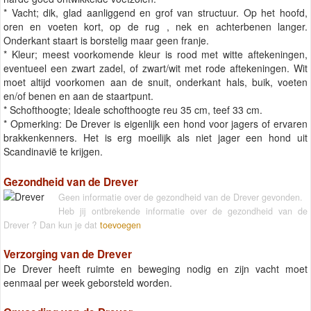
* Vacht; dik, glad aanliggend en grof van structuur. Op het hoofd,
oren en voeten kort, op de rug , nek en achterbenen langer.
Onderkant staart is borstelig maar geen franje.
* Kleur; meest voorkomende kleur is rood met witte aftekeningen,
eventueel een zwart zadel, of zwart/wit met rode aftekeningen. Wit
moet altijd voorkomen aan de snuit, onderkant hals, buik, voeten
en/of benen en aan de staartpunt.
* Schofthoogte; Ideale schofthoogte reu 35 cm, teef 33 cm.
* Opmerking: De Drever is eigenlijk een hond voor jagers of ervaren
brakkenkenners. Het is erg moeilijk als niet jager een hond uit
Scandinavië te krijgen.
Gezondheid van de Drever
Geen informatie over de gezondheid van de Drever gevonden.
Heb jij ontbrekende informatie over de gezondheid van de
Drever ? Dan kun je dat
toevoegen
Verzorging van de Drever
De Drever heeft ruimte en beweging nodig en zijn vacht moet
eenmaal per week geborsteld worden.