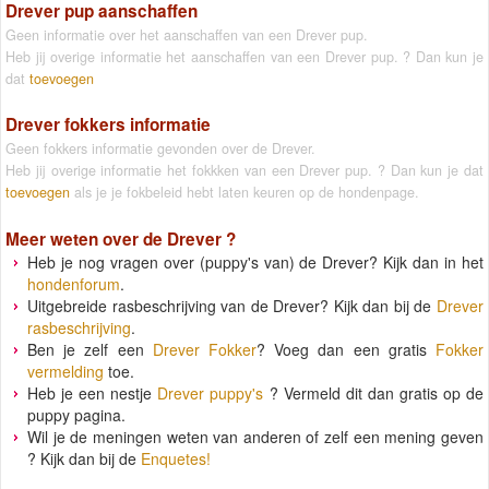
Drever pup aanschaffen
Geen informatie over het aanschaffen van een Drever pup.
Heb jij overige informatie het aanschaffen van een Drever pup. ? Dan kun je
dat
toevoegen
Drever fokkers informatie
Geen fokkers informatie gevonden over de Drever.
Heb jij overige informatie het fokkken van een Drever pup. ? Dan kun je dat
toevoegen
als je je fokbeleid hebt laten keuren op de hondenpage.
Meer weten over de
Drever
?
Heb je nog vragen over (puppy's van) de Drever? Kijk dan in het
hondenforum
.
Uitgebreide rasbeschrijving van de Drever? Kijk dan bij de
Drever
rasbeschrijving
.
Ben je zelf een
Drever Fokker
? Voeg dan een gratis
Fokker
vermelding
toe.
Heb je een nestje
Drever puppy's
? Vermeld dit dan gratis op de
puppy pagina.
Wil je de meningen weten van anderen of zelf een mening geven
? Kijk dan bij de
Enquetes!