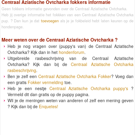
Centraal Aziatische Ovtcharka fokkers informatie
Geen fokkers informatie gevonden over de Centraal Aziatische Ovtcharka.
Heb jij overige informatie het fokkken van een Centraal Aziatische Ovtcharka
pup. ? Dan kun je dat
toevoegen
als je je fokbeleid hebt laten keuren op de
hondenpage.
Meer weten over de
Centraal Aziatische Ovtcharka
?
Heb je nog vragen over (puppy's van) de Centraal Aziatische
Ovtcharka? Kijk dan in het
hondenforum
.
Uitgebreide rasbeschrijving van de Centraal Aziatische
Ovtcharka? Kijk dan bij de
Centraal Aziatische Ovtcharka
rasbeschrijving
.
Ben je zelf een
Centraal Aziatische Ovtcharka Fokker
? Voeg dan
een gratis
Fokker vermelding
toe.
Heb je een nestje
Centraal Aziatische Ovtcharka puppy's
?
Vermeld dit dan gratis op de puppy pagina.
Wil je de meningen weten van anderen of zelf een mening geven
? Kijk dan bij de
Enquetes!