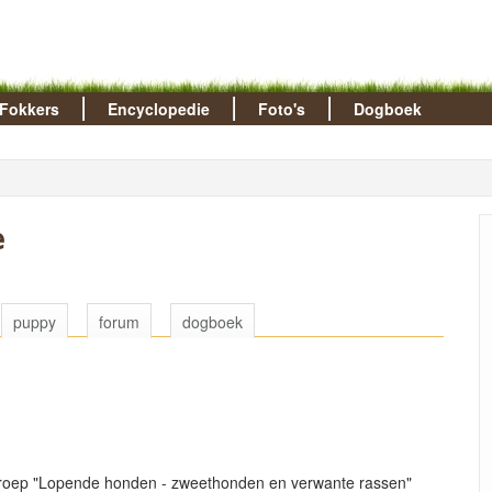
Fokkers
Encyclopedie
Foto's
Dogboek
e
puppy
forum
dogboek
groep "Lopende honden - zweethonden en verwante rassen"