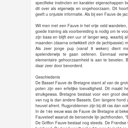
specifieke instincten en karakter eigenschappen b
dit over als eigenwijs en ongehoorzaam. Dit hoort b
geeft u onjuiste informatie. Als bij een Fauve de j
Wil men met een Fauve in het vrije veld wandelen, d
goede training als voorbereiding is nodig om te voo
zijn baas en blijft een uur of langer weg, waarbij a
maanden (daarna ontwikkelt zich de jachtpassie) 
Als zeer jonge pup (vanaf 8 weken) dient 
spelenderwijs te gaan oefenen. Eenmaal verwo
elementaire gehoorzaamheid is aan te bevelen. B
daar zeer door bevorderd.
Geschiedenis
De Basset Fauve de Bretagne stamt af van de grote
poten zijn een erfelijke toevalligheid. Dit maakt
struikgewas. Bretagne bestaat voor een groot deel
van rug is dan andere Bassets. Een langere hond zo
heuvel afrent. Rugproblemen zijn bij dit ras dan o
In de 14e eeuw was de Fauve de Bretagne al beken
Fauveteef waaruit de beroemde lijn jachthonden, 
De Griffon Fauve bestaat nog steeds. De Frandse 