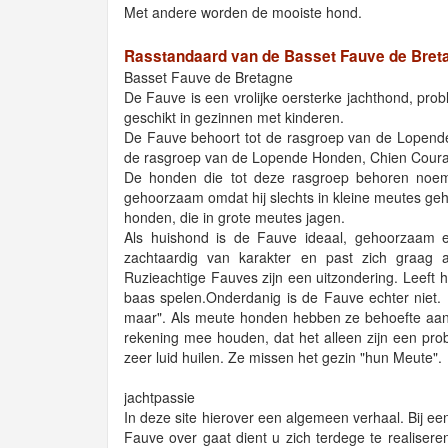
Met andere worden de mooiste hond.
Rasstandaard van de Basset Fauve de Bret
Basset Fauve de Bretagne
De Fauve is een vrolijke oersterke jachthond, pr
geschikt in gezinnen met kinderen.
De Fauve behoort tot de rasgroep van de Lopende
de rasgroep van de Lopende Honden, Chien Coura
De honden die tot deze rasgroep behoren noemt
gehoorzaam omdat hij slechts in kleine meutes geh
honden, die in grote meutes jagen.
Als huishond is de Fauve ideaal, gehoorzaam en
zachtaardig van karakter en past zich graag 
Ruzieachtige Fauves zijn een uitzondering. Leeft
baas spelen.Onderdanig is de Fauve echter niet. 
maar". Als meute honden hebben ze behoefte aan
rekening mee houden, dat het alleen zijn een pro
zeer luid huilen. Ze missen het gezin "hun Meute".
jachtpassie
In deze site hierover een algemeen verhaal. Bij 
Fauve over gaat dient u zich terdege te realiser