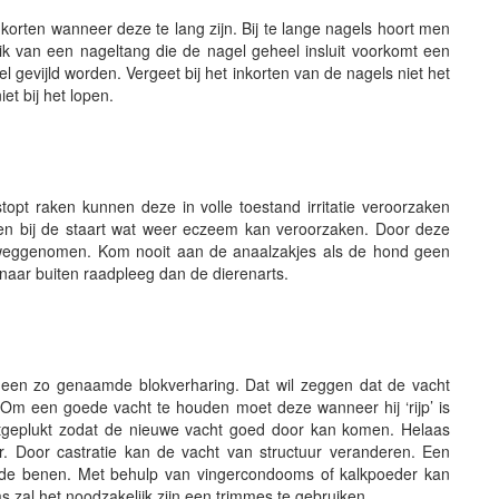
nkorten wanneer deze te lang zijn. Bij te lange nagels hoort men
ruik van een nageltang die de nagel geheel insluit voorkomt een
 gevijld worden. Vergeet bij het inkorten van de nagels niet het
et bij het lopen.
topt raken kunnen deze in volle toestand irritatie veroorzaken
ijten bij de staart wat weer eczeem kan veroorzaken. Door deze
k weggenomen. Kom nooit aan de anaalzakjes als de hond geen
 naar buiten raadpleeg dan de dierenarts.
 een zo genaamde blokverharing. Dat wil zeggen dat de vacht
. Om een goede vacht te houden moet deze wanneer hij ‘rijp’ is
itgeplukt zodat de nieuwe vacht goed door kan komen. Helaas
. Door castratie kan de vacht van structuur veranderen. Een
an de benen. Met behulp van vingercondooms of kalkpoeder kan
 zal het noodzakelijk zijn een trimmes te gebruiken.