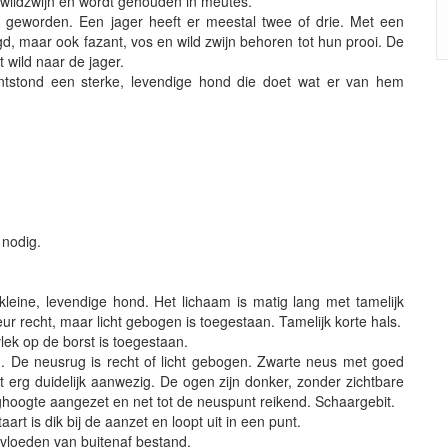
 wildzwijn en wordt gehouden in meutes.
d geworden. Een jager heeft er meestal twee of drie. Met een
d, maar ook fazant, vos en wild zwijn behoren tot hun prooi. De
et wild naar de jager.
ontstond een sterke, levendige hond die doet wat er van hem
 nodig.
eine, levendige hond. Het lichaam is matig lang met tamelijk
eur recht, maar licht gebogen is toegestaan. Tamelijk korte hals.
vlek op de borst is toegestaan.
. De neusrug is recht of licht gebogen. Zwarte neus met goed
 erg duidelijk aanwezig. De ogen zijn donker, zonder zichtbare
oghoogte aangezet en net tot de neuspunt reikend. Schaargebit.
art is dik bij de aanzet en loopt uit in een punt.
invloeden van buitenaf bestand.