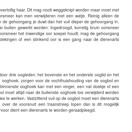
 overtollig haar. Dit mag nooit weggeknipt worden maar moet met
 oorsmeer kan men verwijderen met een watje. Reinig alleen de
n de gehoorgang je duwt dan het vuil dieper de gehoorgang in.
ar buiten gewerkt worden. Ingedroogd, korrelig bruin oorsmeer
 oorsmeer het inwendige oor soepel houdt, mag de gehoorgang
tekingen of een stinkend oor is een gang naar de dierenarts
oor drie oogleden: het bovenste en het onderste ooglid en het
nste ooghoek, zorgen voor de vochthuishouding van de oogbol en
e binnenste ooghoek kan met een vinger, een nat doekje of een
ol moet altijd naar de buitenste ooghoek toe verwijderd worden
ies te werken. Vastzittend vuil op de oogbol moet een dierenarts
ver de voorsnuit een traanstreep lopen dan is dit mogelijk
ervoor dient een dierenarts te worden geraadpleegd.