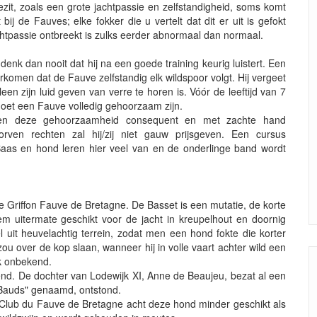
ezit, zoals een grote jachtpassie en zelfstandigheid, soms komt
ij de Fauves; elke fokker die u vertelt dat dit er uit is gefokt
achtpassie ontbreekt is zulks eerder abnormaal dan normaal.
enk dan nooit dat hij na een goede training keurig luistert. Een
rkomen dat de Fauve zelfstandig elk wildspoor volgt. Hij vergeet
lleen zijn luid geven van verre te horen is. Vóór de leeftijd van 7
moet een Fauve volledig gehoorzaam zijn.
men deze gehoorzaamheid consequent en met zachte hand
rven rechten zal hij/zij niet gauw prijsgeven. Een cursus
aas en hond leren hier veel van en de onderlinge band wordt
 Griffon Fauve de Bretagne. De Basset is een mutatie, de korte
 hem uitermate geschikt voor de jacht in kreupelhout en doornig
 uit heuvelachtig terrein, zodat men een hond fokte die korter
u over de kop slaan, wanneer hij in volle vaart achter wild een
ok onbekend.
d. De dochter van Lodewijk XI, Anne de Beaujeu, bezat al een
"Bauds" genaamd, ontstond.
Club du Fauve de Bretagne acht deze hond minder geschikt als