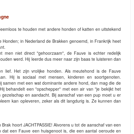
agne
obleemloos te houden met andere honden of katten en uitstekend
 Honden; in Nederland de Brakken genoemd, in Frankrijk heet
nt.
 men niet direct "gehoorzaam", de Fauve is echter redelijk
ouden werd. Hij leerde dus meer naar zijn baas te luisteren dan
 lief. Het zijn vrolijke honden. Als meutehond is de Fauve
aan. Hij is sociaal met mensen, kinderen en soortgenoten.
 hij samen met een wat dominante andere hond, dan mag die de
Hij behandelt een "opschepper" met een air van "je bekijkt het
 gezelschap en aandacht. Bij aanschaf van een pup moet u er
bleem kan opleveren, zeker als dit langdurig is. Ze kunnen dan
een Brak hoort JACHTPASSIE! Alvorens u tot de aanschaf van een
en dat een Fauve een huisgenoot is, die een aantal oeroude en