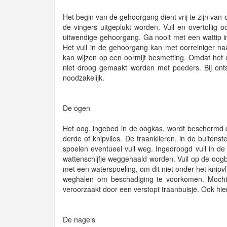
Het begin van de gehoorgang dient vrij te zijn van
de vingers uitgeplukt worden. Vuil en overtollig
uitwendige gehoorgang. Ga nooit met een wattip i
Het vuil in de gehoorgang kan met oorreiniger na
kan wijzen op een oormijt besmetting. Omdat het
niet droog gemaakt worden met poeders. Bij onts
noodzakelijk.
De ogen
Het oog, ingebed in de oogkas, wordt beschermd d
derde of knipvlies. De traanklieren, in de buite
spoelen eventueel vuil weg. Ingedroogd vuil in d
wattenschijfje weggehaald worden. Vuil op de oogb
met een waterspoeling, om dit niet onder het knipvl
weghalen om beschadiging te voorkomen. Mocht o
veroorzaakt door een verstopt traanbuisje. Ook hi
De nagels