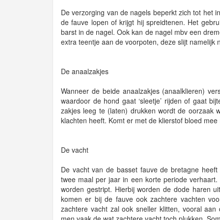
De verzorging van de nagels beperkt zich tot het i
de fauve lopen of krijgt hij spreidtenen. Het geb
barst in de nagel. Ook kan de nagel mbv een dremel
extra teentje aan de voorpoten, deze slijt namelijk ni
De anaalzakjes
Wanneer de beide anaalzakjes (anaalklieren) vers
waardoor de hond gaat ‘sleetje’ rijden of gaat b
zakjes leeg te (laten) drukken wordt de oorzaa
klachten heeft. Komt er met de klierstof bloed mee
De vacht
De vacht van de basset fauve de bretagne heeft
twee maal per jaar in een korte periode verhaart
worden gestript. Hierbij worden de dode haren u
komen er bij de fauve ook zachtere vachten voor
zachtere vacht zal ook sneller klitten, vooral a
men vaak de wat zachtere vacht toch plukken. Soms