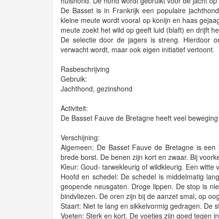
huishond. De hond wordt gebruikt voor de jacht op
De Basset is in Frankrijk een populaire jachthon
kleine meute wordt vooral op konijn en haas gejaag
meute zoekt het wild op geeft luid (blaft) en drijft h
De selectie door de jagers is streng. Hierdoor 
verwacht wordt, maar ook eigen initiatief vertoont.
Rasbeschrijving
Gebruik:
Jachthond, gezinshond
Activiteit:
De Basset Fauve de Bretagne heeft veel beweging
Verschijning:
Algemeen: De Basset Fauve de Bretagne is een kl
brede borst. De benen zijn kort en zwaar. Bij voork
Kleur: Goud- tarwekleurig of wildkleurig. Een witte 
Hoofd en schedel: De schedel is middelmatig lang
geopende neusgaten. Droge lippen. De stop is niet
bindvliezen. De oren zijn bij de aanzet smal, op o
Staart: Niet te lang en sikkelvormig gedragen. De sta
Voeten: Sterk en kort. De voetjes zijn goed tegen 