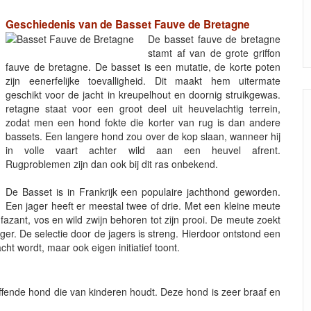
Geschiedenis van de Basset Fauve de Bretagne
De basset fauve de bretagne
stamt af van de grote griffon
fauve de bretagne. De basset is een mutatie, de korte poten
zijn eenerfelijke toevalligheid. Dit maakt hem uitermate
geschikt voor de jacht in kreupelhout en doornig struikgewas.
retagne staat voor een groot deel uit heuvelachtig terrein,
zodat men een hond fokte die korter van rug is dan andere
bassets. Een langere hond zou over de kop slaan, wanneer hij
in volle vaart achter wild aan een heuvel afrent.
Rugproblemen zijn dan ook bij dit ras onbekend.
De Basset is in Frankrijk een populaire jachthond geworden.
Een jager heeft er meestal twee of drie. Met een kleine meute
azant, vos en wild zwijn behoren tot zijn prooi. De meute zoekt
 jager. De selectie door de jagers is streng. Hierdoor ontstond een
t wordt, maar ook eigen initiatief toont.
affende hond die van kinderen houdt. Deze hond is zeer braaf en