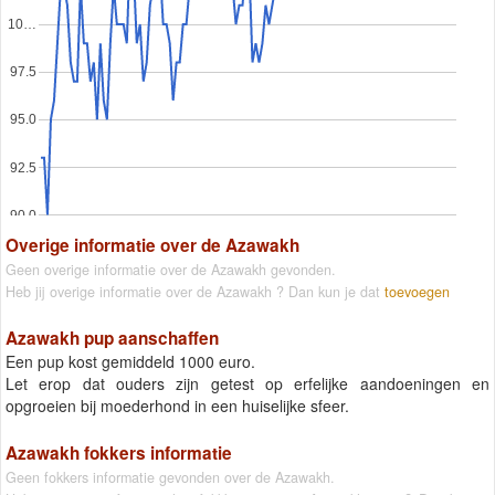
10…
97.5
95.0
92.5
90.0
Overige informatie over de Azawakh
Geen overige informatie over de Azawakh gevonden.
Heb jij overige informatie over de Azawakh ? Dan kun je dat
toevoegen
Azawakh pup aanschaffen
Een pup kost gemiddeld 1000 euro.
Let erop dat ouders zijn getest op erfelijke aandoeningen en
opgroeien bij moederhond in een huiselijke sfeer.
Azawakh fokkers informatie
Geen fokkers informatie gevonden over de Azawakh.