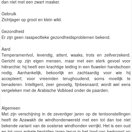
dan niet met een zwart masker.
Gebruik
Zichtjager op groot en klein wild.
Gezondheid
Er zijn geen rasspecifieke gezondheidsproblemen bekend.
Aard
Temperamentvol, levendig, attent, waaks, trots en zelfverzekerd.
Gericht op zijn eigen mensen, maar met een sterk gevoel voor
hiërarchie: hij heeft een krachtige leiding in een fluwelen handschoen
nodig. Aanhankelijk, bekoorlijk en zachtaardig voor wie hij
accepteert; voor vreemden terughoudend, soms moeilijk te
benaderen. Intelligent, zeer gevoelig, fijnbesnaard; wordt wel eens
vergeleken met de Arabische Volbloed onder de paarden.
Algemeen
Met zijn verschijning in de zeventiger jaren op de tentoonstellingen
heeft de Azawakh de windhondenwereld met een tot dan toe niet
bekende variant van de oosterse windhonden verrijkt. Het is een oud
en tot voor enkele tientallen jaren terug in het land van herkomst op