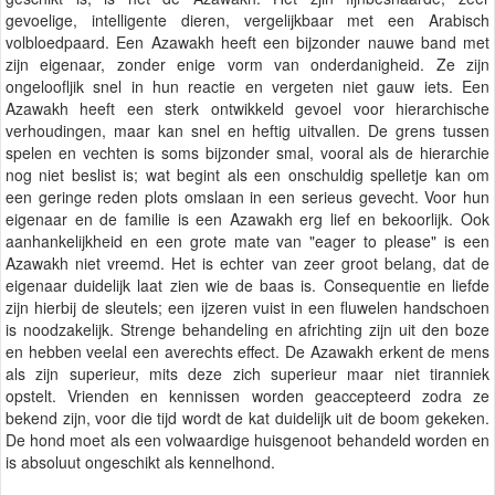
gevoelige, intelligente dieren, vergelijkbaar met een Arabisch
volbloedpaard. Een Azawakh heeft een bijzonder nauwe band met
zijn eigenaar, zonder enige vorm van onderdanigheid. Ze zijn
ongeloofljik snel in hun reactie en vergeten niet gauw iets. Een
Azawakh heeft een sterk ontwikkeld gevoel voor hierarchische
verhoudingen, maar kan snel en heftig uitvallen. De grens tussen
spelen en vechten is soms bijzonder smal, vooral als de hierarchie
nog niet beslist is; wat begint als een onschuldig spelletje kan om
een geringe reden plots omslaan in een serieus gevecht. Voor hun
eigenaar en de familie is een Azawakh erg lief en bekoorlijk. Ook
aanhankelijkheid en een grote mate van "eager to please" is een
Azawakh niet vreemd. Het is echter van zeer groot belang, dat de
eigenaar duidelijk laat zien wie de baas is. Consequentie en liefde
zijn hierbij de sleutels; een ijzeren vuist in een fluwelen handschoen
is noodzakelijk. Strenge behandeling en africhting zijn uit den boze
en hebben veelal een averechts effect. De Azawakh erkent de mens
als zijn superieur, mits deze zich superieur maar niet tiranniek
opstelt. Vrienden en kennissen worden geaccepteerd zodra ze
bekend zijn, voor die tijd wordt de kat duidelijk uit de boom gekeken.
De hond moet als een volwaardige huisgenoot behandeld worden en
is absoluut ongeschikt als kennelhond.