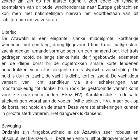
zekere zin zijn op het laatste ogenblik zeer edele en typische
exemplaren van dit oude windhondenras naar Europa gebracht en
kon men met nakomelingen hiervan het voortbestaan van dit
schitterende ras verzekeren.
Uiterlijk
De Azawakh is een elegante, slanke, middelgrote, kortharige
windhond met een lang, droog fijngevormd hoofd met matige stop,
zachtmoedige, amandelvormige ogen en een hangend oor. Het trots
gedragen hoofd, de lange slanke hals, de fjingebouwde ledematen
en de diepe borst bij de opgetrokken smalle korte lendenen
benadrukken voor alles elegantie en rastypische verschijning. De
huid is dun en zacht, de vacht is dicht, kort en zacht. De vachtkleur
varieert van licht zandkleur via alle schakeringen van
roodzandkleurig tot donker bruin (ook de gestroomde variant komt
voor: kijk naar onder andere Elkez, HV). Karakteristiek zijn de witte
aftekeningen vooral aan de voeten (witte sokken, HV), maar ook op
de borst, het hoofd en de staart. Deze vereiste aftekeningen kunnen
in grootte sterk varieren. Het gangwerk is dansend.
Beweging
Ondanks zijn fijngebouwdheid is de Azawakh zeer robuust en
absoluut niet kleinzerig. Hij bezit een enorm uithoudingsvermogen en