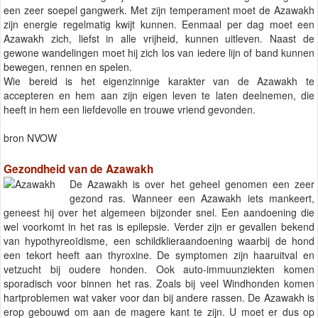
een zeer soepel gangwerk. Met zijn temperament moet de Azawakh
zijn energie regelmatig kwijt kunnen. Eenmaal per dag moet een
Azawakh zich, liefst in alle vrijheid, kunnen uitleven. Naast de
gewone wandelingen moet hij zich los van iedere lijn of band kunnen
bewegen, rennen en spelen.
Wie bereid is het eigenzinnige karakter van de Azawakh te
accepteren en hem aan zijn eigen leven te laten deelnemen, die
heeft in hem een liefdevolle en trouwe vriend gevonden.
bron NVOW
Gezondheid van de Azawakh
De Azawakh is over het geheel genomen een zeer
gezond ras. Wanneer een Azawakh iets mankeert,
geneest hij over het algemeen bijzonder snel. Een aandoening die
wel voorkomt in het ras is epilepsie. Verder zijn er gevallen bekend
van hypothyreoïdisme, een schildklieraandoening waarbij de hond
een tekort heeft aan thyroxine. De symptomen zijn haaruitval en
vetzucht bij oudere honden. Ook auto-immuunziekten komen
sporadisch voor binnen het ras. Zoals bij veel Windhonden komen
hartproblemen wat vaker voor dan bij andere rassen. De Azawakh is
erop gebouwd om aan de magere kant te zijn. U moet er dus op