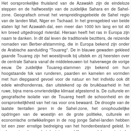
Het oorspronkelijke thuisland van de Azawakh zijn de eindeloze
steppen en de halfwoestijn van de zuidelijke Sahara en de Sahel-
zone. Geografisch omvat het verspreidingsgebeide de Sahel regio
van de landen Mali, Niger en Tschaad. In het grensgebied van beide
staten ligt het Azawakh-dal, een meer dan 1000 km lang en tot 40
km breed uitgedroogd rivierdal. Hieraan heeft het ras in Europa zijn
naam te danken. In dit dal leven de traditionele bezitters, de reizende
nomaden van Berber-afstamming, die in Europa bekend zijn onder
de Arabische aanduiding "Touareg". De in blauwe gewaden gekleed
gaande Touareg zijn het woestijnvolk bij uitstek en zij heersten over
de centrale Sahara vanaf de middeleeuwen tot halverwege de vorige
eeuw. De zuidelijke Touareg-stammen zijn bekend om hun
hoogstaande fok van runderen, paarden en kamelen en vormden
met hun diepgaand gevoel voor de natuur en het individu ook dit
edele windhondenras, dan uitstekend op de bruikbaarheid in het
ruwe, bijna mens-onvriendelijke klimaat afgestemd is. De culturele en
geografische isolatie van de Touareg heeft de schoonheid en de
oorspronkelijkheid van het ras voor ons bewaard. De droogte van de
laatste tientallen jaren in de Sahel-zone, het onophoudelijke
opdringen van de woestijn en de grote politieke, culturele en
economische ontwikkelingen in de nog jonge Sahel-landen hebben
tot een zeer ernstige bedreiging van het hondenbestand geleid. In