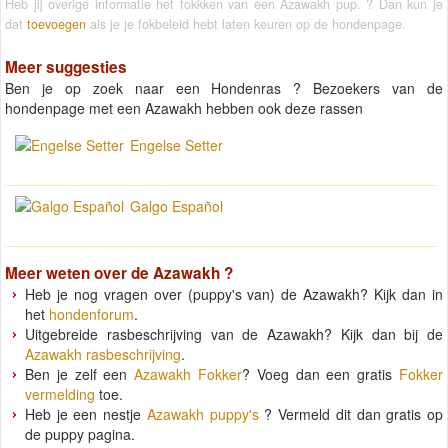
Heb jij overige informatie het fokkken van een Azawakh pup. ? Dan kun je
dat
toevoegen
als je je fokbeleid hebt laten keuren op de hondenpage.
Meer suggesties
Ben je op zoek naar een Hondenras ? Bezoekers van de
hondenpage met een Azawakh hebben ook deze rassen
Engelse Setter
Galgo Español
Meer weten over de
Azawakh
?
Heb je nog vragen over (puppy's van) de Azawakh? Kijk dan in
het
hondenforum
.
Uitgebreide rasbeschrijving van de Azawakh? Kijk dan bij de
Azawakh rasbeschrijving
.
Ben je zelf een
Azawakh Fokker
? Voeg dan een gratis
Fokker
vermelding
toe.
Heb je een nestje
Azawakh puppy's
? Vermeld dit dan gratis op
de puppy pagina.