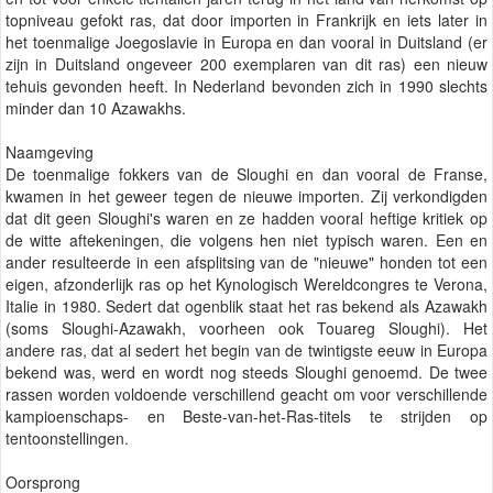
topniveau gefokt ras, dat door importen in Frankrijk en iets later in
het toenmalige Joegoslavie in Europa en dan vooral in Duitsland (er
zijn in Duitsland ongeveer 200 exemplaren van dit ras) een nieuw
tehuis gevonden heeft. In Nederland bevonden zich in 1990 slechts
minder dan 10 Azawakhs.
Naamgeving
De toenmalige fokkers van de Sloughi en dan vooral de Franse,
kwamen in het geweer tegen de nieuwe importen. Zij verkondigden
dat dit geen Sloughi's waren en ze hadden vooral heftige kritiek op
de witte aftekeningen, die volgens hen niet typisch waren. Een en
ander resulteerde in een afsplitsing van de "nieuwe" honden tot een
eigen, afzonderlijk ras op het Kynologisch Wereldcongres te Verona,
Italie in 1980. Sedert dat ogenblik staat het ras bekend als Azawakh
(soms Sloughi-Azawakh, voorheen ook Touareg Sloughi). Het
andere ras, dat al sedert het begin van de twintigste eeuw in Europa
bekend was, werd en wordt nog steeds Sloughi genoemd. De twee
rassen worden voldoende verschillend geacht om voor verschillende
kampioenschaps- en Beste-van-het-Ras-titels te strijden op
tentoonstellingen.
Oorsprong