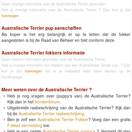
Geen overige informatie over de Australische Terrier gevonden.
Heb jij overige informatie over de Australische Terrier ? Dan kun je dat
toevoegen
Australische Terrier pup aanschaffen
Als koper is het erg belangrijk er op te letten dat de fokker
aangesloten is bij de Raad van Beheer en fokt conform deze.
Australische Terrier fokkers informatie
Geen fokkers informatie gevonden over de Australische Terrier.
Heb jij overige informatie het fokkken van een Australische Terrier pup. ? Dan
kun je dat
toevoegen
als je je fokbeleid hebt laten keuren op de
hondenpage.
Meer weten over de
Australische Terrier
?
Heb je nog vragen over (puppy's van) de Australische Terrier?
Kijk dan in het
hondenforum
.
Uitgebreide rasbeschrijving van de Australische Terrier? Kijk dan
bij de
Australische Terrier rasbeschrijving
.
Ben je zelf een
Australische Terrier Fokker
? Voeg dan een gratis
Fokker vermelding
toe.
Heb je een nestje
Australische Terrier puppy's
? Vermeld dit dan