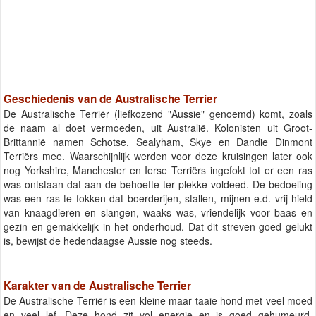
Geschiedenis van de Australische Terrier
De Australische Terriër (liefkozend "Aussie" genoemd) komt, zoals
de naam al doet vermoeden, uit Australië. Kolonisten uit Groot-
Brittannië namen Schotse, Sealyham, Skye en Dandie Dinmont
Terriërs mee. Waarschijnlijk werden voor deze kruisingen later ook
nog Yorkshire, Manchester en Ierse Terriërs ingefokt tot er een ras
was ontstaan dat aan de behoefte ter plekke voldeed. De bedoeling
was een ras te fokken dat boerderijen, stallen, mijnen e.d. vrij hield
van knaagdieren en slangen, waaks was, vriendelijk voor baas en
gezin en gemakkelijk in het onderhoud. Dat dit streven goed gelukt
is, bewijst de hedendaagse Aussie nog steeds.
Karakter van de Australische Terrier
De Australische Terriër is een kleine maar taaie hond met veel moed
en veel lef. Deze hond zit vol energie en is goed gehumeurd,