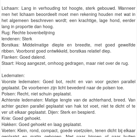
Lichaam: Lang in verhouding tot hoogte, sterk gebouwd. Wanneer
men het lichaam beoordeelt moet men rekening houden met wat in
het algemeen beschreven wordt; een krachtige, lage hond, eerder
lang in proportie dan hoog.
Rug: Rechte bovenbelijning
lendenen: Sterk
Borstkas: Middelmatige diepte en breedte, met goed gewelfde
ribben. Voorborst goed ontwikkeld, borstkas relatief diep.
Flanken: Goed dalend.
Staart: Hoog aangezet, omhoog gedragen, maar niet over de rug.
Ledematen:
Voorste ledematen: Goed bot, recht en van voor gezien parallel
geplaatst. De voorbenen zijn licht bevederd naar de polsen toe.
Polsen: Recht, niet schuin geplaatst.
Achterste ledematen: Matige lengte van de achterhand, breed. Van
achter gezien parallel geplaatst van hak tot voet, niet te dicht of te
ver uit elkaar geplaatst. Dijen: Sterk en bespierd.
Knie: Goed gehoekt.
Hakken: Goed gehoekt en laag geplaatst.
Voeten: Klein, rond, compact, goede voetzolen, tenen dicht bij elkaar
geplaatst en matig gebogen. Niet naar binnen of naar buiten