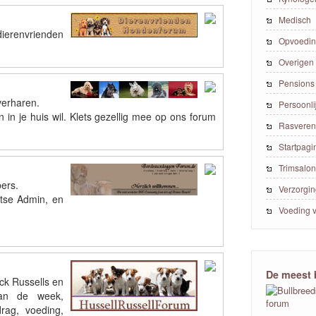
Medisch
ierenvrienden
Opvoedin
Overigen
Pensions
verharen.
Persoonl
 in je huis wil. Klets gezellig mee op ons forum
Rasveren
Startpagi
Trimsalo
ers.
Verzorgi
tse Admin, en
Voeding 
De meest 
ck Russells en
van de week,
drag, voeding,