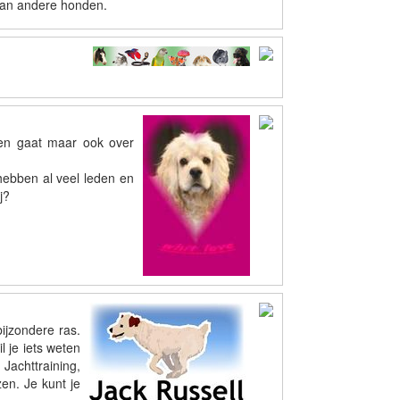
s van andere honden.
den gaat maar ook over
hebben al veel leden en
j?
ijzondere ras.
 je iets weten
achttraining,
zen. Je kunt je