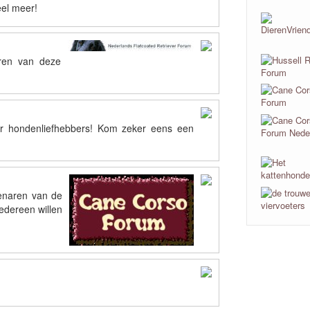
eel meer!
ren van deze
r hondenliefhebbers! Kom zeker eens een
genaren van de
edereen willen