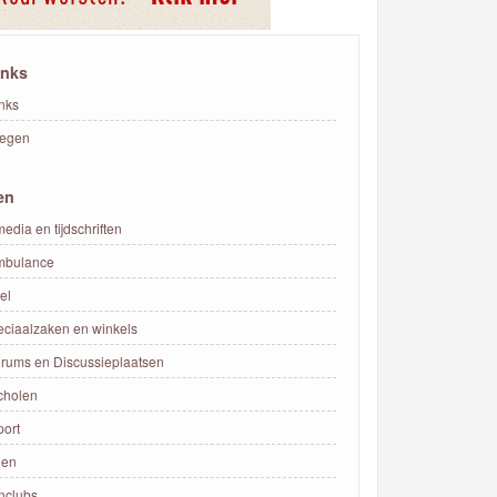
inks
nks
oegen
en
edia en tijdschriften
mbulance
el
eciaalzaken en winkels
rums en Discussieplaatsen
cholen
ort
den
nclubs