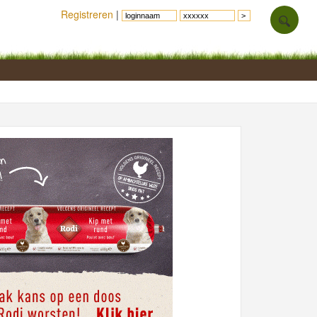
Registreren
|