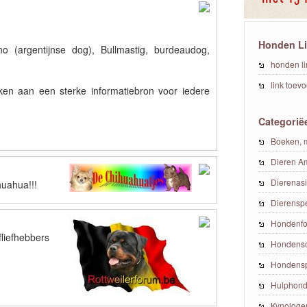
Honden L
no (argentijnse dog), Bullmastig, burdeaudog,
honden li
link toev
en aan een sterke informatiebron voor iedere
Categorië
Boeken, m
Dieren A
Dierenasi
huahua!!!
Dierensp
Hondenfo
fliefhebbers
Hondens
Hondensp
Hulphon
Kynologe