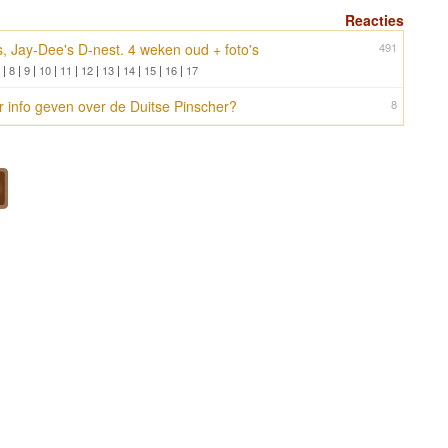
Reacties
, Jay-Dee's D-nest. 4 weken oud + foto's
491
|
8
|
9
|
10
|
11
|
12
|
13
|
14
|
15
|
16
|
17
 info geven over de Duitse Pinscher?
8