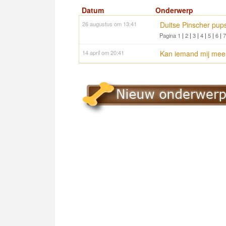
Datum
Onderwerp
26 augustus om 13:41
Duitse Pinscher pups
Pagina 1
|
2
|
3
|
4
|
5
|
6
|
7
14 april om 20:41
Kan iemand mij meer