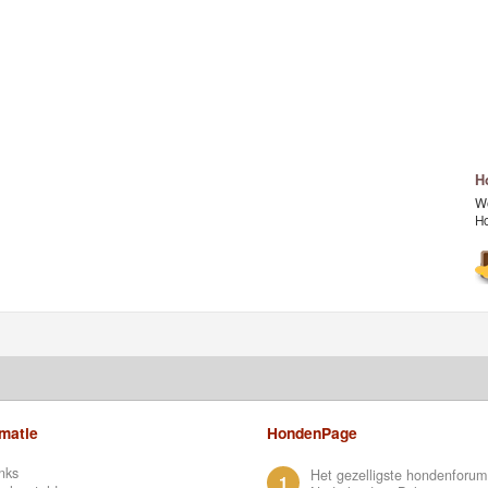
H
We
H
rmatie
HondenPage
nks
Het gezelligste hondenforum
1