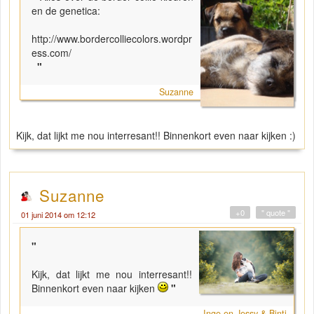
en de genetica:
http://www.bordercolliecolors.wordpr
ess.com/
"
Suzanne
Kijk, dat lijkt me nou interresant!! Binnenkort even naar kijken :)
Suzanne
+0
" quote "
01 juni 2014 om 12:12
"
Kijk, dat lijkt me nou interresant!!
Binnenkort even naar kijken
"
Inge en Jessy & Binti