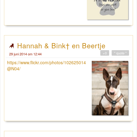
Hannah & Bink† en Beertje
+0
" quote "
29 juni 2014 om 12:44
https://www.flickr.com/photos/102625014
@N04/