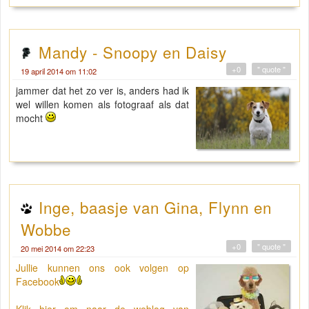
Mandy - Snoopy en Daisy
+0
" quote "
19 april 2014 om 11:02
jammer dat het zo ver is, anders had ik
wel willen komen als fotograaf als dat
mocht
Inge, baasje van Gina, Flynn en
Wobbe
+0
" quote "
20 mei 2014 om 22:23
Jullie kunnen ons ook volgen op
Facebook
Klik hier om naar de weblog van