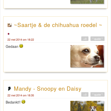
~Saartje & de chihuahua roedel ~
+0
" quote "
22 mei 2014 om 18:22
Gedaan
Mandy - Snoopy en Daisy
+0
" quote "
22 mei 2014 om 18:35
Bedankt!!