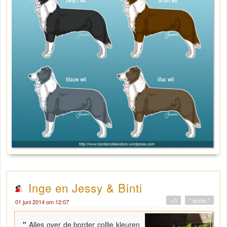
Inge en Jessy & Binti
+0
" quote "
01 juni 2014 om 12:07
"
Alles over de border collie kleuren