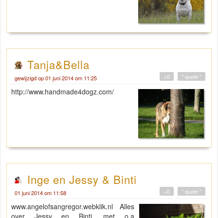
Tanja&Bella
+0
" quote "
gewijzigd op 01 juni 2014 om 11:25
http://www.handmade4dogz.com/
Inge en Jessy & Binti
+0
" quote "
01 juni 2014 om 11:58
www.angelofsangregor.webklik.nl Alles
over Jessy en Binti, met o.a