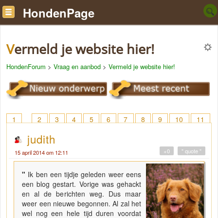
HondenPage
Vermeld je website hier!
HondenForum
>
Vraag en aanbod
>
Vermeld je website hier!
1
2
3
4
5
6
7
8
9
10
11
12
13
14
15
16
17
18
> 21
judith
+0
" quote "
15 april 2014 om 12:11
"
Ik ben een tijdje geleden weer eens
een blog gestart. Vorige was gehackt
en al de berichten weg. Dus maar
weer een nieuwe begonnen. Al zal het
wel nog een hele tijd duren voordat