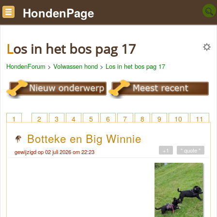
HondenPage
Los in het bos pag 17
HondenForum
>
Volwassen hond
>
Los in het bos pag 17
1
2
3
4
5
6
7
8
9
10
11
12
13
14
15
16
17
Botteke en Big Winnie
+1
" quote "
gewijzigd op 02 juli 2026 om 22:23