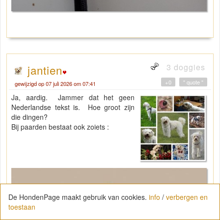
3 doggies
jantien
+0
" quote "
gewijzigd op 07 juli 2026 om 07:41
Ja, aardig. Jammer dat het geen
Nederlandse tekst is. Hoe groot zijn
die dingen?
Bij paarden bestaat ook zoiets :
De HondenPage maakt gebruik van cookies.
info
/
verbergen en
toestaan