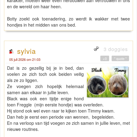
karakter, moeten weer even herbouwen aan vertrouwen in ons
en de wereld om haar heen.
Botty zoekt ook toenadering, zo werdt ik wakker met twee
hondjes in het midden van ons bed.
3 doggies
sylvia
+0
" quote "
05 juli 2026 om 21:03
Dat is zo gezellig bij je in bed, dan
voelen ze zich toch ook beiden veilig
als ze zo liggen.
Ze voegen zich hopelijk helemaal
samen aan elkaar in jullie leven.
Black was ook een tijdje enige hond
toen Freggle (mijn eerste hondje) was overleden.
Hij stond ook wel even raar te kijken toen Timmy kwam.
Dan heb je eerst een periode van wennen, begeleiden.
En na verloop van tijd voegen ze zich samen in jullie leven, met
nieuwe routines.