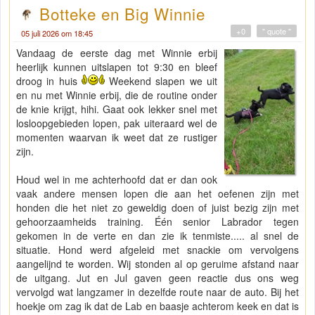
Botteke en Big Winnie
+0
" quote "
05 juli 2026 om 18:45
Vandaag de eerste dag met Winnie erbij
heerlijk kunnen uitslapen tot 9:30 en bleef
droog in huis
Weekend slapen we uit
en nu met Winnie erbij, die de routine onder
de knie krijgt, hihi. Gaat ook lekker snel met
losloopgebieden lopen, pak uiteraard wel de
momenten waarvan ik weet dat ze rustiger
zijn.
Houd wel in me achterhoofd dat er dan ook
vaak andere mensen lopen die aan het oefenen zijn met
honden die het niet zo geweldig doen of juist bezig zijn met
gehoorzaamheids training. Één senior Labrador tegen
gekomen in de verte en dan zie ik tenmiste..... al snel de
situatie. Hond werd afgeleid met snackie om vervolgens
aangelijnd te worden. Wij stonden al op geruime afstand naar
de uitgang. Jut en Jul gaven geen reactie dus ons weg
vervolgd wat langzamer in dezelfde route naar de auto. Bij het
hoekje om zag ik dat de Lab en baasje achterom keek en dat is