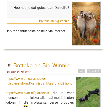
"
Hoe heb je dat getest dan Daniellie?
"
Botteke en Big Winnie
Heb toen thuis tests besteld via internet.
Botteke en Big Winnie
+0
" quote "
03 juli 2026 om 22:34
https://www.anicura.nl/over-
huisdieren/hond/kennisbank/giardia-bij-hond/
https://www.rivm.nl/giardiasis
die is voor
mensen en dan lekker allemaal met je bloten
kakken in die croissants, verse broodjes