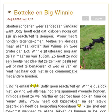
Botteke en Big Winnie
+0
" quote "
04 juli 2026 om 19:17
Stouten schoenen weer aangedaan vandaag
want Botty heeft echt dat loslopen nodig om
zijn lijn reactiviteit te dempen. Vrouw met 3
honden tegengekomen, teefjes en kleintjes
maar allemaal groter dan Winnie en twee
groter dan Bot. Winnie zit uiteraard nog aan
de lijn maar nu van 180cm. Zo heeft ze nog
een beetje het idee dat ze zelf kan beslissen
wel of niet te benaderen of weg er van en
remt het haar ook niet in de communicatie
met andere honden.
Ging helemaal
, Botty geen reactiviteit en Winnie dus ook
niet. Ze vind wel allemaal nog erg spannend vreemde honden.
Inmiddels kent ze wel Martha en begroet haar ook en Nina de
"enge" Bully. Vrouw heeft ook bijgetrokken na een stevig
gesprek en heeft de begroeting toegestaan
Ik zie snel een
toekomst wanneer ze allebei lekker los kunnen in los loop