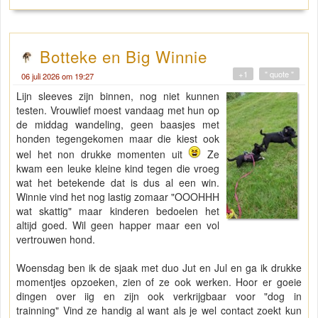
Botteke en Big Winnie
+1
" quote "
06 juli 2026 om 19:27
Lijn sleeves zijn binnen, nog niet kunnen
testen. Vrouwlief moest vandaag met hun op
de middag wandeling, geen baasjes met
honden tegengekomen maar die kiest ook
wel het non drukke momenten uit
Ze
kwam een leuke kleine kind tegen die vroeg
wat het betekende dat is dus al een win.
Winnie vind het nog lastig zomaar "OOOHHH
wat skattig" maar kinderen bedoelen het
altijd goed. Wil geen happer maar een vol
vertrouwen hond.
Woensdag ben ik de sjaak met duo Jut en Jul en ga ik drukke
momentjes opzoeken, zien of ze ook werken. Hoor er goeie
dingen over iig en zijn ook verkrijgbaar voor "dog in
trainning" Vind ze handig al want als je wel contact zoekt kun