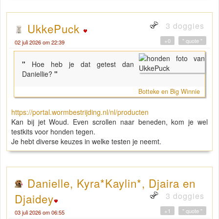
3 doggies
UkkePuck
+0
" quote "
02 juli 2026 om 22:39
"
Hoe heb je dat getest dan
Daniellie?
"
Botteke en Big Winnie
https://portal.wormbestrijding.nl/nl/producten
Kan bij jet Woud. Even scrollen naar beneden, kom je wel
testkits voor honden tegen.
Je hebt diverse keuzes in welke testen je neemt.
Danielle, Kyra*Kaylin*, Djaira en
3 doggies
Djaidey
+1
" quote "
03 juli 2026 om 06:55