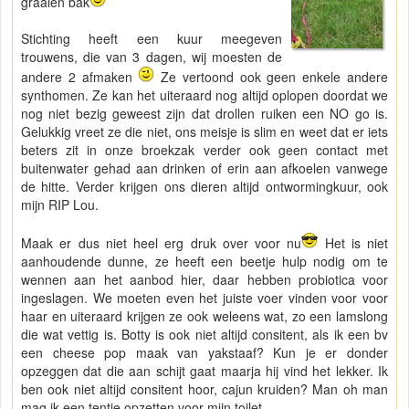
graaien bak
Stichting heeft een kuur meegeven
trouwens, die van 3 dagen, wij moesten de
andere 2 afmaken
Ze vertoond ook geen enkele andere
synthomen. Ze kan het uiteraard nog altijd oplopen doordat we
nog niet bezig geweest zijn dat drollen ruiken een NO go is.
Gelukkig vreet ze die niet, ons meisje is slim en weet dat er iets
beters zit in onze broekzak verder ook geen contact met
buitenwater gehad aan drinken of erin aan afkoelen vanwege
de hitte. Verder krijgen ons dieren altijd ontwormingkuur, ook
mijn RIP Lou.
Maak er dus niet heel erg druk over voor nu
Het is niet
aanhoudende dunne, ze heeft een beetje hulp nodig om te
wennen aan het aanbod hier, daar hebben probiotica voor
ingeslagen. We moeten even het juiste voer vinden voor voor
haar en uiteraard krijgen ze ook weleens wat, zo een lamslong
die wat vettig is. Botty is ook niet altijd consitent, als ik een bv
een cheese pop maak van yakstaaf? Kun je er donder
opzeggen dat die aan schijt gaat maarja hij vind het lekker. Ik
ben ook niet altijd consitent hoor, cajun kruiden? Man oh man
mag ik een tentje opzetten voor mijn toilet.