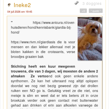
3 doggies
Ineke2
+0
" quote "
04 juli 2026 om 19:45
"
https://www.anicura.nl/over-
huisdieren/hond/kennisbank/giardia-bij-
hond/
https://www.rivm.nl/giardiasis die is voor
mensen en dan lekker allemaal met je
bloten kakken in die croissants, verse
broodjes graaien bak
Stichting heeft een kuur meegeven
trouwens, die van 3 dagen, wij moesten de andere 2
afmaken Ze vertoo
nd ook geen enkele andere
synthomen. Ze kan het uiteraard nog altijd oplopen
doordat we nog niet bezig geweest zijn dat drollen
ruiken een NO go is. Gelukkig vreet ze die niet, ons
meisje is slim en weet dat er iets beters zit in onze
broekzak verder ook geen contact met buitenwater
gehad aan drinken of erin aan afkoelen vanwege de