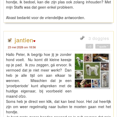
hondje, ik bedoel, kan die zijn plas ook zolang inhouden? Met
mijn Staffs was dat geen enkel probleem.
Alvast bedankt voor de vriendelijke antwoorden.
3 doggies
jantien
+0
" quote "
23 mei 2026 om 18:56
Hallo Peter, ik begrijp hoe jij je zonder
hond voelt. Nu komt dit kleine keesje
op je pad. Ik zou zeggen, gá ervoor. Ik
vermoed dat je niet meer werkt? Dan
heb je alle tijd om aan elkaar te
wennen. Misschien dat je een
'proefperiode' kunt afspreken met de
huidige eigenaar, bij voorbeeld een
maand ofzo.
Soms heb je direct een klik, dat kan best hoor. Het zal heerlijk
zijn om weer regelmatig naar buiten te moeten gaan met het
hondje.