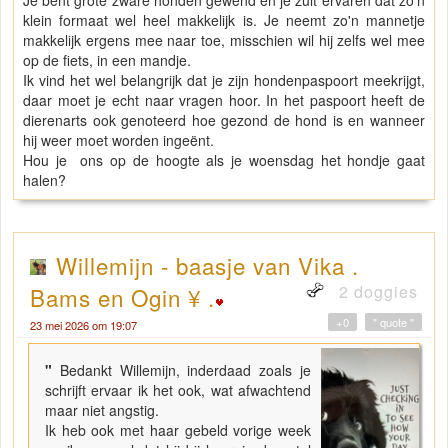
Je bent grote zware honden gewend en je zult ervaren dat zo'n
klein formaat wel heel makkelijk is. Je neemt zo'n mannetje
makkelijk ergens mee naar toe, misschien wil hij zelfs wel mee
op de fiets, in een mandje.
Ik vind het wel belangrijk dat je zijn hondenpaspoort meekrijgt,
daar moet je echt naar vragen hoor. In het paspoort heeft de
dierenarts ook genoteerd hoe gezond de hond is en wanneer
hij weer moet worden ingeënt.
Hou je ons op de hoogte als je woensdag het hondje gaat
halen?
Willemijn - baasje van Vika .
2 doggies
Bams en Ogin ¥ .
+0
" quote "
23 mei 2026 om 19:07
"
Bedankt Willemijn, inderdaad zoals je
schrijft ervaar ik het ook, wat afwachtend
maar niet angstig.
Ik heb ook met haar gebeld vorige week