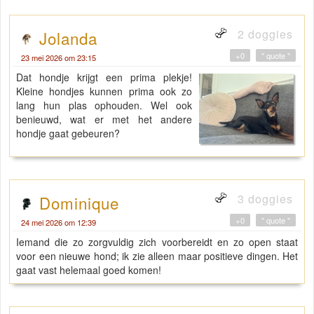
2 doggies
Jolanda
+0
" quote "
23 mei 2026 om 23:15
Dat hondje krijgt een prima plekje!
Kleine hondjes kunnen prima ook zo
lang hun plas ophouden. Wel ook
benieuwd, wat er met het andere
hondje gaat gebeuren?
3 doggies
Dominique
+0
" quote "
24 mei 2026 om 12:39
Iemand die zo zorgvuldig zich voorbereidt en zo open staat
voor een nieuwe hond; ik zie alleen maar positieve dingen. Het
gaat vast helemaal goed komen!