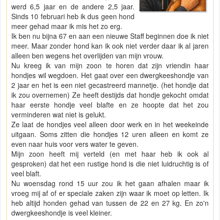
werd 6,5 jaar en de andere 2,5 jaar.
Sinds 10 februari heb ik dus geen hond
meer gehad maar ik mis het zo erg.
Ik ben nu bijna 67 en aan een nieuwe Staff beginnen doe ik niet
meer. Maar zonder hond kan ik ook niet verder daar ik al jaren
alleen ben wegens het overlijden van mijn vrouw.
Nu kreeg ik van mijn zoon te horen dat zijn vriendin haar
hondjes wil wegdoen. Het gaat over een dwergkeeshondje van
2 jaar en het is een niet gecastreerd mannetje. (het hondje dat
ik zou overnemen) Ze heeft destijds dat hondje gekocht omdat
haar eerste hondje veel blafte en ze hoopte dat het zou
verminderen wat niet is gelukt.
Ze laat de hondjes veel alleen door werk en in het weekeinde
uitgaan. Soms zitten die hondjes 12 uren alleen en komt ze
even naar huis voor vers water te geven.
Mijn zoon heeft mij verteld (en met haar heb ik ook al
gesproken) dat het een rustige hond is die niet luidruchtig is of
veel blaft.
Nu woensdag rond 15 uur zou ik het gaan afhalen maar ik
vroeg mij af of er speciale zaken zijn waar ik moet op letten. Ik
heb altijd honden gehad van tussen de 22 en 27 kg. En zo'n
dwergkeeshondje is veel kleiner.