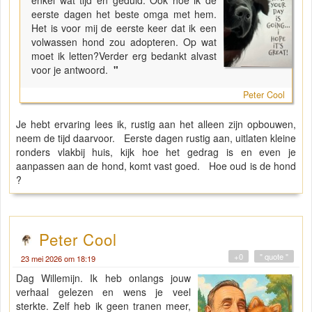
enkel wat tijd en geduld. Ook hoe ik de
eerste dagen het beste omga met hem.
Het is voor mij de eerste keer dat ik een
volwassen hond zou adopteren. Op wat
moet ik letten?Verder erg bedankt alvast
voor je antwoord.
"
Peter Cool
Je hebt ervaring lees ik, rustig aan het alleen zijn opbouwen,
neem de tijd daarvoor. Eerste dagen rustig aan, uitlaten kleine
ronders vlakbij huis, kijk hoe het gedrag is en even je
aanpassen aan de hond, komt vast goed. Hoe oud is de hond
?
Peter Cool
+0
" quote "
23 mei 2026 om 18:19
Dag Willemijn. Ik heb onlangs jouw
verhaal gelezen en wens je veel
sterkte. Zelf heb ik geen tranen meer,