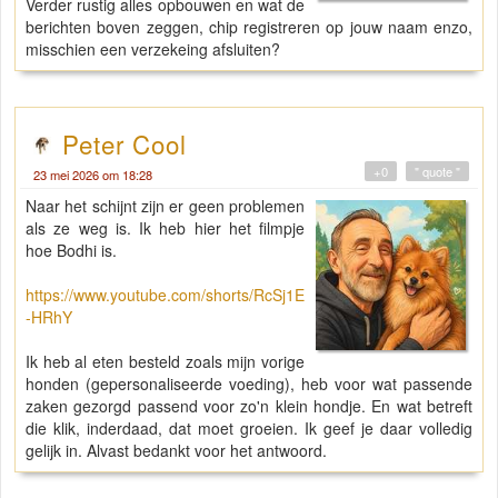
Verder rustig alles opbouwen en wat de
berichten boven zeggen, chip registreren op jouw naam enzo,
misschien een verzekeing afsluiten?
Peter Cool
+0
" quote "
23 mei 2026 om 18:28
Naar het schijnt zijn er geen problemen
als ze weg is. Ik heb hier het filmpje
hoe Bodhi is.
https://www.youtube.com/shorts/RcSj1E
-HRhY
Ik heb al eten besteld zoals mijn vorige
honden (gepersonaliseerde voeding), heb voor wat passende
zaken gezorgd passend voor zo'n klein hondje. En wat betreft
die klik, inderdaad, dat moet groeien. Ik geef je daar volledig
gelijk in. Alvast bedankt voor het antwoord.