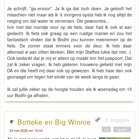
Je schrijft: "ga ervoor". Ja ik ga dat toch doen. Je gelooft het
misschien niet maar als ik 's morgens opsta heb ik nog altijd de
neiging om dat water te verversen. Die gewoontes...
Ivm met dat mandje voor op de fiets, daar had ik ook al aan
gedacht. Ik fiets ook graag op een rustige manier en zou het
fantastisch vinden dat ik Bodhi zou kunnen meenemen op de
fiets. De zomer staat immers voor de deur. Ik heb daar
allemaal al aan zitten denken. Met mijn Staffies lukte dat niet. :)
Ook bedankt dat je mij er attent op maakt ivm het paspoort. Dat
zal ik zeker vragen. Ik heb gisteren trouwens gebeld met mijn
DA en die heeft mij daar ook op gewezen. Ik heb haar dan ook
gevraagd om tegen het einde van de week langs te gaan.
Ik zal jullie zeker op de hoogte houden als ik woensdag om 15
uur Bodhi ga afhalen.
2 doggies
Botteke en Big Winnie
+0
" quote "
23 mei 2026 om 19:44