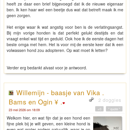
heeft ze daar een brief bijgevoegd dat ik de nieuwe eigenaar
ben. Ik ken haar wel een beetje dus wat dat betreft maak ik me
geen zorgen.
Het enige waar ik wat angstig voor ben is de verlatingsangst.
Bij mijn vorige honden is dat perfekt gelukt destijds en dat
vraagt enkel wat tijd en geduld. Ook hoe ik de eerste dagen het
beste omga met hem. Het is voor mij de eerste keer dat ik een
volwassen hond zou adopteren. Op wat moet ik letten?
Verder erg bedankt alvast voor je antwoord.
Willemijn - baasje van Vika .
2 doggies
Bams en Ogin ¥ .
+0
" quote "
23 mei 2026 om 18:09
Welkom hier, en wat fijn dat je een hond een
fijne plek bij je wilt geven, een kleine hond is
even wat groter anders natuurlijk..waar je op