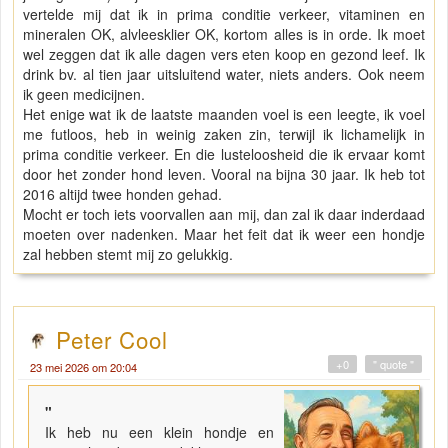
vertelde mij dat ik in prima conditie verkeer, vitaminen en
mineralen OK, alvleesklier OK, kortom alles is in orde. Ik moet
wel zeggen dat ik alle dagen vers eten koop en gezond leef. Ik
drink bv. al tien jaar uitsluitend water, niets anders. Ook neem
ik geen medicijnen.
Het enige wat ik de laatste maanden voel is een leegte, ik voel
me futloos, heb in weinig zaken zin, terwijl ik lichamelijk in
prima conditie verkeer. En die lusteloosheid die ik ervaar komt
door het zonder hond leven. Vooral na bijna 30 jaar. Ik heb tot
2016 altijd twee honden gehad.
Mocht er toch iets voorvallen aan mij, dan zal ik daar inderdaad
moeten over nadenken. Maar het feit dat ik weer een hondje
zal hebben stemt mij zo gelukkig.
Peter Cool
+0
" quote "
23 mei 2026 om 20:04
"
Ik heb nu een klein hondje en