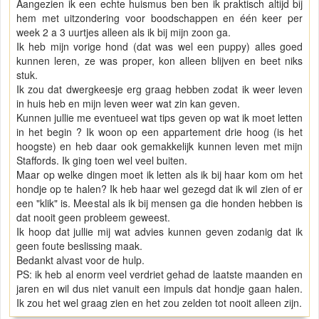
Aangezien ik een echte huismus ben ben ik praktisch altijd bij
hem met uitzondering voor boodschappen en één keer per
week 2 a 3 uurtjes alleen als ik bij mijn zoon ga.
Ik heb mijn vorige hond (dat was wel een puppy) alles goed
kunnen leren, ze was proper, kon alleen blijven en beet niks
stuk.
Ik zou dat dwergkeesje erg graag hebben zodat ik weer leven
in huis heb en mijn leven weer wat zin kan geven.
Kunnen jullie me eventueel wat tips geven op wat ik moet letten
in het begin ? Ik woon op een appartement drie hoog (is het
hoogste) en heb daar ook gemakkelijk kunnen leven met mijn
Staffords. Ik ging toen wel veel buiten.
Maar op welke dingen moet ik letten als ik bij haar kom om het
hondje op te halen? Ik heb haar wel gezegd dat ik wil zien of er
een "klik" is. Meestal als ik bij mensen ga die honden hebben is
dat nooit geen probleem geweest.
Ik hoop dat jullie mij wat advies kunnen geven zodanig dat ik
geen foute beslissing maak.
Bedankt alvast voor de hulp.
PS: ik heb al enorm veel verdriet gehad de laatste maanden en
jaren en wil dus niet vanuit een impuls dat hondje gaan halen.
Ik zou het wel graag zien en het zou zelden tot nooit alleen zijn.