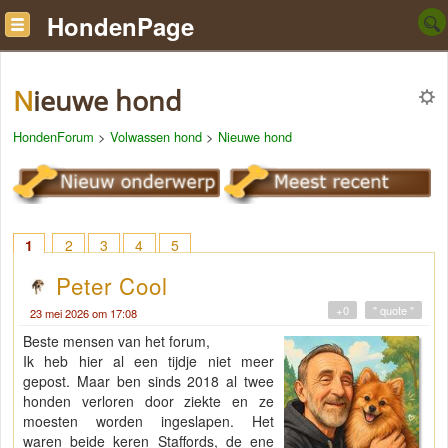
HondenPage
Nieuwe hond
HondenForum
>
Volwassen hond
>
Nieuwe hond
1
2
3
4
5
Peter Cool
+0
" quote "
23 mei 2026 om 17:08
Beste mensen van het forum,
Ik heb hier al een tijdje niet meer
gepost. Maar ben sinds 2018 al twee
honden verloren door ziekte en ze
moesten worden ingeslapen. Het
waren beide keren Staffords, de ene