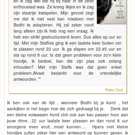
en ik zag wel dat hij bij haar in de zetel
enthousiast was. Ze kreeg likjes en ik zag
zijn staartje kwispelen. Mijn gevoel zegt
me dat ik niet veel kan misdoen met
Bodhi te adopteren. Hij zal zeker nooit
lang alleen zijn.Ik heb nog een vraag. Ik
heb een strikt gestructureerd leven. Dus alles op uur en
tijd. Met mijn Staffies ging ik een laatste keer buiten om
te plassen rond 22 uur. Ik ga slapen om 22.45 uur en
sta op rond 8 uur. Is dat geen probleem voor zo'n klein
hondje, ik bedoel, kan die zijn plas ook zolang
inhouden? Met mijn Staffs was dat geen enkel
probleem.Alvast bedankt voor de vriendelijke
antwoorden.
"
Peter Cool
Ik ben ook van de tijd… wanneer Bodhi bij je komt , het
aankijken in het begin hoe die zich gedraagt bij je, Denk dat
een kleine volwassen hond zich ook aan kan passen hoor aan
jouw ritme…22 uur laatste keer plassen en dan rond 8 uur
smorgens even eruit…moet kunnen…. Hpers met kleine
hondjes zullen zeker hier een antwoord op kunnen geven, ik