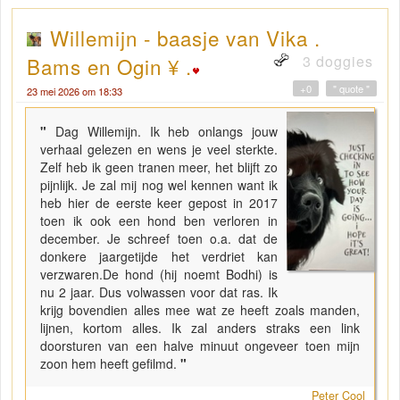
Willemijn - baasje van Vika .
3 doggies
Bams en Ogin ¥ .
+0
" quote "
23 mei 2026 om 18:33
"
Dag Willemijn. Ik heb onlangs jouw
verhaal gelezen en wens je veel sterkte.
Zelf heb ik geen tranen meer, het blijft zo
pijnlijk. Je zal mij nog wel kennen want ik
heb hier de eerste keer gepost in 2017
toen ik ook een hond ben verloren in
december. Je schreef toen o.a. dat de
donkere jaargetijde het verdriet kan
verzwaren.De hond (hij noemt Bodhi) is
nu 2 jaar. Dus volwassen voor dat ras. Ik
krijg bovendien alles mee wat ze heeft zoals manden,
lijnen, kortom alles. Ik zal anders straks een link
doorsturen van een halve minuut ongeveer toen mijn
zoon hem heeft gefilmd.
"
Peter Cool