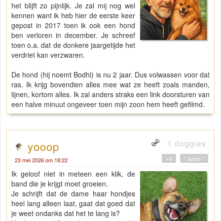
het blijft zo pijnlijk. Je zal mij nog wel
kennen want ik heb hier de eerste keer
gepost in 2017 toen ik ook een hond
ben verloren in december. Je schreef
toen o.a. dat de donkere jaargetijde het
verdriet kan verzwaren.
De hond (hij noemt Bodhi) is nu 2 jaar. Dus volwassen voor dat
ras. Ik krijg bovendien alles mee wat ze heeft zoals manden,
lijnen, kortom alles. Ik zal anders straks een link doorsturen van
een halve minuut ongeveer toen mijn zoon hem heeft gefilmd.
1 doggies
yooop
+0
" quote "
23 mei 2026 om 18:22
Ik geloof niet in meteen een klik, de
band die je krijgt moet groeien.
Je schrijft dat de dame haar hondjes
heel lang alleen laat, gaat dat goed dat
je weet ondanks dat het te lang is?