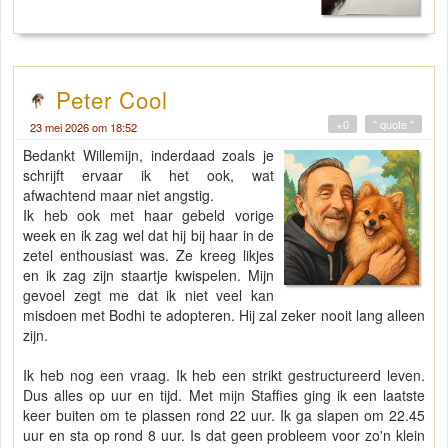
Peter Cool
+0
" quote "
23 mei 2026 om 18:52
Bedankt Willemijn, inderdaad zoals je
schrijft ervaar ik het ook, wat
afwachtend maar niet angstig.
Ik heb ook met haar gebeld vorige
week en ik zag wel dat hij bij haar in de
zetel enthousiast was. Ze kreeg likjes
en ik zag zijn staartje kwispelen. Mijn
gevoel zegt me dat ik niet veel kan
misdoen met Bodhi te adopteren. Hij zal zeker nooit lang alleen
zijn.
Ik heb nog een vraag. Ik heb een strikt gestructureerd leven.
Dus alles op uur en tijd. Met mijn Staffies ging ik een laatste
keer buiten om te plassen rond 22 uur. Ik ga slapen om 22.45
uur en sta op rond 8 uur. Is dat geen probleem voor zo'n klein