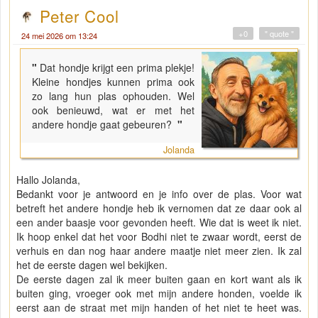
Peter Cool
+0
" quote "
24 mei 2026 om 13:24
"
Dat hondje krijgt een prima plekje!
Kleine hondjes kunnen prima ook
zo lang hun plas ophouden. Wel
ook benieuwd, wat er met het
andere hondje gaat gebeuren?
"
Jolanda
Hallo Jolanda,
Bedankt voor je antwoord en je info over de plas. Voor wat
betreft het andere hondje heb ik vernomen dat ze daar ook al
een ander baasje voor gevonden heeft. Wie dat is weet ik niet.
Ik hoop enkel dat het voor Bodhi niet te zwaar wordt, eerst de
verhuis en dan nog haar andere maatje niet meer zien. Ik zal
het de eerste dagen wel bekijken.
De eerste dagen zal ik meer buiten gaan en kort want als ik
buiten ging, vroeger ook met mijn andere honden, voelde ik
eerst aan de straat met mijn handen of het niet te heet was.