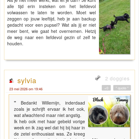
Als je niet meer werkt, wat let je dan? Je kunt
alle tijd erin insteken om het liefdevol
volwassen te laten te worden. Moet wel
zeggen op jouw leeftijd, heb je aan backup
gedacht voor een pupsel? Wat als jij er niet
meer bent, wie gaat het overnemen. Hetzij
de weg naar een liefdevol gezin of zelf te
houden.
2 doggies
sylvia
+0
" quote "
23 mei 2026 om 19:46
"
Bedankt Willemijn, inderdaad
zoals je schrijft ervaar ik het ook,
wat afwachtend maar niet angstig.
Ik heb ook met haar gebeld vorige
week en ik zag wel dat hij bij haar in
de zetel enthousiast was. Ze kreeg