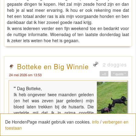
gepaste dingen te kopen. Het zal mijn zesde hond zijn en dan
heb je al wat meer ervaring. Ik hou er ook rekening mee dat
het een totaal ander ras is als mijn voorgaande honden en ben
dankbaar dat ik hier zoveel goede raad krijg.
Ik wens iedereen verder een fijn weekend toe en bedankt voor
de nuttige informatie. Woensdag of ten laatste donderdag laat
ik zeker iets weten hoe het is gegaan.
2 doggies
Botteke en Big Winnie
+0
" quote "
24 mei 2026 om 13:53
"
Dag Botteke,
Ik heb ongeveer twee maanden geleden
(en het was zeven jaar geleden) mijn
bloed laten trekken bij de huisarts. Die
vertelde mij dat ik in prima conditie
verkeer, vitaminen en mineralen OK,
De HondenPage maakt gebruik van cookies.
info
/
verbergen en
alvleesklier OK, kortom alles is in orde. Ik
toestaan
moet wel zeggen dat ik alle dagen vers