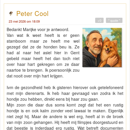
Peter Cool
+0
" quote "
23 mei 2026 om 18:09
Bedankt Marijke voor je antwoord.
Van wat ik weet heeft is er geen
stamboom maar ze heeft me wel
gezegd dat ze de honden beu is. Ze
had al naar het asiel hier in Gent
gebeld maar heeft het dan toch niet
over haar hart gekregen om ze daar
naartoe te brengen. Ik poersoonlijk zou
dat nooit over mijn hart krijgen.
Ivm de gezondheid heb ik gisteren hierover ook getelefoneerd
met mijn dierenarts. Ik heb haar gevraagd van zodra ik het
hondje zou hebben, direkt eens bij haar zou gaan.
Mijn zoon die daar dus soms komt zegt dat het een rustig
hondje is en ook kalm zonder veel lawaai te maken. Eigenlijk
niet zegt hij. Maar de andere is wel erg, heeft al in de broek
van mijn zoon gehangen. Hij heeft mij filmpjes doorgestuurd en
dat beestje is inderdaad erg rustig. Wat betreft documenten