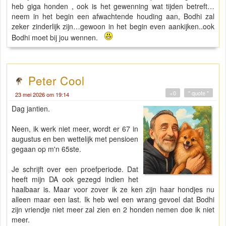
heb giga honden , ook is het gewenning wat tijden betreft…
neem in het begin een afwachtende houding aan, Bodhi zal
zeker zinderlijk zijn…gewoon in het begin even aankijken..ook
Bodhi moet bij jou wennen.
Peter Cool
+0
" quote "
23 mei 2026 om 19:14
Dag jantien.
Neen, ik werk niet meer, wordt er 67 in
augustus en ben wettelijk met pensioen
gegaan op m'n 65ste.
Je schrijft over een proefperiode. Dat
heeft mijn DA ook gezegd indien het
haalbaar is. Maar voor zover ik ze ken zijn haar hondjes nu
alleen maar een last. Ik heb wel een wrang gevoel dat Bodhi
zijn vriendje niet meer zal zien en 2 honden nemen doe ik niet
meer.