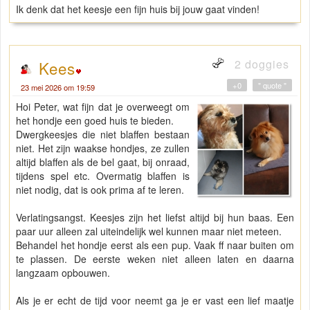
Ik denk dat het keesje een fijn huis bij jouw gaat vinden!
2 doggies
Kees
+0
" quote "
23 mei 2026 om 19:59
Hoi Peter, wat fijn dat je overweegt om
het hondje een goed huis te bieden.
Dwergkeesjes die niet blaffen bestaan
niet. Het zijn waakse hondjes, ze zullen
altijd blaffen als de bel gaat, bij onraad,
tijdens spel etc. Overmatig blaffen is
niet nodig, dat is ook prima af te leren.
Verlatingsangst. Keesjes zijn het liefst altijd bij hun baas. Een
paar uur alleen zal uiteindelijk wel kunnen maar niet meteen.
Behandel het hondje eerst als een pup. Vaak ff naar buiten om
te plassen. De eerste weken niet alleen laten en daarna
langzaam opbouwen.
Als je er echt de tijd voor neemt ga je er vast een lief maatje