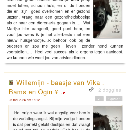
moet letten, schoon huis, en of de honden
die er zijn goed overkomen en er gezond
uitzien, vraag naar een gezondheidsboekje
als er naar een dierenarts gegaan is…. Wat
Marijke hier aangeeft, goed punt hoor, en
voor jou wens ik je het allerbeste met een
nieuw huisgenootje…ik behoor ook bij de
ouderen en zou me geen leven zonder hond kunnen
voorstellen…. Heel veel succes, als je ergens tegen aanloopt,
we kunnen wie weet jou van advies dienen.
Willemijn - baasje van Vika .
2 doggies
Bams en Ogin ¥ .
+0
" quote "
23 mei 2026 om 18:12
Het enige waar ik wat angstig voor ben is
de verlatingsangst. Bij mijn vorige honden
is dat perfekt gelukt destijds en dat vraagt