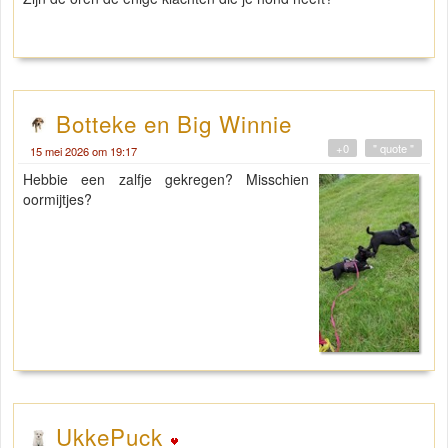
Botteke en Big Winnie
+0
" quote "
15 mei 2026 om 19:17
Hebbie een zalfje gekregen? Misschien
oormijtjes?
UkkePuck