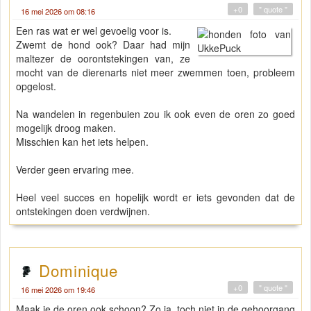
+0
" quote "
16 mei 2026 om 08:16
Een ras wat er wel gevoelig voor is.
Zwemt de hond ook? Daar had mijn
maltezer de oorontstekingen van, ze
mocht van de dierenarts niet meer zwemmen toen, probleem
opgelost.
Na wandelen in regenbuien zou ik ook even de oren zo goed
mogelijk droog maken.
Misschien kan het iets helpen.
Verder geen ervaring mee.
Heel veel succes en hopelijk wordt er iets gevonden dat de
ontstekingen doen verdwijnen.
Dominique
+0
" quote "
16 mei 2026 om 19:46
Maak je de oren ook schoon? Zo ja, toch niet in de gehoorgang