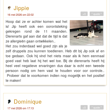
Jippie
+0
" quote "
16 mei 2026 om 22:02
Hoop dat ze er achter komen wat het
is! Jip heeft ook een oorontsteking
gekregen rond de 11 maanden.
Dierenarts gaf aan dat dat de tijd is dat
ze allergieën gaan ontwikkelen..
Het zou inderdaad wel goed zijn als je
zelf druppels zou kunnen toedienen. Heb dit bij Jip ook af en
toe gedaan. Ook hij vind het niets maar als ik hem eenmaal
goed vast heb laat hij het wel toe. Bij de dierenarts heeft hij
heel veel negatieve ervaringen dus daar is echt een tweede
persoon nodig om hem vast te houden voor oor controle..
Probeer dat te voorkomen indien nog mogelijk en het positief
te maken!
Dominique
+0
" quote "
17 mei 2026 om 17:13