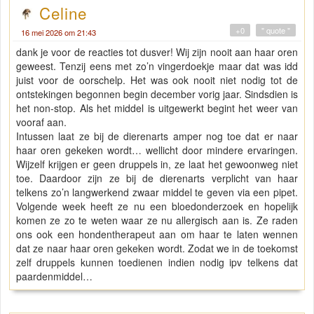
Celine
+0
" quote "
16 mei 2026 om 21:43
dank je voor de reacties tot dusver! Wij zijn nooit aan haar oren
geweest. Tenzij eens met zo’n vingerdoekje maar dat was idd
juist voor de oorschelp. Het was ook nooit niet nodig tot de
ontstekingen begonnen begin december vorig jaar. Sindsdien is
het non-stop. Als het middel is uitgewerkt begint het weer van
vooraf aan.
Intussen laat ze bij de dierenarts amper nog toe dat er naar
haar oren gekeken wordt… wellicht door mindere ervaringen.
Wijzelf krijgen er geen druppels in, ze laat het gewoonweg niet
toe. Daardoor zijn ze bij de dierenarts verplicht van haar
telkens zo’n langwerkend zwaar middel te geven via een pipet.
Volgende week heeft ze nu een bloedonderzoek en hopelijk
komen ze zo te weten waar ze nu allergisch aan is. Ze raden
ons ook een hondentherapeut aan om haar te laten wennen
dat ze naar haar oren gekeken wordt. Zodat we in de toekomst
zelf druppels kunnen toedienen indien nodig ipv telkens dat
paardenmiddel…