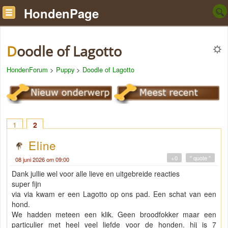
HondenPage
Doodle of Lagotto
HondenForum
>
Puppy
>
Doodle of Lagotto
1
2
Eline
+0
" quote "
08 juni 2026 om 09:00
Dank jullie wel voor alle lieve en uitgebreide reacties
super fijn
via via kwam er een Lagotto op ons pad. Een schat van een
hond.
We hadden meteen een klik. Geen broodfokker maar een
particulier met heel veel liefde voor de honden. hij is 7