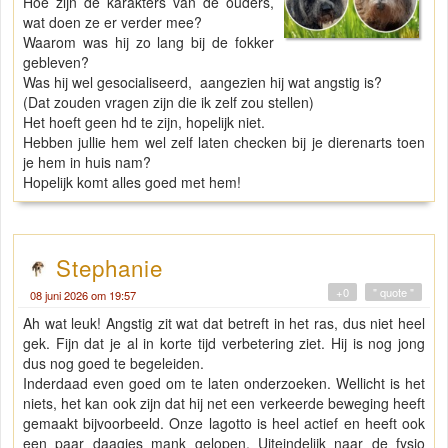
Hoe zijn de karakters van de ouders,
wat doen ze er verder mee?
Waarom was hij zo lang bij de fokker
gebleven?
Was hij wel gesocialiseerd, aangezien hij wat angstig is?
(Dat zouden vragen zijn die ik zelf zou stellen)
Het hoeft geen hd te zijn, hopelijk niet.
Hebben jullie hem wel zelf laten checken bij je dierenarts toen
je hem in huis nam?
Hopelijk komt alles goed met hem!
Stephanie
+0
" quote "
08 juni 2026 om 19:57
Ah wat leuk! Angstig zit wat dat betreft in het ras, dus niet heel
gek. Fijn dat je al in korte tijd verbetering ziet. Hij is nog jong
dus nog goed te begeleiden.
Inderdaad even goed om te laten onderzoeken. Wellicht is het
niets, het kan ook zijn dat hij net een verkeerde beweging heeft
gemaakt bijvoorbeeld. Onze lagotto is heel actief en heeft ook
een paar daagjes mank gelopen. Uiteindelijk naar de fysio