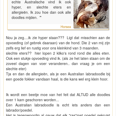
echte Australische vind ik ook
hyper, en slechte eters en
allergieën. Ik zou hoe dan ook alle
doodles mijden.
"
Horsea
Nou ja zeg....ik zie hyper staan??? Ligt dat misschien aan de
opvoeding (of gebrek daaraan) van de hond. Die 2 van mij zijn
zelfs erg lief en rustig voor ons kleinkind van 3 maanden.
slechte eters?? hier lopen 2 kliko's rond rond die alles eten.
Ook een stukje opvoeding vind ik. (als ze het laten staan om de
zoveel dagen van voer veranderen.. dan vraag je om een
slechte eter)
Tja en dan de allergieën, als je een Australian labradoodle bij
een goede fokker vandaan haal, is die kans wel erg klein hoor.
Ik wordt een beetje moe van het feit dat ALTIJD alle doodles
over 1 kam geschoren worden...
Een Australian labradoodle is echt iets anders dan een
labrador/poedel.
Het is tegenwoordig al gauw dat elk "ras"met poedel gekruist