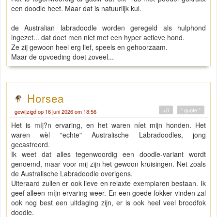
een doodle heet. Maar dat is natuurlijk kul.
de Australian labradoodle worden geregeld als hulphond
ingezet... dat doet men niet met een hyper actieve hond.
Ze zij gewoon heel erg lief, speels en gehoorzaam.
Maar de opvoeding doet zoveel...
Horsea
+0
" quote "
gewijzigd op 16 juni 2026 om 18:56
Het is míj?n ervaring, en het waren níet mijn honden. Het
waren wèl "echte" Australische Labradoodles, jong
gecastreerd.
Ik weet dat alles tegenwoordig een doodle-variant wordt
genoemd, maar voor mij zijn het gewoon kruisingen. Net zoals
de Australische Labradoodle overigens.
Uiteraard zullen er ook lieve en relaxte exemplaren bestaan. Ik
geef alleen míjn ervaring weer. En een goede fokker vinden zal
ook nog best een uitdaging zijn, er is ook heel veel broodfok
doodle.