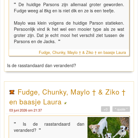
"
De huidige Parsons zijn allemaal groter geworden.
Fudge weeg al 8kg en is niet dik en ze is een teefje.
Maylo was klein volgens de huidige Parson statieken.
Persoonlijk vind ik het wel een mooier type als ze wat
groter zijn. Dat je echt mooi het verschil ziet tussen de
Parsons en de Jacks.
"
Fudge, Chunky, Maylo † & Ziko † en baasje Laura
Is de rasstandaard dan veranderd?
Fudge, Chunky, Maylo † & Ziko †
en baasje Laura
+0
" quote "
03 juni 2026 om 21:37
"
Is de rasstandaard dan
veranderd?
"