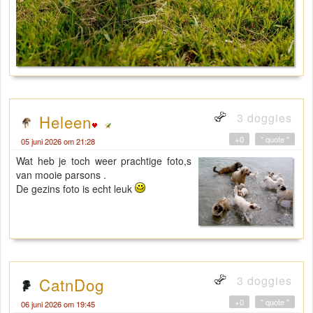
3 doggies
Heleen
+0
" quote "
05 juni 2026 om 21:28
Wat heb je toch weer prachtige foto,s
van mooie parsons .
De gezins foto is echt leuk
3 doggies
CatnDog
+0
" quote "
06 juni 2026 om 19:45