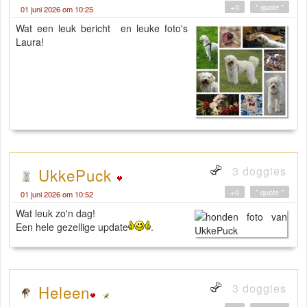
+0
" quote "
01 juni 2026 om 10:25
Wat een leuk bericht en leuke foto's
Laura!
3 doggies
UkkePuck
+0
" quote "
01 juni 2026 om 10:52
Wat leuk zo'n dag!
Een hele gezellige update
.
3 doggies
Heleen