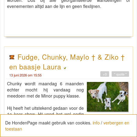
evenementen altijd aan de lijn en geen flexlijnen.
Fudge, Chunky, Maylo † & Ziko †
en baasje Laura
+0
" quote "
13 juni 2026 om 15:55
Chunky wordt maandag 6 maanden
echter mocht hij vandaag nog
meedoen met de Minor puppy klasse.
Hij heeft het uitstekend gedaan voor de
1e keer show. Hij vond het wel nodig
om zich te laten horen want ja die andere honden blaffen toch
De HondenPage maakt gebruik van cookies.
info
/
verbergen en
ook?
toestaan