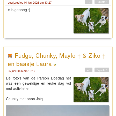
+0
" quote "
gewijzigd op 04 juni 2026 om 13:27
1x is genoeg :)
Fudge, Chunky, Maylo † & Ziko †
en baasje Laura
+0
" quote "
05 juni 2026 om 10:17
De foto's van de Parson Doedag het
was een geweldige en leuke dag vol
met activiteiten
Chunky met papa Jaiq