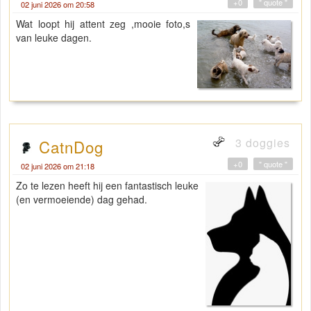
+0
" quote "
02 juni 2026 om 20:58
Wat loopt hij attent zeg ,mooie foto,s
van leuke dagen.
3 doggies
CatnDog
+0
" quote "
02 juni 2026 om 21:18
Zo te lezen heeft hij een fantastisch leuke
(en vermoeiende) dag gehad.