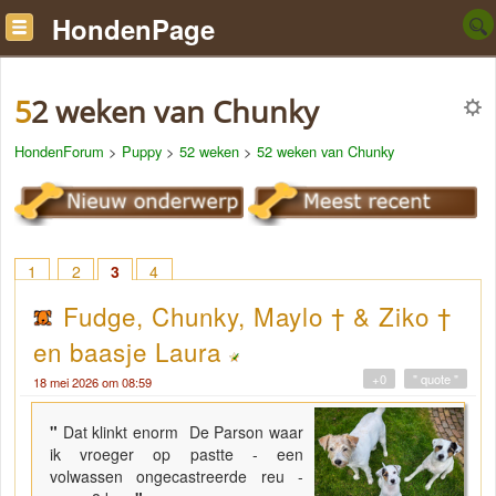
HondenPage
52 weken van Chunky
HondenForum
>
Puppy
>
52 weken
>
52 weken van Chunky
1
2
3
4
Fudge, Chunky, Maylo † & Ziko †
en baasje Laura
+0
" quote "
18 mei 2026 om 08:59
"
Dat klinkt enorm De Parson waar
ik vroeger op pastte - een
volwassen ongecastreerde reu -