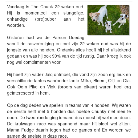
Vandaag is The Chunk 22 weken oud.
Hij is momenteel een slungelige,
onhandige (pre)puber aan het
woorden.
Gisteren had we de Parson Doedag
vanuit de rasvereniging en met zijn 22 weken oud was hij de
jongste van alle honden. Ondanks alles heeft hij het uitstekend
gedaan en was hij ook 90% van de tijd rustig. Daar kreeg ik ook
nog wel complimenten voor.
Hij heeft zijn vader Jaiq ontmoet, die vond zijn zoon erg leuk en
verschillende tantes waaronder tante Milka, Bloem, Olijf en Ola.
Ook Oom Pike en Vlok (broers van elkaar) waren heel erg
geintereseerd in hem.
Op de dag deden we spellen in teams van 4 honden. Wij waren
de eerste helft met 5 honden dus hoefde Chunky niet mee te
doen. De twee ronde ging iemand dus moest hij wel mee doen.
De kruiwagen race was spannend maar hij bleef wel zitten.
Mama Fudge daarin tegen had de games on! En werden we
samen de snelste in deze race.