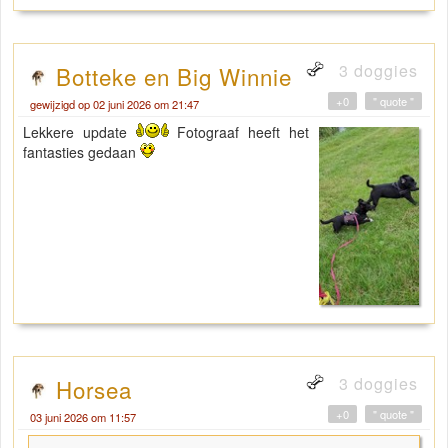
3 doggies
Botteke en Big Winnie
+0
" quote "
gewijzigd op 02 juni 2026 om 21:47
Lekkere update
Fotograaf heeft het
fantasties gedaan
3 doggies
Horsea
+0
" quote "
03 juni 2026 om 11:57