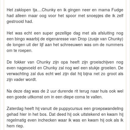
Het zaklopen tja....Chunky en ik gingen neer en mama Fudge
had alleen maar oog voor het spoor met snoepjes die ik zelf
gestrooid had.
Het was echt een super gezellige dag met als afsluiting nog
een bingo waarbij de eigenaresse van Drop (zusje van Chunky)
de longen uit der lijf aan het schreeuwen was om de nummers
om te roepen.
De fokker van Chunky zijn opa heeft zijn groeischijven nog
even nagevoeld en Chunky zal nog wel een stukje groeiien. De
verwachting zal dus echt wel zijn dat hij bijna net zo groot als
zijn vader wordt.
Na deze dag was de 2 uur durende rit terug naar huis ook wel
een goede uitkomst om in een diepe coma te vallen.
Zaterdag heeft hij vanuit de puppycursus een groepswandeling
gehad hier in het bos. Dat deed hij ook uitstekend en kwam hij
regelmatig even inchecken waar ik was en kwam hij ook als ik
hem riep.