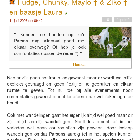
Fudge, Chunky, Maylo † & Ziko †
en baasje Laura
+0
" quote "
11 juni 2026 om 09:40
"
Kunnen de honden op zo'n
Parson dag allemaal goed met
elkaar overweg? Of heb je ook
confrontaties (tussen de reuen?)
"
Horsea
Nee er zijn geen confrontaties geweest maar er wordt wel altijd
expliciet gevraagd om geen flexlijnen te gebruiken en elkaar
ruimte te geven. Tot nu toe bij alle evenements nooit
confrontaties geweest omdat iedereen daar wel rekening mee
houdt.
Ook met wandelingen gaat het eigenlijk altijd wel goed maar dit
zijn altijd aan-lijn-wandelingen. Nooit los omdat er in het
verleden wel eens confrontaties zijn geweest door losloop
wandelingen omdat Parsons aardig fel in het spelen kunnen
worden. Dus bij alle georganiseerde wandelingen of