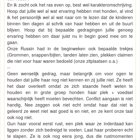
En ik zocht ook het ras even op, best wel karakteromschrijving.
Hoop dat jullie wel al wat ervaring hebben met honden, al vind
ik het persoonlijk wel al wat naar om te lezen dat de kinderen
binnen tien dagen al schrik van haar hebben en uit de buurt
blijven. Hoop dat bij bepaalde gedragingen jullie genoeg
ervaring hebben om daar juist nu in begin goed mee om te
gaan.
Onze Russin had in de beginweken ook bepaalde trekjes
(Grommen, snappen/bijten, tanden laten zien, plekken claimen
die niet voor haar waren bedoeld (onze zitplaatsen o.a.)
--
Geen wenselijk gedrag, maar belangrijk om voor ogen te
houden dat jullie haar nog niet kennen en zij jullie niet. Ze heeft
het daar overleeft omdat ze zich staande heeft weten te
houden en in grote groep honden haar plek + voedsel
waarschijnlijk heeft moeten bevechten. Conflict aangaan is niet
handig, Nee zeggen ook niet echt omdat haar dat niet is
geleerd ze weet niet wat goed is en niet, en ze kent onze taal
ook nog niet.
Gun haar vooral eerst rust, een plek waar ze inderdaad kan
liggen zonder zich bedreigd te voelen. Laat haar proberen echt
te slapen. Ze is ook nog eens jong, dus die rustmomenten