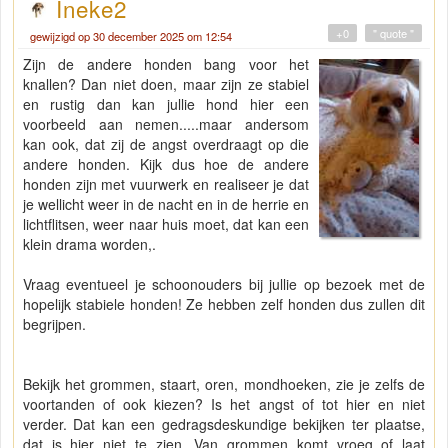
Ineke2
+0
" quote "
gewijzigd op 30 december 2025 om 12:54
Zijn de andere honden bang voor het
knallen? Dan niet doen, maar zijn ze stabiel
en rustig dan kan jullie hond hier een
voorbeeld aan nemen.....maar andersom
kan ook, dat zij de angst overdraagt op die
andere honden. Kijk dus hoe de andere
honden zijn met vuurwerk en realiseer je dat
je wellicht weer in de nacht en in de herrie en
lichtflitsen, weer naar huis moet, dat kan een
klein drama worden,.
Vraag eventueel je schoonouders bij jullie op bezoek met de
hopelijk stabiele honden! Ze hebben zelf honden dus zullen dit
begrijpen.
Bekijk het grommen, staart, oren, mondhoeken, zie je zelfs de
voortanden of ook kiezen? Is het angst of tot hier en niet
verder. Dat kan een gedragsdeskundige bekijken ter plaatse,
dat is hier niet te zien. Van grommen komt vroeg of laat