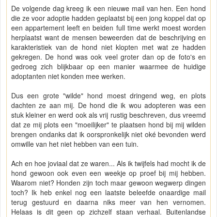
De volgende dag kreeg ik een nieuwe mail van hen. Een hond
die ze voor adoptie hadden geplaatst bij een jong koppel dat op
een appartement leeft en beiden full time werkt moest worden
herplaatst want de mensen beweerden dat de beschrijving en
karakteristiek van de hond niet klopten met wat ze hadden
gekregen. De hond was ook veel groter dan op de foto's en
gedroeg zich blijkbaar op een manier waarmee de huidige
adoptanten niet konden mee werken.
Dus een grote "wilde" hond moest dringend weg, en plots
dachten ze aan mij. De hond die ik wou adopteren was een
stuk kleiner en werd ook als vrij rustig beschreven, dus vreemd
dat ze mij plots een "moeilijker" te plaatsen hond bij mij wilden
brengen ondanks dat ik oorspronkelijk niet oké bevonden werd
omwille van het niet hebben van een tuin.
Ach en hoe joviaal dat ze waren... Als ik twijfels had mocht ik de
hond gewoon ook even een weekje op proef bij mij hebben.
Waarom niet? Honden zijn toch maar gewoon wegwerp dingen
toch? Ik heb enkel nog een laatste beleefde onaardige mail
terug gestuurd en daarna niks meer van hen vernomen.
Helaas is dit geen op zichzelf staan verhaal. Buitenlandse