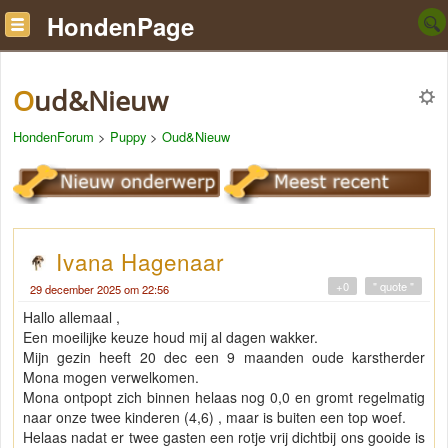
HondenPage
Oud&Nieuw
HondenForum
>
Puppy
>
Oud&Nieuw
Ivana Hagenaar
+0
" quote "
29 december 2025 om 22:56
Hallo allemaal ,
Een moeilijke keuze houd mij al dagen wakker.
Mijn gezin heeft 20 dec een 9 maanden oude karstherder
Mona mogen verwelkomen.
Mona ontpopt zich binnen helaas nog 0,0 en gromt regelmatig
naar onze twee kinderen (4,6) , maar is buiten een top woef.
Helaas nadat er twee gasten een rotje vrij dichtbij ons gooide is