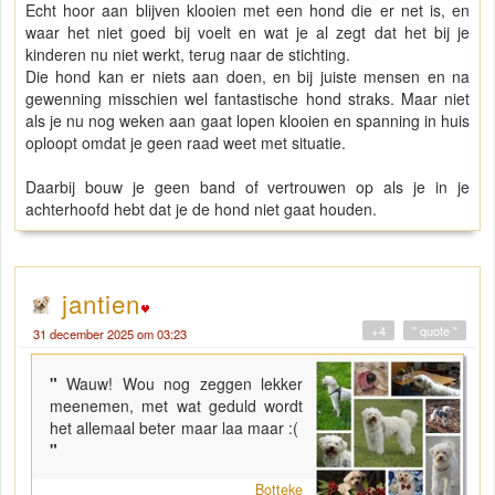
Echt hoor aan blijven klooien met een hond die er net is, en
waar het niet goed bij voelt en wat je al zegt dat het bij je
kinderen nu niet werkt, terug naar de stichting.
Die hond kan er niets aan doen, en bij juiste mensen en na
gewenning misschien wel fantastische hond straks. Maar niet
als je nu nog weken aan gaat lopen klooien en spanning in huis
oploopt omdat je geen raad weet met situatie.
Daarbij bouw je geen band of vertrouwen op als je in je
achterhoofd hebt dat je de hond niet gaat houden.
jantien
+4
" quote "
31 december 2025 om 03:23
"
Wauw! Wou nog zeggen lekker
meenemen, met wat geduld wordt
het allemaal beter maar laa maar :(
"
Botteke