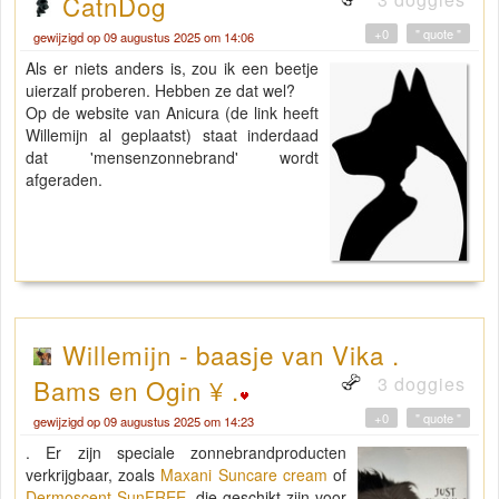
CatnDog
+0
" quote "
gewijzigd op 09 augustus 2025 om 14:06
Als er niets anders is, zou ik een beetje
uierzalf proberen. Hebben ze dat wel?
Op de website van Anicura (de link heeft
Willemijn al geplaatst) staat inderdaad
dat 'mensenzonnebrand' wordt
afgeraden.
Willemijn - baasje van Vika .
3 doggies
Bams en Ogin ¥ .
+0
" quote "
gewijzigd op 09 augustus 2025 om 14:23
. Er zijn speciale zonnebrandproducten
verkrijgbaar, zoals
Maxani Suncare cream
of
Dermoscent SunFREE
,
die geschikt zijn voor