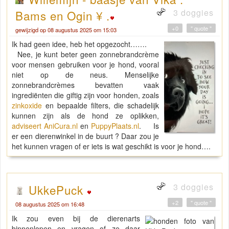
3 doggies
Bams en Ogin ¥ .
+0
" quote "
gewijzigd op 08 augustus 2025 om 15:03
Ik had geen idee, heb het opgezocht…….
Nee, je kunt beter geen zonnebrandcrème
voor mensen gebruiken voor je hond, vooral
niet op de neus. Menselijke
zonnebrandcrèmes bevatten vaak
ingrediënten die giftig zijn voor honden, zoals
zinkoxide
en bepaalde filters, die schadelijk
kunnen zijn als de hond ze oplikken,
adviseert AniCura.nl
en
PuppyPlaats.nl
.
Is
er een dierenwinkel in de buurt ? Daar zou je
het kunnen vragen of er iets is wat geschikt is voor je hond….
3 doggies
UkkePuck
+2
" quote "
08 augustus 2025 om 16:48
Ik zou even bij de dierenarts
binnenlopen en vragen of ze daar