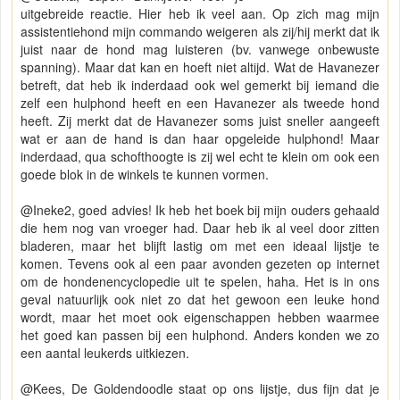
uitgebreide reactie. Hier heb ik veel aan. Op zich mag mijn
assistentiehond mijn commando weigeren als zij/hij merkt dat ik
juist naar de hond mag luisteren (bv. vanwege onbewuste
spanning). Maar dat kan en hoeft niet altijd. Wat de Havanezer
betreft, dat heb ik inderdaad ook wel gemerkt bij iemand die
zelf een hulphond heeft en een Havanezer als tweede hond
heeft. Zij merkt dat de Havanezer soms juist sneller aangeeft
wat er aan de hand is dan haar opgeleide hulphond! Maar
inderdaad, qua schofthoogte is zij wel echt te klein om ook een
goede blok in de winkels te kunnen vormen.
@Ineke2, goed advies! Ik heb het boek bij mijn ouders gehaald
die hem nog van vroeger had. Daar heb ik al veel door zitten
bladeren, maar het blijft lastig om met een ideaal lijstje te
komen. Tevens ook al een paar avonden gezeten op internet
om de hondenencyclopedie uit te spelen, haha. Het is in ons
geval natuurlijk ook niet zo dat het gewoon een leuke hond
wordt, maar het moet ook eigenschappen hebben waarmee
het goed kan passen bij een hulphond. Anders konden we zo
een aantal leukerds uitkiezen.
@Kees, De Goldendoodle staat op ons lijstje, dus fijn dat je