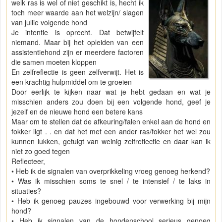
welk ras is wel of niet geschikt is, hecht ik
toch meer waarde aan het welzijn/ slagen
van jullie volgende hond
Je intentie is oprecht. Dat betwijfelt
niemand. Maar bij het opleiden van een
assistentiehond zijn er meerdere factoren
die samen moeten kloppen
En zelfreflectie is geen zelfverwijt. Het is
een krachtig hulpmiddel om te groeien
Door eerlijk te kijken naar wat je hebt gedaan en wat je
misschien anders zou doen bij een volgende hond, geef je
jezelf en de nieuwe hond een betere kans
Maar om te stellen dat de afkeuring/falen enkel aan de hond en
fokker ligt . . en dat het met een ander ras/fokker het wel zou
kunnen lukken, getuigt van weinig zelfreflectie en daar kan ik
niet zo goed tegen
Reflecteer,
• Heb ik de signalen van overprikkeling vroeg genoeg herkend?
• Was ik misschien soms te snel / te intensief / te laks in
situaties?
• Heb ik genoeg pauzes ingebouwd voor verwerking bij mijn
hond?
• Heb ik signalen van de hondenschool serieus genoeg