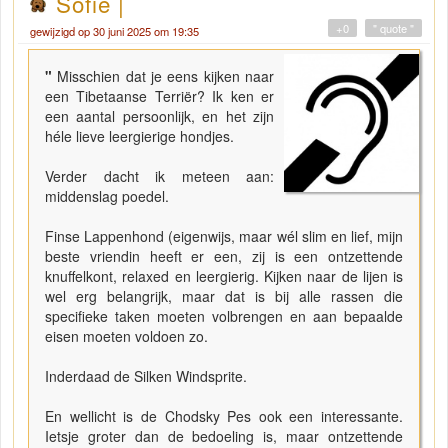
Sofie |
+0
" quote "
gewijzigd op 30 juni 2025 om 19:35
"
Misschien dat je eens kijken naar
een Tibetaanse Terriër? Ik ken er
een aantal persoonlijk, en het zijn
héle lieve leergierige hondjes.
Verder dacht ik meteen aan:
middenslag poedel.
Finse Lappenhond (eigenwijs, maar wél slim en lief, mijn
beste vriendin heeft er een, zij is een ontzettende
knuffelkont, relaxed en leergierig. Kijken naar de lijen is
wel erg belangrijk, maar dat is bij alle rassen die
specifieke taken moeten volbrengen en aan bepaalde
eisen moeten voldoen zo.
Inderdaad de Silken Windsprite.
En wellicht is de Chodsky Pes ook een interessante.
Ietsje groter dan de bedoeling is, maar ontzettende