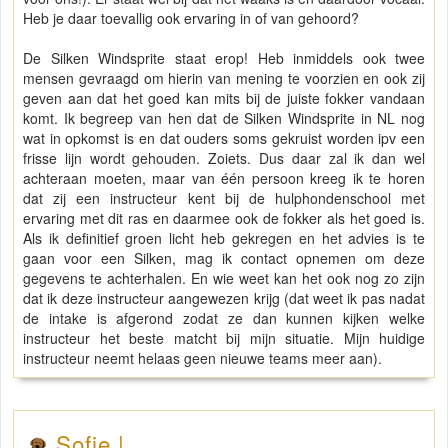
Heb je daar toevallig ook ervaring in of van gehoord?
De Silken Windsprite staat erop! Heb inmiddels ook twee
mensen gevraagd om hierin van mening te voorzien en ook zij
geven aan dat het goed kan mits bij de juiste fokker vandaan
komt. Ik begreep van hen dat de Silken Windsprite in NL nog
wat in opkomst is en dat ouders soms gekruist worden ipv een
frisse lijn wordt gehouden. Zoiets. Dus daar zal ik dan wel
achteraan moeten, maar van één persoon kreeg ik te horen
dat zij een instructeur kent bij de hulphondenschool met
ervaring met dit ras en daarmee ook de fokker als het goed is.
Als ik definitief groen licht heb gekregen en het advies is te
gaan voor een Silken, mag ik contact opnemen om deze
gegevens te achterhalen. En wie weet kan het ook nog zo zijn
dat ik deze instructeur aangewezen krijg (dat weet ik pas nadat
de intake is afgerond zodat ze dan kunnen kijken welke
instructeur het beste matcht bij mijn situatie. Mijn huidige
instructeur neemt helaas geen nieuwe teams meer aan).
Sofie |