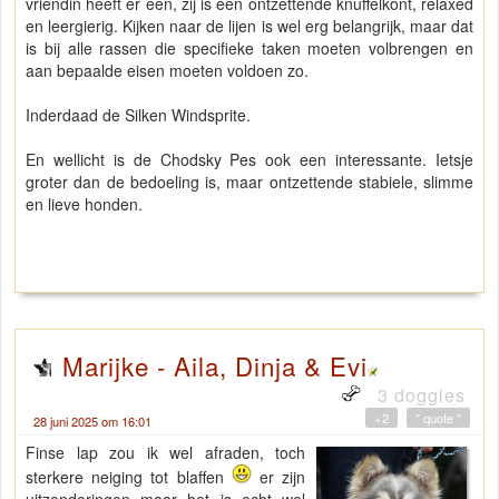
vriendin heeft er een, zij is een ontzettende knuffelkont, relaxed
en leergierig. Kijken naar de lijen is wel erg belangrijk, maar dat
is bij alle rassen die specifieke taken moeten volbrengen en
aan bepaalde eisen moeten voldoen zo.
Inderdaad de Silken Windsprite.
En wellicht is de Chodsky Pes ook een interessante. Ietsje
groter dan de bedoeling is, maar ontzettende stabiele, slimme
en lieve honden.
Marijke - Aila, Dinja & Evi
3 doggies
+2
" quote "
28 juni 2025 om 16:01
Finse lap zou ik wel afraden, toch
sterkere neiging tot blaffen
er zijn
uitzonderingen maar het is echt wel