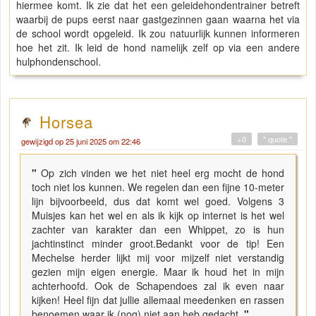
hiermee komt. Ik zie dat het een geleidehondentrainer betreft
waarbij de pups eerst naar gastgezinnen gaan waarna het via
de school wordt opgeleid. Ik zou natuurlijk kunnen informeren
hoe het zit. Ik leid de hond namelijk zelf op via een andere
hulphondenschool.
Horsea
+0
" quote "
gewijzigd op 25 juni 2025 om 22:46
"
Op zich vinden we het niet heel erg mocht de hond
toch niet los kunnen. We regelen dan een fijne 10-meter
lijn bijvoorbeeld, dus dat komt wel goed. Volgens 3
Muisjes kan het wel en als ik kijk op internet is het wel
zachter van karakter dan een Whippet, zo is hun
jachtinstinct minder groot.Bedankt voor de tip! Een
Mechelse herder lijkt mij voor mijzelf niet verstandig
gezien mijn eigen energie. Maar ik houd het in mijn
achterhoofd. Ook de Schapendoes zal ik even naar
kijken! Heel fijn dat jullie allemaal meedenken en rassen
benoemen waar ik (nog) niet aan heb gedacht.
"