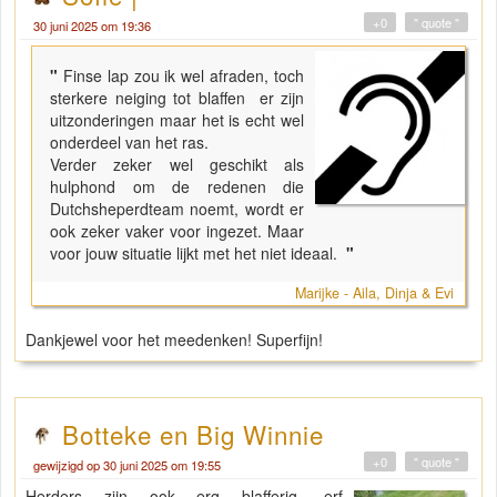
+0
" quote "
30 juni 2025 om 19:36
"
Finse lap zou ik wel afraden, toch
sterkere neiging tot blaffen er zijn
uitzonderingen maar het is echt wel
onderdeel van het ras.
Verder zeker wel geschikt als
hulphond om de redenen die
Dutchsheperdteam noemt, wordt er
ook zeker vaker voor ingezet. Maar
voor jouw situatie lijkt met het niet ideaal.
"
Marijke - Aila, Dinja & Evi
Dankjewel voor het meedenken! Superfijn!
Botteke en Big Winnie
+0
" quote "
gewijzigd op 30 juni 2025 om 19:55
Herders zijn ook erg blafferig, erf