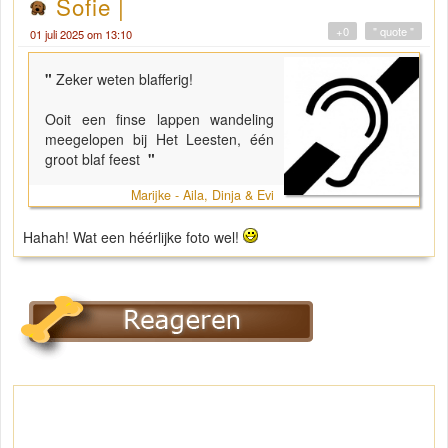
Sofie |
+0
" quote "
01 juli 2025 om 13:10
"
Zeker weten blafferig!
Ooit een finse lappen wandeling
meegelopen bij Het Leesten, één
groot blaf feest
"
Marijke - Aila, Dinja & Evi
Hahah! Wat een héérlijke foto wel!