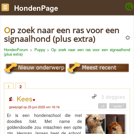
HondenPage
Op zoek naar een ras voor een
signaalhond (plus extra)
HondenForum
>
Puppy
>
Op zoek naar een ras voor een signaalhond
(plus extra)
1
2
3 doggies
Kees
+0
" quote "
gewijzigd op 25 juni 2025 om 16:16
Er is een hondenschool die met
doodles fokt. Met name de
goldendoodle zou misschien een optie
zijn. Herman Jansen heet de school,