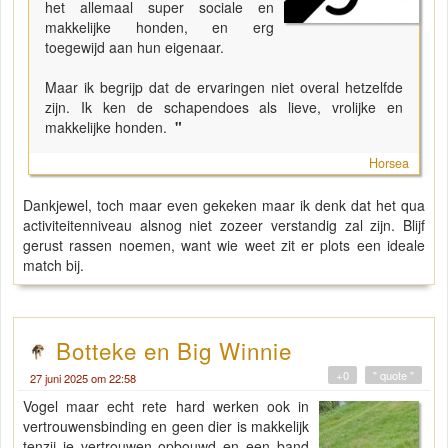
het allemaal super sociale en
makkelijke honden, en erg
toegewijd aan hun eigenaar.
Maar ik begrijp dat de ervaringen niet overal hetzelfde
zijn. Ik ken de schapendoes als lieve, vrolijke en
makkelijke honden.
"
Horsea
Dankjewel, toch maar even gekeken maar ik denk dat het qua
activiteitenniveau alsnog niet zozeer verstandig zal zijn. Blijf
gerust rassen noemen, want wie weet zit er plots een ideale
match bij.
Botteke en Big Winnie
+0
" quote "
27 juni 2025 om 22:58
Vogel maar echt rete hard werken ook in
vertrouwensbinding en geen dier is makkelijk
tenzij je vertrouwen opbouwd en een band