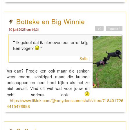
Botteke en Big Winnie
+0
" quote "
30 juni 2025 om 19:31
"
Ik geloof dat ik hier even een error krijg.
Een vogel?
"
Sofie |
Vis dan? Fredje ken ook maar die stinken
weer enorm, schildpad maar die kunnen
ontsnappen en heel hard bijten als het ze
niet bevalt. Vind dit wel wat voor jouw en
echt serieus ook
https://www.tiktok.com/@amydoessomestuff/video/718401726
4415476998