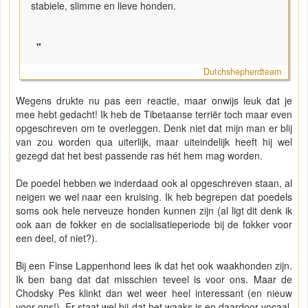
stabiele, slimme en lieve honden.
"
Dutchshepherdteam
Wegens drukte nu pas een reactie, maar onwijs leuk dat je
mee hebt gedacht! Ik heb de Tibetaanse terriër toch maar even
opgeschreven om te overleggen. Denk niet dat mijn man er blij
van zou worden qua uiterlijk, maar uiteindelijk heeft hij wel
gezegd dat het best passende ras hét hem mag worden.
De poedel hebben we inderdaad ook al opgeschreven staan, al
neigen we wel naar een kruising. Ik heb begrepen dat poedels
soms ook hele nerveuze honden kunnen zijn (al ligt dit denk ik
ook aan de fokker en de socialisatieperiode bij de fokker voor
een deel, of niet?).
Bij een Finse Lappenhond lees ik dat het ook waakhonden zijn.
Ik ben bang dat dat misschien teveel is voor ons. Maar de
Chodsky Pes klinkt dan wel weer heel interessant (en nieuw
voor ons!). Er staat wel bij dat het waaks is en daardoor vocaal.