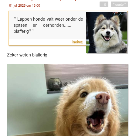
+0
" quote "
01 juli 2025 om 13:00
"
Lappen honde valt weer onder de
spitsen en oerhonden......
blafferig?
"
Ineke2
Zeker weten blafferig!