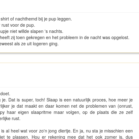
hirt of nachthemd bij je pup leggen.
 rust voor de pup.
upje niet willde slapen 's nachts.
 heeft zij toen gekregen en het probleem in de nacht was opgelost.
eweest als ze uit logeren ging.
 doet.
je. Dat is super, toch! Slaap is een natuurlijk proces, hoe meer je
rlijker je dat maakt en daar komen net de problemen van (onrust,
puppy haar eigen slaapritme maar volgen, op de plaats die ze zelf
rlijke rust.
s al heel wat voor zo'n jong diertje. En ja, nu sta je misschien een
 niet te plassen. Hou er rekening mee dat het ook zomer is, dus