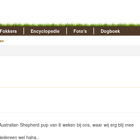
Fokkers
Encyclopedie
Foto's
Dogboek
en
stralian Shepherd pup van 8 weken bij ons, waar wij erg blij mee
 iedereen wel haha..