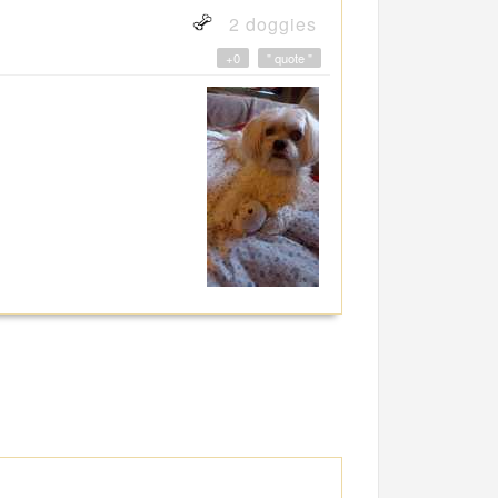
2 doggies
+0
" quote "