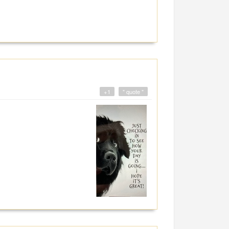
+1
" quote "