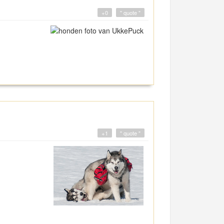
+0
" quote "
+1
" quote "