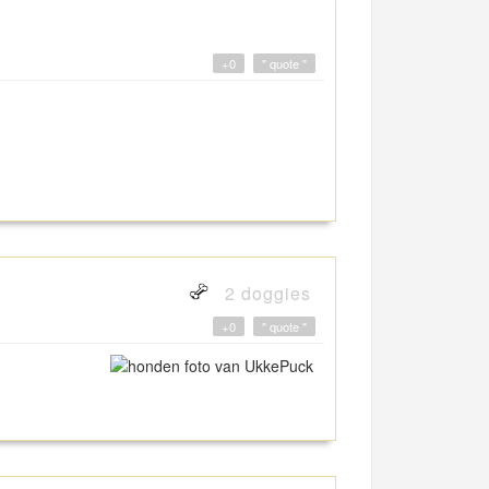
+0
" quote "
2 doggies
+0
" quote "