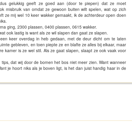
, dus gelukkig geeft ze goed aan (door te piepen) dat ze moet
ok misbruik van omdat ze gewoon buiten wilt spelen, wat op zich
ft ze mij wel 10 keer wakker gemaakt, ik de achterdeur open doen
iks.
ima ging, 2300 plassen, 0400 plassen, 0615 wakker.
at ook lastig is want als ze wil slapen dan gaat ze slapen.
een keer overdag in heb gedaan, met de deur dicht om te laten
imte gebleven, en toen piepte ze en blafte ze alles bij elkaar, maar
re kamer is ze wel stil. Als ze gaat slapen, slaapt ze ook vaak voor
d tips, dat wij door de bomen het bos niet meer zien. Want wanneer
t je hoort niks als je boven ligt, is het dan juist handig haar in de