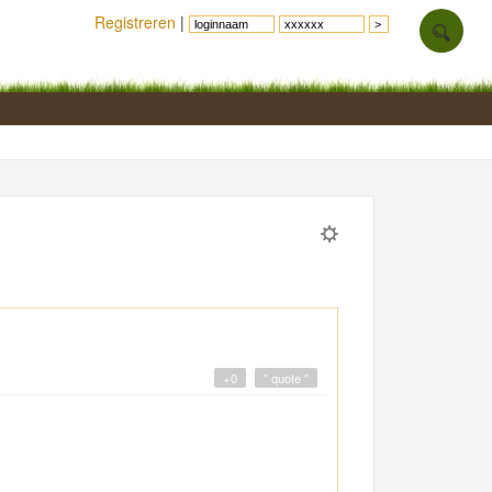
Registreren
|
+0
" quote "