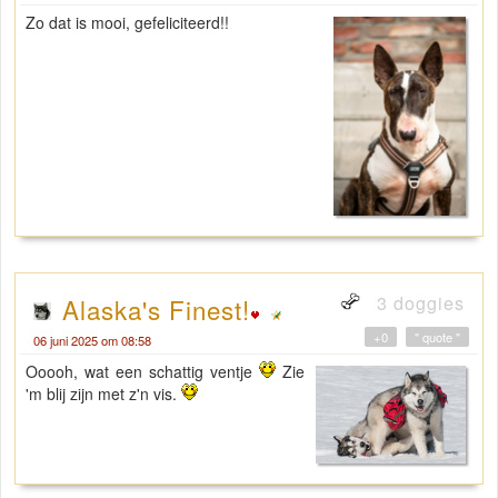
Zo dat is mooi, gefeliciteerd!!
3 doggies
Alaska's Finest!
+0
" quote "
06 juni 2025 om 08:58
Ooooh, wat een schattig ventje
Zie
'm blij zijn met z'n vis.