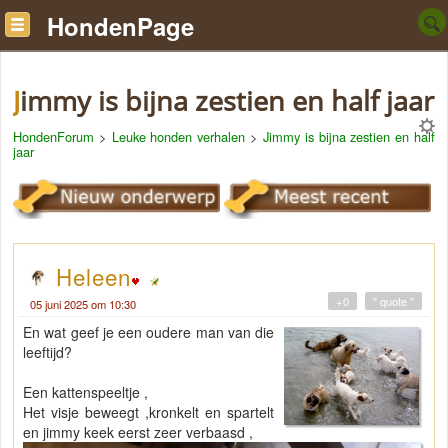
HondenPage
Jimmy is bijna zestien en half jaar
HondenForum
>
Leuke honden verhalen
>
Jimmy is bijna zestien en half
jaar
Heleen
+0
" quote "
05 juni 2025 om 10:30
En wat geef je een oudere man van die
leeftijd?
Een kattenspeeltje ,
Het visje beweegt ,kronkelt en spartelt
en jimmy keek eerst zeer verbaasd ,