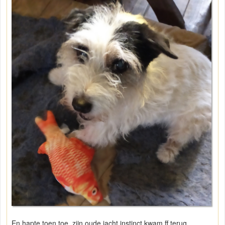
En hapte toen toe ,zijn oude jacht instinct kwam ff terug,