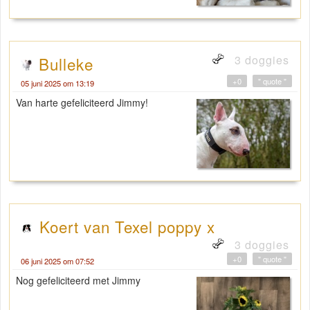
3 doggies
Bulleke
+0
" quote "
05 juni 2025 om 13:19
Van harte gefeliciteerd Jimmy!
Koert van Texel poppy x
3 doggies
+0
" quote "
06 juni 2025 om 07:52
Nog gefeliciteerd met Jimmy