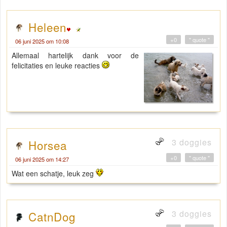
Heleen
+0
" quote "
06 juni 2025 om 10:08
Allemaal hartelijk dank voor de
felicitaties en leuke reacties
3 doggies
Horsea
+0
" quote "
06 juni 2025 om 14:27
Wat een schatje, leuk zeg
3 doggies
CatnDog