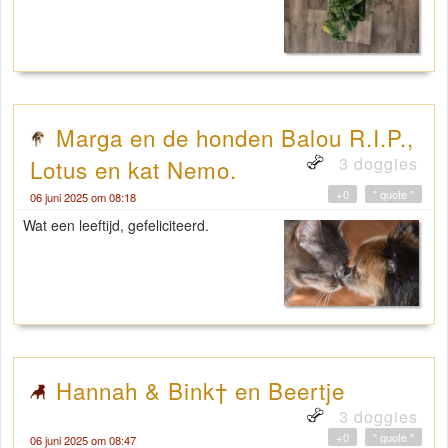
Marga en de honden Balou R.I.P.,
3 doggies
Lotus en kat Nemo.
+0
" quote "
06 juni 2025 om 08:18
Wat een leeftijd, gefeliciteerd.
Hannah & Bink† en Beertje
3 doggies
+0
" quote "
06 juni 2025 om 08:47