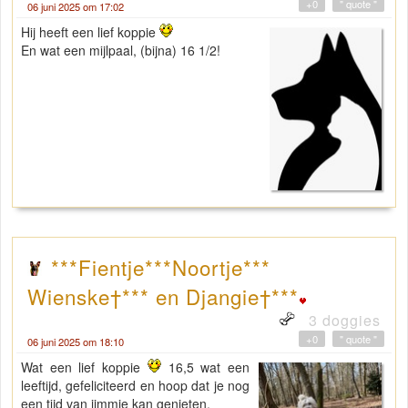
+0
" quote "
06 juni 2025 om 17:02
Hij heeft een lief koppie
En wat een mijlpaal, (bijna) 16 1/2!
***Fientje***Noortje***
Wienske†*** en Djangie†***
3 doggies
+0
" quote "
06 juni 2025 om 18:10
Wat een lief koppie
16,5 wat een
leeftijd, gefeliciteerd en hoop dat je nog
een tijd van jimmie kan genieten.