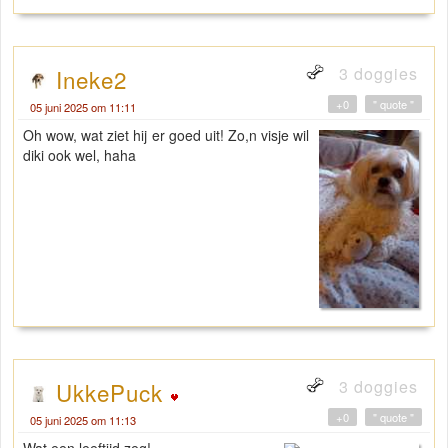
3 doggies
Ineke2
+0
" quote "
05 juni 2025 om 11:11
Oh wow, wat ziet hij er goed uit! Zo,n visje wil
diki ook wel, haha
3 doggies
UkkePuck
+0
" quote "
05 juni 2025 om 11:13
Wat een leeftijd zeg!