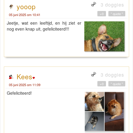
3 doggies
yooop
+0
" quote "
05 juni 2025 om 10:41
Jeetje, wat een leeftijd, en hij ziet er
nog even knap uit, gefeliciteerd!!!
3 doggies
Kees
+0
" quote "
05 juni 2025 om 11:09
Gefeliciteerd!