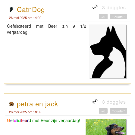
3 doggies
CatnDog
+0
" quote "
26 mei 2025 om 14:22
Gefeliciteerd met Beer z'n 9 1/2
verjaardag!
3 doggies
petra en jack
+0
" quote "
26 mei 2025 om 18:59
G
e
f
e
l
i
c
i
t
e
e
r
d met Beer zijn verjaardag!