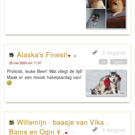
3 doggies
Alaska's Finest!
+0
" quote "
25 mei 2025 om 11:37
Proficiat, leuke Beer! Wat vliegt de tijd!
Maak er een mooie halvejaardag van!
Willemijn - baasje van Vika .
3 doggies
Bams en Ogin ¥ .