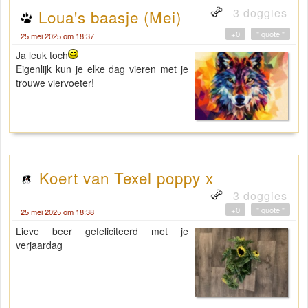
3 doggies
Loua's baasje (Mei)
+0
" quote "
25 mei 2025 om 18:37
Ja leuk toch
Eigenlijk kun je elke dag vieren met je
trouwe viervoeter!
Koert van Texel poppy x
3 doggies
+0
" quote "
25 mei 2025 om 18:38
Lieve beer gefeliciteerd met je
verjaardag