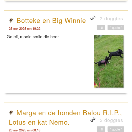
3 doggies
Botteke en Big Winnie
+0
" quote "
25 mei 2025 om 19:22
Gefeli, mooie smile die beer.
Marga en de honden Balou R.I.P.,
3 doggies
Lotus en kat Nemo.
+0
" quote "
26 mei 2025 om 08:18