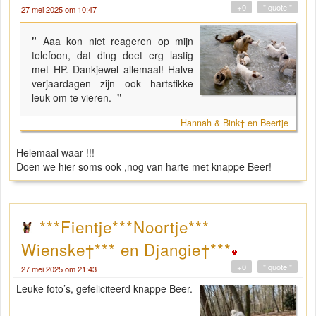
+0
" quote "
27 mei 2025 om 10:47
"
Aaa kon niet reageren op mijn
telefoon, dat ding doet erg lastig
met HP. Dankjewel allemaal! Halve
verjaardagen zijn ook hartstikke
leuk om te vieren.
"
Hannah & Bink† en Beertje
Helemaal waar !!!
Doen we hier soms ook ,nog van harte met knappe Beer!
***Fientje***Noortje***
Wienske†*** en Djangie†***
+0
" quote "
27 mei 2025 om 21:43
Leuke foto’s, gefeliciteerd knappe Beer.