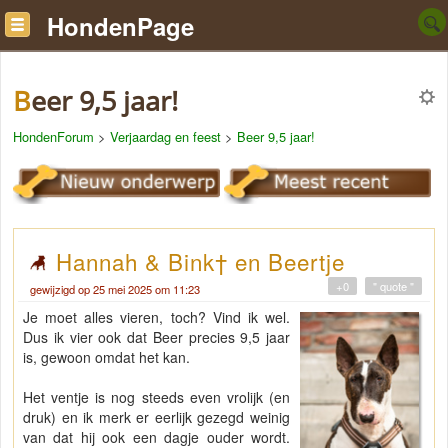
HondenPage
Beer 9,5 jaar!
HondenForum
>
Verjaardag en feest
>
Beer 9,5 jaar!
Hannah & Bink† en Beertje
+0
" quote "
gewijzigd op 25 mei 2025 om 11:23
Je moet alles vieren, toch? Vind ik wel.
Dus ik vier ook dat Beer precies 9,5 jaar
is, gewoon omdat het kan.
Het ventje is nog steeds even vrolijk (en
druk) en ik merk er eerlijk gezegd weinig
van dat hij ook een dagje ouder wordt.