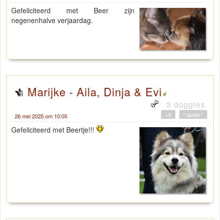
Gefeliciteerd met Beer zijn
negenenhalve verjaardag.
Marijke - Aila, Dinja & Evi
3 doggies
+0
" quote "
26 mei 2025 om 10:05
Gefeliciteerd met Beertje!!!