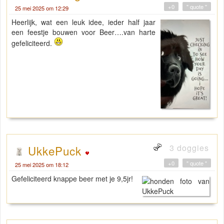
+0
" quote "
25 mei 2025 om 12:29
Heerlijk, wat een leuk idee, ieder half jaar
een feestje bouwen voor Beer….van harte
gefeliciteerd.
3 doggies
UkkePuck
+0
" quote "
25 mei 2025 om 18:12
Gefeliciteerd knappe beer met je 9,5jr!