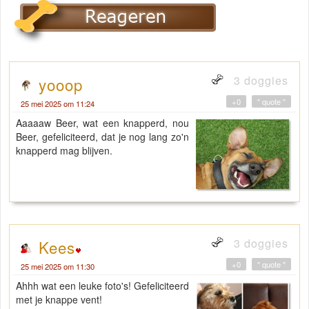
3 doggies
yooop
+0
" quote "
25 mei 2025 om 11:24
Aaaaaw Beer, wat een knapperd, nou
Beer, gefeliciteerd, dat je nog lang zo'n
knapperd mag blijven.
3 doggies
Kees
+0
" quote "
25 mei 2025 om 11:30
Ahhh wat een leuke foto's! Gefeliciteerd
met je knappe vent!