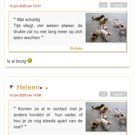
+0
" quote "
10 juni 2025 om 10:51
"
Wat schattig
Tijd vliegt, vier weken alweer, de
drukte zal nu niet lang meer op zich
laten wachten
"
Bulleke
Is al bezig
Heleen
+1
" quote "
10 juni 2025 om 10:58
"
Komen ze al in contact met je
andere honden of hun vader, of
hou je ze nog steeds apart van de
rest?
"