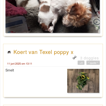
Koert van Texel poppy x
3 doggies
+0
" quote "
11 juni 2025 om 13:11
Smelt