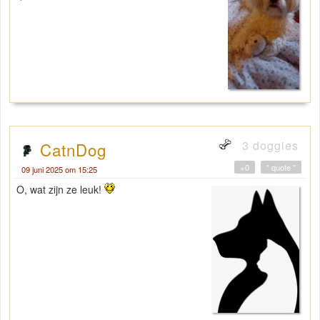
3 doggies
CatnDog
+0
" quote "
09 juni 2025 om 15:25
O, wat zijn ze leuk!