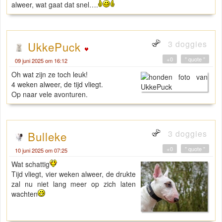
alweer, wat gaat dat snel….
3 doggies
UkkePuck
+0
" quote "
09 juni 2025 om 16:12
Oh wat zijn ze toch leuk!
4 weken alweer, de tijd vliegt.
Op naar vele avonturen.
3 doggies
Bulleke
+0
" quote "
10 juni 2025 om 07:25
Wat schattig
Tijd vliegt, vier weken alweer, de drukte
zal nu niet lang meer op zich laten
wachten