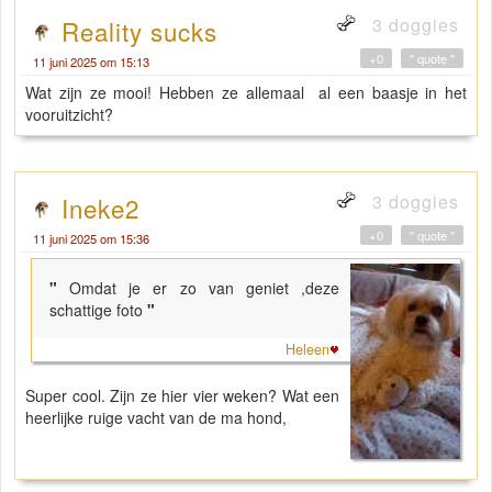
3 doggies
Reality sucks
+0
" quote "
11 juni 2025 om 15:13
Wat zijn ze mooi! Hebben ze allemaal al een baasje in het
vooruitzicht?
3 doggies
Ineke2
+0
" quote "
11 juni 2025 om 15:36
"
Omdat je er zo van geniet ,deze
schattige foto
"
Heleen
Super cool. Zijn ze hier vier weken? Wat een
heerlijke ruige vacht van de ma hond,