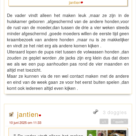
jantien
De vader vindt alleen het maken leuk ,maar ze zijn in de
huiskamer geboren ,afgeschermd van de andere honden,voor
de rust van de moeder,dan tussen de drie a vier weken steeds
minder afgeschermd ,goede moeders willen de eerste tijd geen
kraambezoek van andere honden ,maar nu is ze makkelijker
en vindt ze het niet erg als andere komen kijken .
Uiteraard lopen de pups niet tussen de volwassen honden ,dan
zouden ze geplet worden ,de jacks zijn erg klein dus dat doen
we als we een pup aanhouden pas rond de vier maanden en
altijd met toezicht.
Maar ze kunnen via de ren wel contact maken met de andere
en eind van de week gaan ze voor het eerst buiten spelen ,dan
komt ook iedereen altijd even kijken .
3 doggies
jantien
+1
" quote "
10 juni 2025 om 11:33
"
De vader vindt alleen het maken