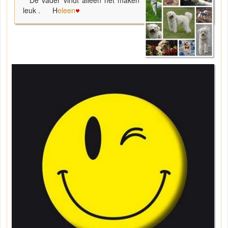
leuk . H
eleen