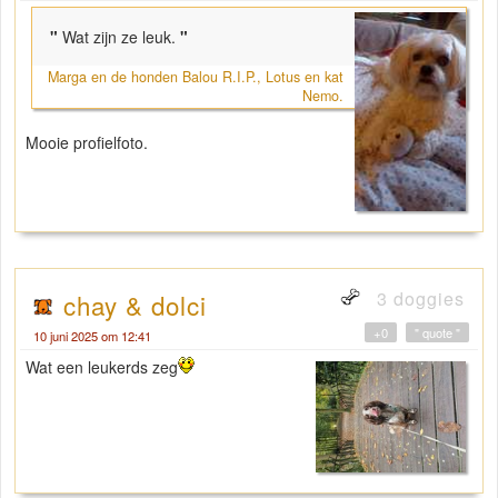
"
Wat zijn ze leuk.
"
Marga en de honden Balou R.I.P., Lotus en kat
Nemo.
Mooie profielfoto.
3 doggies
chay & dolci
+0
" quote "
10 juni 2025 om 12:41
Wat een leukerds zeg