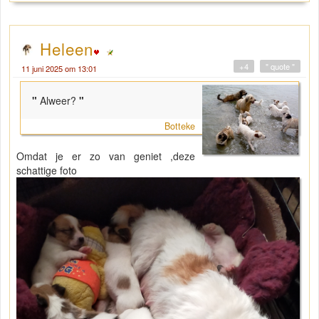
Heleen
+4
" quote "
11 juni 2025 om 13:01
"
Alweer?
"
Botteke
Omdat je er zo van geniet ,deze
schattige foto