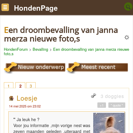
HondenPage
Een droombevalling van janna
merza nieuwe foto,s
HondenForum
>
Bevalling
>
Een droombevalling van janna merza nieuwe
foto,s
1
2
3
3 doggies
Loesje
+1
" quote "
14 mei 2025 om 23:02
"
Ja leuk he ?
Voor jou informatie ,mijn vorige nest was
zeven maanden geleden ,uiteraard met