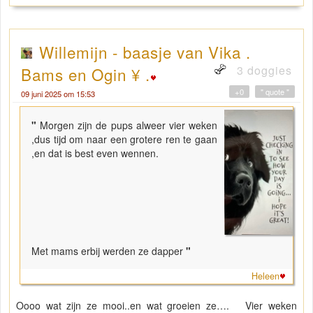
Willemijn - baasje van Vika .
3 doggies
Bams en Ogin ¥ .
+0
" quote "
09 juni 2025 om 15:53
"
Morgen zijn de pups alweer vier weken
,dus tijd om naar een grotere ren te gaan
,en dat is best even wennen.
Met mams erbij werden ze dapper
"
Heleen
Oooo wat zijn ze mooi..en wat groeien ze…. Vier weken