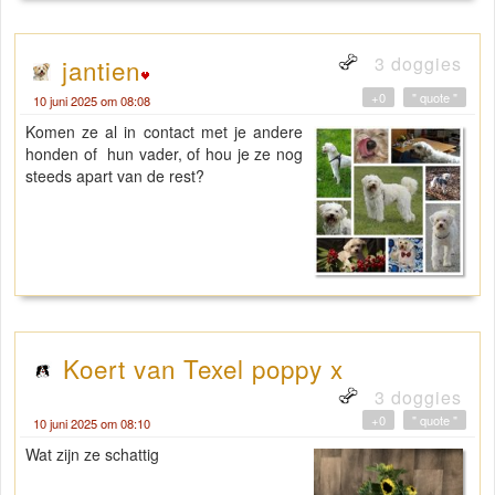
3 doggies
jantien
+0
" quote "
10 juni 2025 om 08:08
Komen ze al in contact met je andere
honden of hun vader, of hou je ze nog
steeds apart van de rest?
Koert van Texel poppy x
3 doggies
+0
" quote "
10 juni 2025 om 08:10
Wat zijn ze schattig