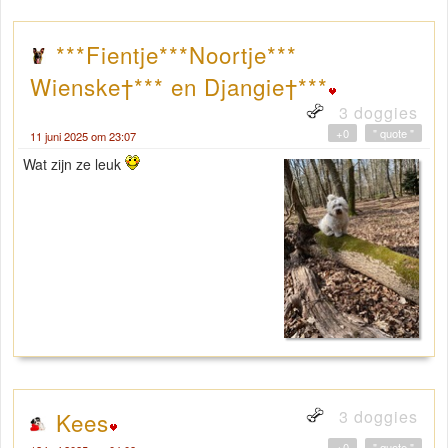
***Fientje***Noortje***
Wienske†*** en Djangie†***
3 doggies
+0
" quote "
11 juni 2025 om 23:07
Wat zijn ze leuk
3 doggies
Kees
+0
" quote "