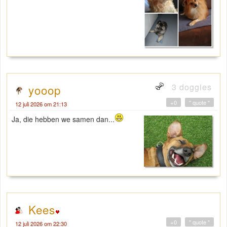
3 doggies
yooop
+0
" quote "
12 juli 2026 om 21:13
Ja, die hebben we samen dan...
Kees
+0
" quote "
12 juli 2026 om 22:30