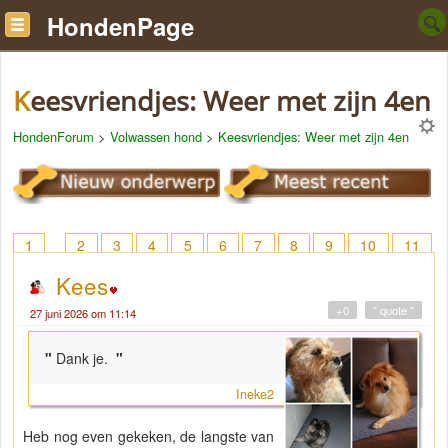
HondenPage
Keesvriendjes: Weer met zijn 4en
HondenForum
>
Volwassen hond
>
Keesvriendjes: Weer met zijn 4en
1
2
3
4
5
6
7
8
9
10
11
12
13
14
15
16
17
18
> 28
Kees
+0
" quote "
27 juni 2026 om 11:14
"
Dank je.
"
Ineke2
Heb nog even gekeken, de langste van