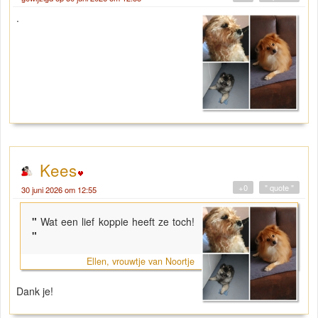
.
Kees
+0
" quote "
30 juni 2026 om 12:55
"
Wat een lief koppie heeft ze toch!
"
Ellen, vrouwtje van Noortje
Dank je!