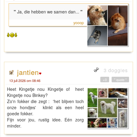
"
Ja, die hebben we samen dan...
"
yooop
3 doggies
jantien
+0
" quote "
13 juli 2026 om 08:46
Heet Kingetje nou Kingetje of heet
Kingetje nou Binkey?
Zo'n fokker die zegt : 'het blijven toch
onze hondjes' klinkt als een heel
goede fokker.
Fijn voor jou, rustig idee. Eén zorg
minder.