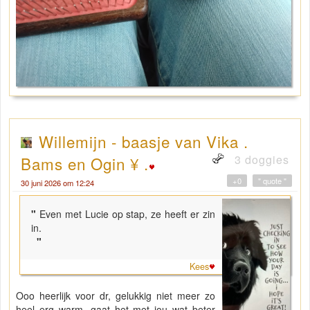
Willemijn - baasje van Vika .
3 doggies
Bams en Ogin ¥ .
+0
" quote "
30 juni 2026 om 12:24
"
Even met Lucie op stap, ze heeft er zin
in.
"
Kees
Ooo heerlijk voor dr, gelukkig niet meer zo
heel erg warm, gaat het met jou wat beter