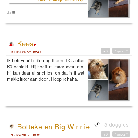
Ja!!!!
Kees
+0
" quote "
13 juli 2026 om 18:49
Ik heb voor Lodie nog ff een IDC Julius
K9 besteld. Hij hoeft m maar even om,
hij kan daar al snel los, en dat is ff wat
makkelijker aan doen. Hoop ik haha.
3 doggies
Botteke en Big Winnie
+0
" quote "
13 juli 2026 om 19:04