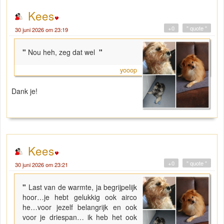
Kees
+0
" quote "
30 juni 2026 om 23:19
"
Nou heh, zeg dat wel
"
yooop
Dank je!
Kees
+0
" quote "
30 juni 2026 om 23:21
"
Last van de warmte, ja begrijpelijk
hoor…je hebt gelukkig ook airco
he…voor jezelf belangrijk en ook
voor je driespan… ik heb het ook