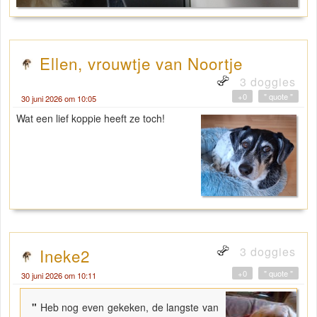
Ellen, vrouwtje van Noortje
3 doggies
+0
" quote "
30 juni 2026 om 10:05
Wat een lief koppie heeft ze toch!
3 doggies
Ineke2
+0
" quote "
30 juni 2026 om 10:11
"
Heb nog even gekeken, de langste van