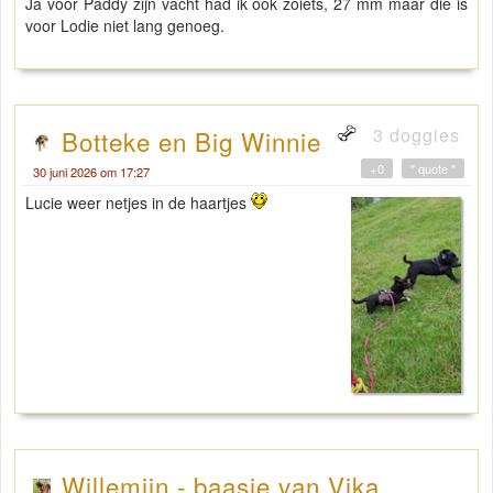
Ja voor Paddy zijn vacht had ik ook zoiets, 27 mm maar die is
voor Lodie niet lang genoeg.
3 doggies
Botteke en Big Winnie
+0
" quote "
30 juni 2026 om 17:27
Lucie weer netjes in de haartjes
Willemijn - baasje van Vika .