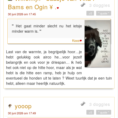
3 doggies
Bams en Ogin ¥ .
+0
" quote "
30 juni 2026 om 17:45
"
Het gaat minder slecht nu het ietsje
minder warm is.
"
Kees
Last van de warmte, ja begrijpelijk hoor…je
hebt gelukkig ook airco he…voor jezelf
belangrijk en ook voor je driespan… ik heb
het ook niet op de hitte hoor, maar als je wat
hebt is die hitte een ramp, heb je hulp om
eventueel de honden uit te laten ? Weet tuurlijk dat je een tuin
hebt, alleen maar heerlijk natuurlijk.
3 doggies
yooop
+0
" quote "
30 juni 2026 om 17:49