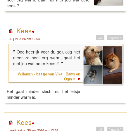
kees ?
Kees
+0
" quote "
30 juni 2026 om 12:54
"
Ooo heerlijk voor dr, gelukkig niet
meer zo heel erg warm, gaat het
met jou wat beter kees ?
"
Willemijn - baasje van Vika . Bams en
Ogin ¥ .
Het gaat minder slecht nu het ietsje
minder warm is.
Kees
+0
" quote "
gewijzigd op 30 juni 2026 om 12:55