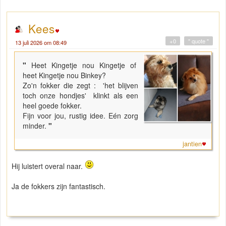
Kees
+0
" quote "
13 juli 2026 om 08:49
"
Heet Kingetje nou Kingetje of
heet Kingetje nou Binkey?
Zo'n fokker die zegt : 'het blijven
toch onze hondjes' klinkt als een
heel goede fokker.
Fijn voor jou, rustig idee. Eén zorg
minder.
"
jantien
Hij luistert overal naar.
Ja de fokkers zijn fantastisch.