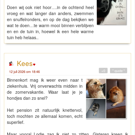
Doen wij ook niet hoor….in de ochtend heel
vroeg en wat langer dan anders, zwemmen
en snuffelronders, en op de dag bekijken we
wat te doen…te warm mooi binnen verblijven
en en de tuin in, hoewel ik een hele warme
tuin heb helaas..
Kees
+0
" quote "
12 juli 2026 om 18:46
Binnenkort mag ik weer even naar t
ziekenhuis. Vrij onverwachts midden in
de zomervakantie. Waar laat je je
hondjes dan zo snel?
Het pension zit natuurlijk knettervol,
toch mochten ze allemaal komen, echt
superlief.
Maar vooral Lodie zag ik niet zo zitten. Gisteren kreeg ik