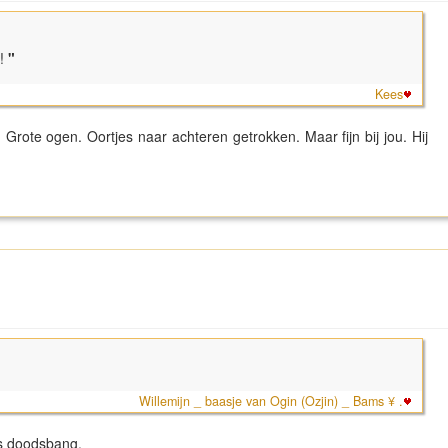
!
"
Kees
. Grote ogen. Oortjes naar achteren getrokken. Maar fijn bij jou. Hij
Willemijn _ baasje van Ogin (Ozjin) _ Bams ¥ .
 is doodsbang.