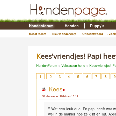
Hondenforum
Honden
Puppy's
Meest recent
• Nieuw onderwerp
• Onbeantwoord
• Zoek
Kees'vriendjes! Papi h
HondenForum
>
Volwassen hond
>
Kees'vriendjes! 
1
2
3
4
5
6
7
8
9
Kees
31 december 2024 om 13:12
"
Wat een leuk duo! En papi heeft wat w
wel in de manier hoe ze kijkt en ligt. Abe