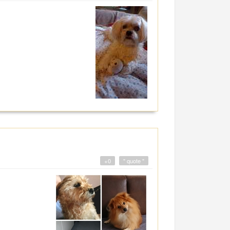
+0
" quote "