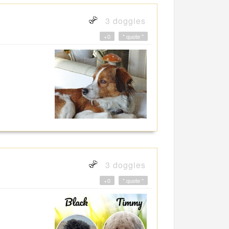
3 doggies
+0
" quote "
3 doggies
+0
" quote "