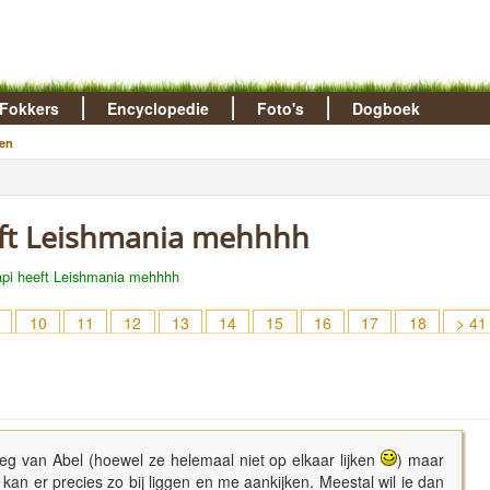
Fokkers
Encyclopedie
Foto's
Dogboek
en
eeft Leishmania mehhhh
Papi heeft Leishmania mehhhh
10
11
12
13
14
15
16
17
18
> 41
eg van Abel (hoewel ze helemaal niet op elkaar lijken
) maar
l kan er precies zo bij liggen en me aankijken. Meestal wil ie dan