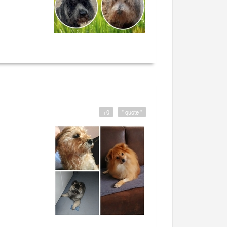
+0
" quote "