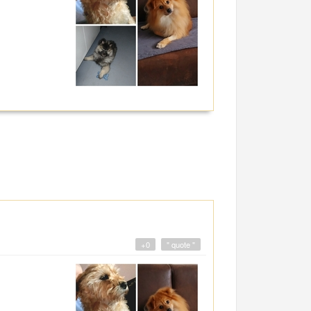
+0
" quote "