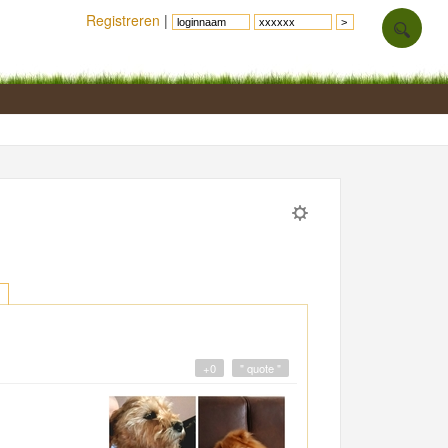
Registreren
|
+0
" quote "