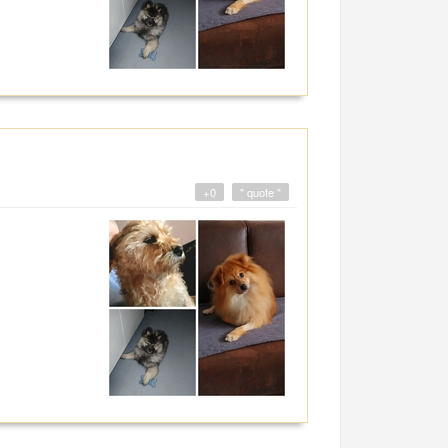
+0
" quote "