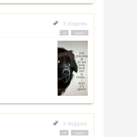
3 doggies
+0
" quote "
3 doggies
+0
" quote "