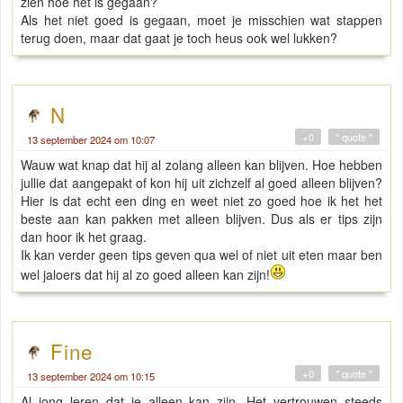
zien hoe het is gegaan?
Als het niet goed is gegaan, moet je misschien wat stappen
terug doen, maar dat gaat je toch heus ook wel lukken?
N
+0
" quote "
13 september 2024 om 10:07
Wauw wat knap dat hij al zolang alleen kan blijven. Hoe hebben
jullie dat aangepakt of kon hij uit zichzelf al goed alleen blijven?
Hier is dat echt een ding en weet niet zo goed hoe ik het het
beste aan kan pakken met alleen blijven. Dus als er tips zijn
dan hoor ik het graag.
Ik kan verder geen tips geven qua wel of niet uit eten maar ben
wel jaloers dat hij al zo goed alleen kan zijn!
Fine
+0
" quote "
13 september 2024 om 10:15
Al jong leren dat ie alleen kan zijn. Het vertrouwen steeds