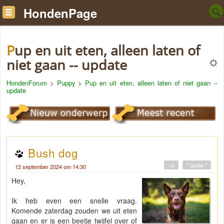
HondenPage
Pup en uit eten, alleen laten of
niet gaan -- update
HondenForum
>
Puppy
>
Pup en uit eten, alleen laten of niet gaan --
update
Bush dog
+0
" quote "
12 september 2024 om 14:30
Hey,
Ik heb even een snelle vraag.
Komende zaterdag zouden we uit eten
gaan en er is een beetje twijfel over of