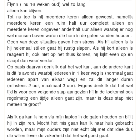
Flynn ( nu 16 weken oud) wel zo lang
alleen kan blijven.
Tot nu toe is hij meerdere keren alleen geweest, namelijk
meerdere keren een ruim half uur compleet alleen en
meerdere keren ongeveer anderhalf uur alleen waarbij er nog
wel mensen boven waren die hem in de gaten konden houden.
Geen van deze situaties gaven hem stress. Als hij alleen is is
hij helemaal stil en gaat hij rustig slapen. Als hij kort alleen is
reageert hij ook niet op het thuis komen, hij kijkt even op en
slaapt dan weer verder.
Op basis daarvan denk ik dat het wel kan, aan de andere kant
is dit 's avonds waarbij iedereen in 1 keer weg is (normaal gaat
iedereen apart van elkaar weg) en zal dit langer duren
(minstens 2 uur, maximaal 3 uur). Ergens denk ik dat het wel
tijd is voor een volgende stap aangezien hij in de toekomst ook
regelmatig een tijdje alleen gaat zijn, maar is deze stap niet
meteen te groot?
Als ik ga kan ik hem via mijn laptop in de gaten houden en blijft
hij in zijn ren. Mocht het mis gaan kan ik naar huis gebracht
worden, maar mijn ouders zijn niet echt blij met dat idee dus
die willen liever de zekerheid dat het wel goed gaat.