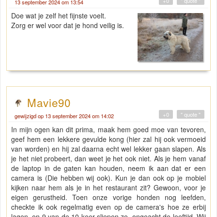
+0
" quote "
13 september 2024 om 13:54
Doe wat je zelf het fijnste voelt.
Zorg er wel voor dat je hond veilig is.
Mavie90
+0
" quote "
gewijzigd op 13 september 2024 om 14:02
In mijn ogen kan dit prima, maak hem goed moe van tevoren,
geef hem een lekkere gevulde kong (hier zal hij ook vermoeid
van worden) en hij zal daarna echt wel lekker gaan slapen. Als
je het niet probeert, dan weet je het ook niet. Als je hem vanaf
de laptop in de gaten kan houden, neem ik aan dat er een
camera is (Die hebben wij ook). Kun je dan ook op je mobiel
kijken naar hem als je in het restaurant zit? Gewoon, voor je
eigen gerustheid. Toen onze vorige honden nog leefden,
checkte ik ook regelmatig even op de camera's hoe ze erbij
lagen. en 9 van de 10 keer sliepen ze, ongeacht de leeftijd. Wij