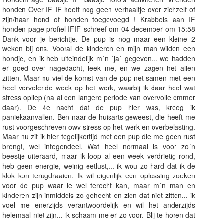
honden Over IF IF heeft nog geen verhaaltje over zichzelf of
zijn/haar hond of honden toegevoegd ! Krabbels aan IF
honden page profiel IFIF schreef om 04 december om 15:58
Dank voor je berichtje. De pup is nog maar een kleine 2
weken bij ons. Vooral de kinderen en mijn man wilden een
hondje, en ik heb uiteindelijk m´n ´ja´ gegeven... we hadden
er goed over nagedacht, leek me, en we zagen het allen
zitten. Maar nu viel de komst van de pup net samen met een
heel vervelende week op het werk, waarbij ik daar heel wat
stress opliep (na al een langere periode van overvolle emmer
daar). De 4e nacht dat de pup hier was, kreeg ik
paniekaanvallen. Ben naar de huisarts geweest, die heeft me
rust voorgeschreven owv stress op het werk en overbelasting.
Maar nu zit ik hier tegelijkertijd met een pup die me geen rust
brengt, wel integendeel. Wat heel normaal is voor zo´n
beestje uiteraard, maar ik loop al een week verdrietig rond,
heb geen energie, weinig eetlust,... ik wou zo hard dat ik de
klok kon terugdraaien. Ik wil eigenlijk een oplossing zoeken
voor de pup waar ie wel terecht kan, maar m´n man en
kinderen zijn inmiddels zo gehecht en zien dat niet zitten... ik
voel me enerzijds verantwoordelijk en wil het anderzijds
helemaal niet zijn... ik schaam me er zo voor. Blij te horen dat