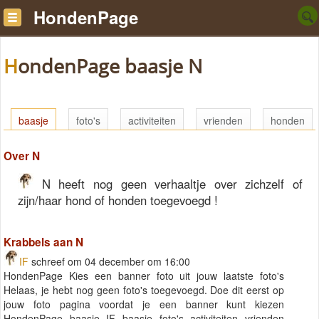
HondenPage
HondenPage baasje N
baasje
foto's
activiteiten
vrienden
honden
Over N
N heeft nog geen verhaaltje over zichzelf of
zijn/haar hond of honden toegevoegd !
Krabbels aan N
IF
schreef om 04 december om 16:00
HondenPage Kies een banner foto uit jouw laatste foto's
Helaas, je hebt nog geen foto's toegevoegd. Doe dit eerst op
jouw foto pagina voordat je een banner kunt kiezen
HondenPage baasje IF baasje foto's activiteiten vrienden