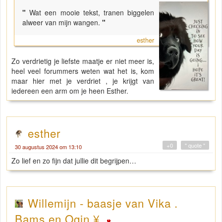
"
Wat een mooie tekst, tranen biggelen
alweer van mijn wangen.
"
esther
Zo verdrietig je liefste maatje er niet meer is,
heel veel forummers weten wat het is, kom
maar hier met je verdriet , je krijgt van
iedereen een arm om je heen Esther.
esther
+0
" quote "
30 augustus 2024 om 13:10
Zo lief en zo fijn dat jullie dit begrijpen…
Willemijn - baasje van Vika .
Bams en Ogin ¥ .