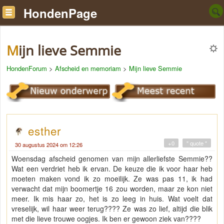
HondenPage
Mijn lieve Semmie
HondenForum
>
Afscheid en memoriam
>
Mijn lieve Semmie
esther
+0
" quote "
30 augustus 2024 om 12:26
Woensdag afscheid genomen van mijn allerliefste Semmie??
Wat een verdriet heb ik ervan. De keuze die ik voor haar heb
moeten maken vond ik zo moeilijk. Ze was pas 11, ik had
verwacht dat mijn boomertje 16 zou worden, maar ze kon niet
meer. Ik mis haar zo, het is zo leeg in huis. Wat voelt dat
vreselijk, wil haar weer terug???? Ze was zo lief, altijd die blik
met die lieve trouwe oogjes. Ik ben er gewoon ziek van????