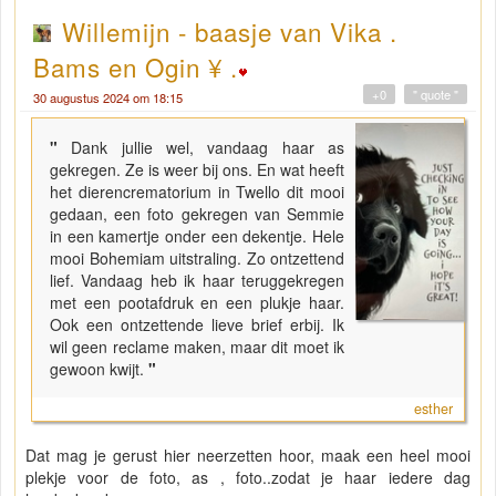
Willemijn - baasje van Vika .
Bams en Ogin ¥ .
+0
" quote "
30 augustus 2024 om 18:15
"
Dank jullie wel, vandaag haar as
gekregen. Ze is weer bij ons. En wat heeft
het dierencrematorium in Twello dit mooi
gedaan, een foto gekregen van Semmie
in een kamertje onder een dekentje. Hele
mooi Bohemiam uitstraling. Zo ontzettend
lief. Vandaag heb ik haar teruggekregen
met een pootafdruk en een plukje haar.
Ook een ontzettende lieve brief erbij. Ik
wil geen reclame maken, maar dit moet ik
gewoon kwijt.
"
esther
Dat mag je gerust hier neerzetten hoor, maak een heel mooi
plekje voor de foto, as , foto..zodat je haar iedere dag