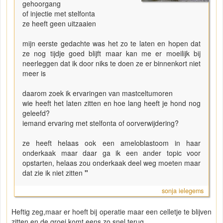
gehoorgang
of injectie met stelfonta
ze heeft geen uitzaaien
mijn eerste gedachte was het zo te laten en hopen dat
ze nog tijdje goed blijft maar kan me er moeilijk bij
neerleggen dat ik door niks te doen ze er binnenkort niet
meer is
daarom zoek ik ervaringen van mastceltumoren
wie heeft het laten zitten en hoe lang heeft je hond nog
geleefd?
iemand ervaring met stelfonta of oorverwijdering?
ze heeft helaas ook een ameloblastoom in haar
onderkaak maar daar ga ik een ander topic voor
opstarten, helaas zou onderkaak deel weg moeten maar
dat zie ik niet zitten
"
sonja ielegems
Heftig zeg,maar er hoeft bij operatie maar een celletje te blijven
zitten en de groei komt eens zo snel terug.