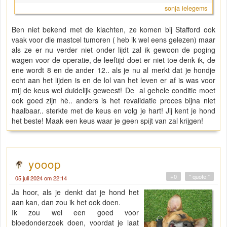
sonja ielegems
Ben niet bekend met de klachten, ze komen bij Stafford ook
vaak voor die mastcel tumoren ( heb ik wel eens gelezen) maar
als ze er nu verder niet onder lijdt zal ik gewoon de poging
wagen voor de operatie, de leeftijd doet er niet toe denk ik, de
ene wordt 8 en de ander 12.. als je nu al merkt dat je hondje
echt aan het lijden is en de lol van het leven er af is was voor
mij de keus wel duidelijk geweest! De al gehele conditie moet
ook goed zijn hè.. anders is het revalidatie proces bijna niet
haalbaar.. sterkte met de keus en volg je hart! Jij kent je hond
het beste! Maak een keus waar je geen spijt van zal krijgen!
yooop
+0
" quote "
05 juli 2024 om 22:14
Ja hoor, als je denkt dat je hond het
aan kan, dan zou ik het ook doen.
Ik zou wel een goed voor
bloedonderzoek doen, voordat je laat