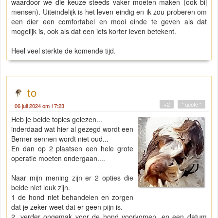
waardoor we die keuze steeds vaker moeten maken (ook bij
mensen). Uiteindelijk is het leven eindig en ik zou proberen om
een dier een comfortabel en mooi einde te geven als dat
mogelijk is, ook als dat een iets korter leven betekent.
Heel veel sterkte de komende tijd.
to
+2
" quote "
06 juli 2024 om 17:23
Heb je beide topics gelezen...
inderdaad wat hier al gezegd wordt een
Berner sennen wordt niet oud...
En dan op 2 plaatsen een hele grote
operatie moeten ondergaan....
Naar mijn mening zijn er 2 opties die
beide niet leuk zijn.
1 de hond niet behandelen en zorgen
dat je zeker weet dat er geen pijn is.
2. verder ongemak voor de hond voorkomen, en een datum