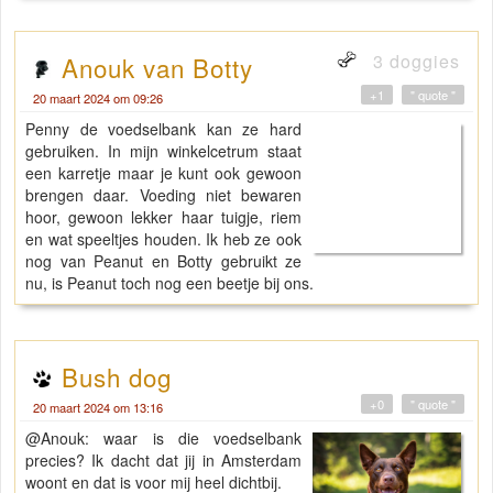
3 doggies
Anouk van Botty
+1
" quote "
20 maart 2024 om 09:26
Penny de voedselbank kan ze hard
gebruiken. In mijn winkelcetrum staat
een karretje maar je kunt ook gewoon
brengen daar. Voeding niet bewaren
hoor, gewoon lekker haar tuigje, riem
en wat speeltjes houden. Ik heb ze ook
nog van Peanut en Botty gebruikt ze
nu, is Peanut toch nog een beetje bij ons.
Bush dog
+0
" quote "
20 maart 2024 om 13:16
@Anouk: waar is die voedselbank
precies? Ik dacht dat jij in Amsterdam
woont en dat is voor mij heel dichtbij.