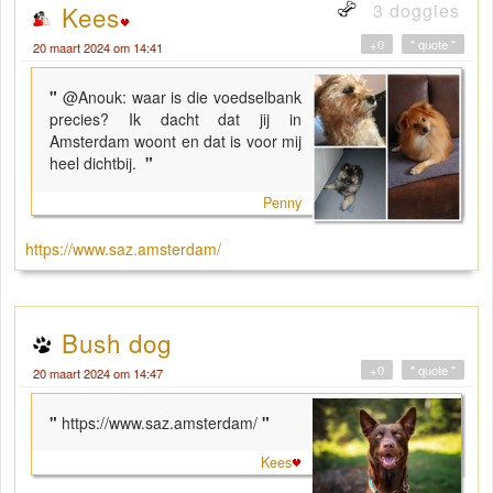
3 doggies
Kees
+0
" quote "
20 maart 2024 om 14:41
"
@Anouk: waar is die voedselbank
precies? Ik dacht dat jij in
Amsterdam woont en dat is voor mij
heel dichtbij.
"
Penny
https://www.saz.amsterdam/
Bush dog
+0
" quote "
20 maart 2024 om 14:47
"
https://www.saz.amsterdam/
"
Kees