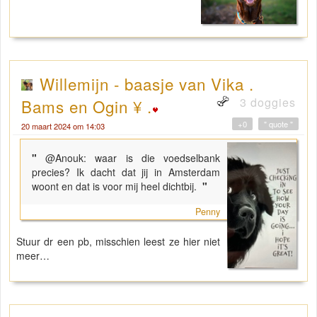
Willemijn - baasje van Vika .
3 doggies
Bams en Ogin ¥ .
+0
" quote "
20 maart 2024 om 14:03
"
@Anouk: waar is die voedselbank
precies? Ik dacht dat jij in Amsterdam
woont en dat is voor mij heel dichtbij.
"
Penny
Stuur dr een pb, misschien leest ze hier niet
meer…