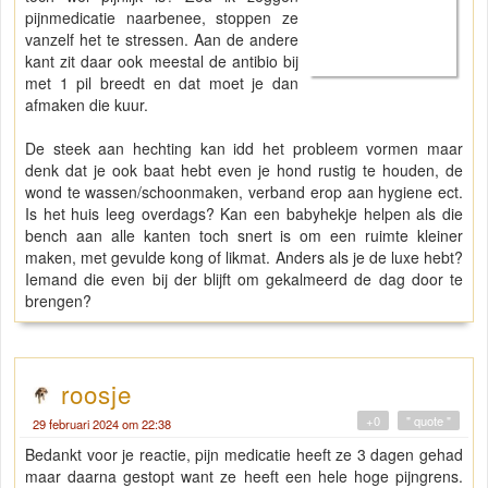
pijnmedicatie naarbenee, stoppen ze
vanzelf het te stressen. Aan de andere
kant zit daar ook meestal de antibio bij
met 1 pil breedt en dat moet je dan
afmaken die kuur.
De steek aan hechting kan idd het probleem vormen maar
denk dat je ook baat hebt even je hond rustig te houden, de
wond te wassen/schoonmaken, verband erop aan hygiene ect.
Is het huis leeg overdags? Kan een babyhekje helpen als die
bench aan alle kanten toch snert is om een ruimte kleiner
maken, met gevulde kong of likmat. Anders als je de luxe hebt?
Iemand die even bij der blijft om gekalmeerd de dag door te
brengen?
roosje
+0
" quote "
29 februari 2024 om 22:38
Bedankt voor je reactie, pijn medicatie heeft ze 3 dagen gehad
maar daarna gestopt want ze heeft een hele hoge pijngrens.