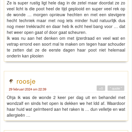
Ze is super rustig ligt hele dag in de zetel maar doordat ze zo
veel licht is die poot heel de tijd geplooid en super veel rek op
de wonde … morgen opnieuw hechten en met een stevigere
hecht techniek maar met nog iets minder huid natuurlijk dus
nog meer trekkracht en daar heb ik echt heel bang voor … dat
het weer open gaat of door gaat scheuren.
Ik was nu aan het denken om met ijzerdraad en veel wat en
vetrap errond een soort mal te maken om tegen haar schouder
te zetten dat ze de eerste dagen haar poot niet helemaal
onderin kan plooien
roosje
+0
" quote "
29 februari 2024 om 22:39
Ohja ik was de wonde 2 keer per dag uit en behandel met
wondzalf en sinds het open is dekken we het Idd af. Waardoor
haar huid wat geïrriteerd aan het raken is … dun velletje en wat
allergieën …