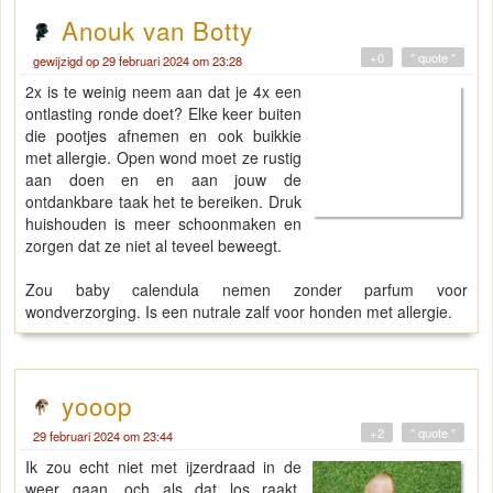
Anouk van Botty
+0
" quote "
gewijzigd op 29 februari 2024 om 23:28
2x is te weinig neem aan dat je 4x een
ontlasting ronde doet? Elke keer buiten
die pootjes afnemen en ook buikkie
met allergie. Open wond moet ze rustig
aan doen en en aan jouw de
ontdankbare taak het te bereiken. Druk
huishouden is meer schoonmaken en
zorgen dat ze niet al teveel beweegt.
Zou baby calendula nemen zonder parfum voor
wondverzorging. Is een nutrale zalf voor honden met allergie.
yooop
+2
" quote "
29 februari 2024 om 23:44
Ik zou echt niet met ijzerdraad in de
weer gaan, och als dat los raakt,