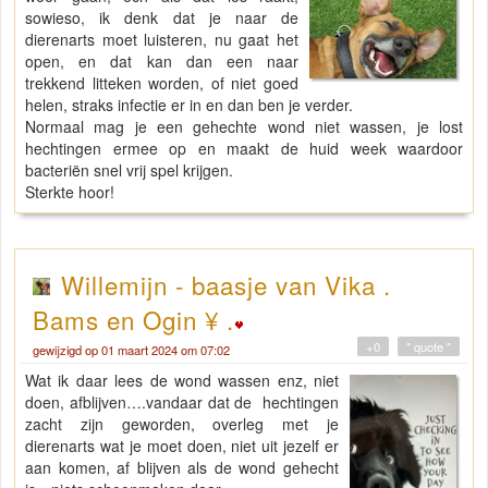
sowieso, ik denk dat je naar de
dierenarts moet luisteren, nu gaat het
open, en dat kan dan een naar
trekkend litteken worden, of niet goed
helen, straks infectie er in en dan ben je verder.
Normaal mag je een gehechte wond niet wassen, je lost
hechtingen ermee op en maakt de huid week waardoor
bacteriën snel vrij spel krijgen.
Sterkte hoor!
Willemijn - baasje van Vika .
Bams en Ogin ¥ .
+0
" quote "
gewijzigd op 01 maart 2024 om 07:02
Wat ik daar lees de wond wassen enz, niet
doen, afblijven….vandaar dat de hechtingen
zacht zijn geworden, overleg met je
dierenarts wat je moet doen, niet uit jezelf er
aan komen, af blijven als de wond gehecht