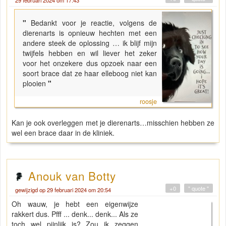
29 februari 2024 om 17:43
"
Bedankt voor je reactie, volgens de
dierenarts is opnieuw hechten met een
andere steek de oplossing … ik blijf mijn
twijfels hebben en wil liever het zeker
voor het onzekere dus opzoek naar een
soort brace dat ze haar elleboog niet kan
plooien
"
roosje
Kan je ook overleggen met je dierenarts…misschien hebben ze
wel een brace daar in de kliniek.
Anouk van Botty
+0
" quote "
gewijzigd op 29 februari 2024 om 20:54
Oh wauw, je hebt een eigenwijze
rakkert dus. Pfff ... denk... denk... Als ze
toch wel pijnlijk is? Zou ik zeggen