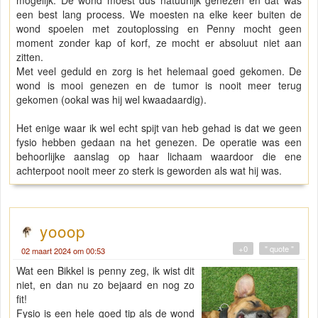
een best lang process. We moesten na elke keer buiten de
wond spoelen met zoutoplossing en Penny mocht geen
moment zonder kap of korf, ze mocht er absoluut niet aan
zitten.
Met veel geduld en zorg is het helemaal goed gekomen. De
wond is mooi genezen en de tumor is nooit meer terug
gekomen (ookal was hij wel kwaadaardig).
Het enige waar ik wel echt spijt van heb gehad is dat we geen
fysio hebben gedaan na het genezen. De operatie was een
behoorlijke aanslag op haar lichaam waardoor die ene
achterpoot nooit meer zo sterk is geworden als wat hij was.
yooop
+0
" quote "
02 maart 2024 om 00:53
Wat een Bikkel is penny zeg, ik wist dit
niet, en dan nu zo bejaard en nog zo
fit!
Fysio is een hele goed tip als de wond