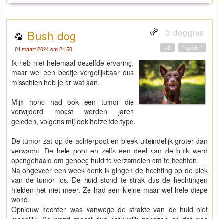
3 doggies
Bush dog
+0
" quote "
01 maart 2024 om 21:50
Ik heb niet helemaal dezelfde ervaring,
maar wel een beetje vergelijkbaar dus
misschien heb je er wat aan.
Mijn hond had ook een tumor die
verwijderd moest worden jaren
geleden, volgens mij ook hetzelfde type.
De tumor zat op de achterpoot en bleek uiteindelijk groter dan
verwacht. De hele poot en zelfs een deel van de buik werd
opengehaald om genoeg huid te verzamelen om te hechten.
Na ongeveer een week denk ik gingen de hechting op de plek
van de tumor los. De huid stond te strak dus de hechtingen
hielden het niet meer. Ze had een kleine maar wel hele diepe
wond.
Opnieuw hechten was vanwege de strakte van de huid niet
mogelijk. De wond moest dus natuurlijk genezen en dat was