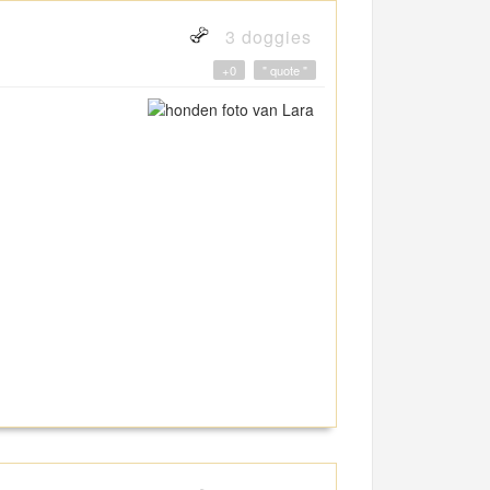
3 doggies
+0
" quote "