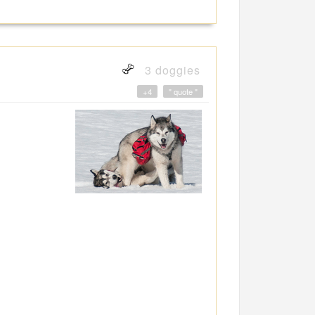
3 doggies
+4
" quote "