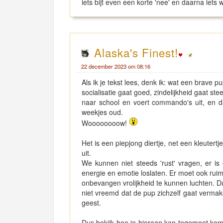
iets bijt even een korte 'nee' en daarna iets 
Alaska's Finest!
22 december 2023 om 08:16
Als ik je tekst lees, denk ik: wat een brave p
socialisatie gaat goed, zindelijkheid gaat stee
naar school en voert commando's uit, en dat
weekjes oud.
Woooooooow!
Het is een piepjong diertje, net een kleutertje,
uit.
We kunnen niet steeds 'rust' vragen, er is
energie en emotie loslaten. Er moet ook rui
onbevangen vrolijkheid te kunnen luchten. D
niet vreemd dat de pup zichzelf gaat vermak
geest.
Dus bekijk hoe je hieraan kan tegemoet komen