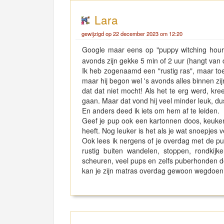
Lara
gewijzigd op 22 december 2023 om 12:20
Google maar eens op "puppy witching hour"
avonds zijn gekke 5 min of 2 uur (hangt van 
Ik heb zogenaamd een "rustig ras", maar toe
maar hij begon wel 's avonds alles binnen zij
dat dat niet mocht! Als het te erg werd, kreeg
gaan. Maar dat vond hij veel minder leuk, dus
En anders deed ik iets om hem af te leiden.
Geef je pup ook een kartonnen doos, keukenrol
heeft. Nog leuker is het als je wat snoepjes 
Ook lees ik nergens of je overdag met de pu
rustig buiten wandelen, stoppen, rondkij
scheuren, veel pups en zelfs puberhonden do
kan je zijn matras overdag gewoon wegdoe