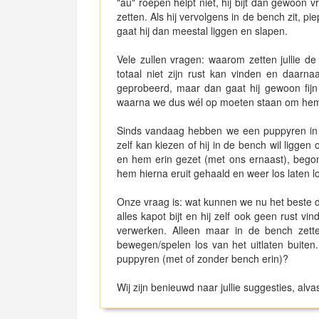
"au" roepen helpt niet, hij bijt dan gewoon v
zetten. Als hij vervolgens in de bench zit, p
gaat hij dan meestal liggen en slapen.
Vele zullen vragen: waarom zetten jullie de
totaal niet zijn rust kan vinden en daarn
geprobeerd, maar dan gaat hij gewoon fijn d
waarna we dus wél op moeten staan om hem 
Sinds vandaag hebben we een puppyren in h
zelf kan kiezen of hij in de bench wil ligge
en hem erin gezet (met ons ernaast), begon
hem hierna eruit gehaald en weer los laten l
Onze vraag is: wat kunnen we nu het beste d
alles kapot bijt en hij zelf ook geen rust vind
verwerken. Alleen maar in de bench zette
bewegen/spelen los van het uitlaten buite
puppyren (met of zonder bench erin)?
Wij zijn benieuwd naar jullie suggesties, alva