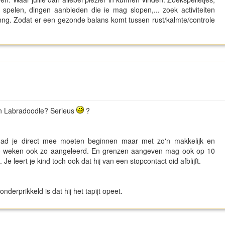
 spelen, dingen aanbieden die ie mag slopen,... zoek activiteiten
nng. Zodat er een gezonde balans komt tussen rust/kalmte/controle
an Labradoodle? Serieus
?
 had je direct mee moeten beginnen maar met zo'n makkelijk en
met 10 weken ook zo aangeleerd. En grenzen aangeven mag ook op 10
Je leert je kind toch ook dat hij van een stopcontact oid afblijft.
nderprikkeld is dat hij het tapijt opeet.