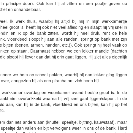
in principe door). Ook kan hij al zitten en een pootje geven op
ctief en onhandelbaar.
eel. Ik werk thuis, waarbij hij altijd bij mij in mijn werkkamertje
eel groot is, heeft hij ook niet veel afleiding en slaapt hij vrij snel in
din en ik op de bank zitten, wordt hij heel druk, rent de hele
k, vloerkleed sloopt hij aan alle randen, springt op bank met zijn
e bijten (benen, armen, handen, etc.)). Ook springt hij heel vaak op
 drinken op staan. Daarnaast hebben we een lekker mandje (dachten
loopt hij liever dan dat hij erin gaat liggen. Hij ziet alles eigenlijk
 wanneer we hem op schoot pakten, waarbij hij dan lekker ging liggen
k over, aangezien hij als een piranha om zich heen bijt.
 werkkamer overdag en woonkamer avond heel/te groot is. In de
aakt niet overprikkeld waarna hij vrij snel gaat liggen/slapen. In de
id aan, kan hij in de bank, vloerkleed en ons bijten, kan hij op het
tc.
m dan iets anders aan (knuffel, speeltje, bijtring, kauwstaaf), maar
 speeltje dan vallen en bijt vervolgens weer in ons of de bank. Hard