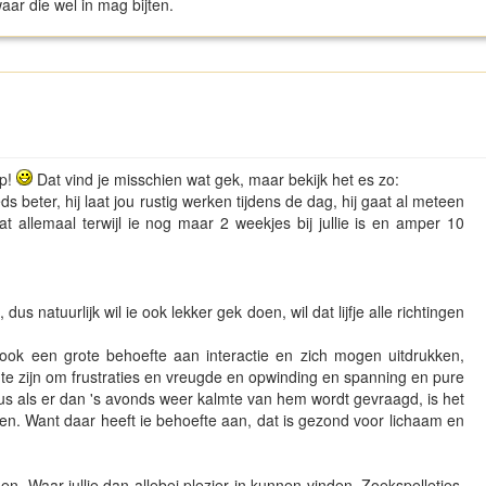
waar die wel in mag bijten.
up!
Dat vind je misschien wat gek, maar bekijk het es zo:
ds beter, hij laat jou rustig werken tijdens de dag, hij gaat al meteen
 allemaal terwijl ie nog maar 2 weekjes bij jullie is en amper 10
 dus natuurlijk wil ie ook lekker gek doen, wil dat lijfje alle richtingen
 ook een grote behoefte aan interactie en zich mogen uitdrukken,
mte zijn om frustraties en vreugde en opwinding en spanning en pure
us als er dan 's avonds weer kalmte van hem wordt gevraagd, is het
en. Want daar heeft ie behoefte aan, dat is gezond voor lichaam en
. Waar jullie dan allebei plezier in kunnen vinden. Zoekspelletjes,