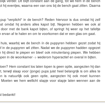
rolijk verder. Dit blijft constant aan de gang, tot we hem in de bench
iept hij eventjes, waarna een van ons bij de bench gaat zitten. Daarna
 pup "verplicht" in de bench? Reden hiervoor is dus omdat hij zelf
aast omdat hij anders alles kapot bijt. Negeren hebben we ook al
oor met de bank kapot bijten, of springt hij weer op het tafeltje
ervan af te halen en om te voorkomen dat er een glas om gaat.
uis, waarbij we de bench ín de puppyren hebben gezet zodat hij
n of in de puppyren wil zitten. Nadat we de puppyren hadden opgezet
 hij direct te piepen en bleef ook minutenlang piepen. We hebben
open in de woonkamer -> wederom hyperactief en overal in bijten.
oen? Hem constant los laten lopen is geen optie, aangezien hij dan
t, terwijl slaap voor (jonge) pups juist heel belangrijk is om alles te
n is natuurlijk ook geen optie, aangezien hij ook moet kunnen
n. Moeten we hem wellicht stapje voor stapje laten wennen aan de
st bedankt!