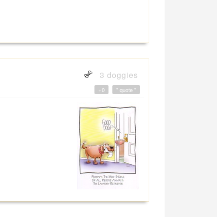
3 doggies
+0
" quote "