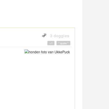
3 doggies
+1
" quote "