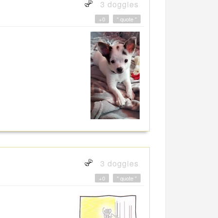
3 doggies
+0
" quote "
3 doggies
+0
" quote "