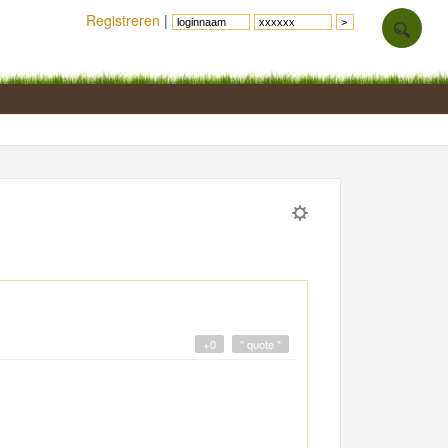
Registreren
|
+0
" quote "