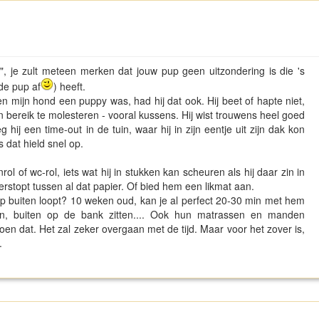
, je zult meteen merken dat jouw pup geen uitzondering is die 's
de pup af
) heeft.
n mijn hond een puppy was, had hij dat ook. Hij beet of hapte niet,
n bereik te molesteren - vooral kussens. Hij wist trouwens heel goed
 hij een time-out in de tuin, waar hij in zijn eentje uit zijn dak kon
 dat hield snel op.
 of wc-rol, iets wat hij in stukken kan scheuren als hij daar zin in
verstopt tussen al dat papier. Of bied hem een likmat aan.
p buiten loopt? 10 weken oud, kan je al perfect 20-30 min met hem
ken, buiten op de bank zitten.... Ook hun matrassen en manden
en dat. Het zal zeker overgaan met de tijd. Maar voor het zover is,
n.