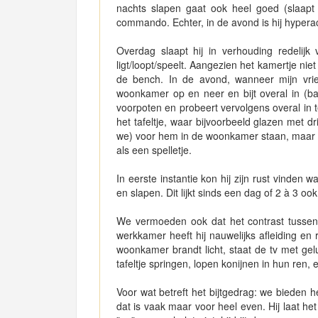
nachts slapen gaat ook heel goed (slaapt 
commando. Echter, in de avond is hij hypera
Overdag slaapt hij in verhouding redelijk v
ligt/loopt/speelt. Aangezien het kamertje niet h
de bench. In de avond, wanneer mijn vrien
woonkamer op en neer en bijt overal in (ban
voorpoten en probeert vervolgens overal in t
het tafeltje, waar bijvoorbeeld glazen met
we) voor hem in de woonkamer staan, maar die s
als een spelletje.
In eerste instantie kon hij zijn rust vinden
en slapen. Dit lijkt sinds een dag of 2 à 3 oo
We vermoeden ook dat het contrast tussen
werkkamer heeft hij nauwelijks afleiding en r
woonkamer brandt licht, staat de tv met gelu
tafeltje springen, lopen konijnen in hun ren, e
Voor wat betreft het bijtgedrag: we bieden he
dat is vaak maar voor heel even. Hij laat het