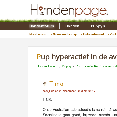
Hondenforum
Honden
Puppy's
Meest recent
• Nieuw onderwerp
• Onbeantwoord
• Zoek
Pup hyperactief in de a
HondenForum
>
Puppy
>
Pup hyperactief in de avond
Timo
gewijzigd op 22 december 2023 om 01:17
Hallo,
Onze Australian Labradoodle is nu ruim 2 wek
Socialisatie gaat goed, hij wordt steeds zi