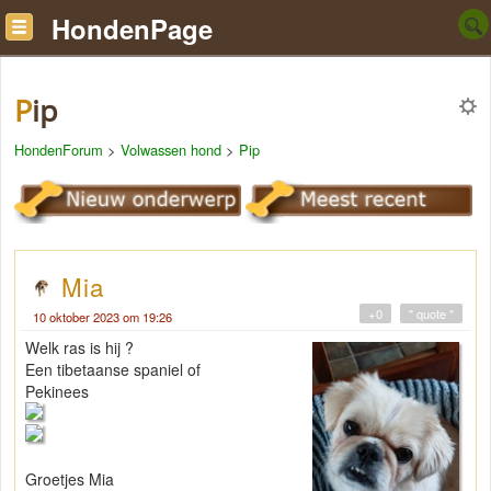
HondenPage
Pip
HondenForum
>
Volwassen hond
>
Pip
Mia
+0
" quote "
10 oktober 2023 om 19:26
Welk ras is hij ?
Een tibetaanse spaniel of
Pekinees
Groetjes Mia