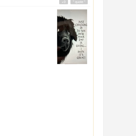
+0
" quote "