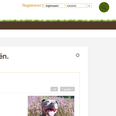
Registreren
|
ën.
+0
" quote "