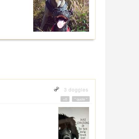
3 doggies
+0
" quote "