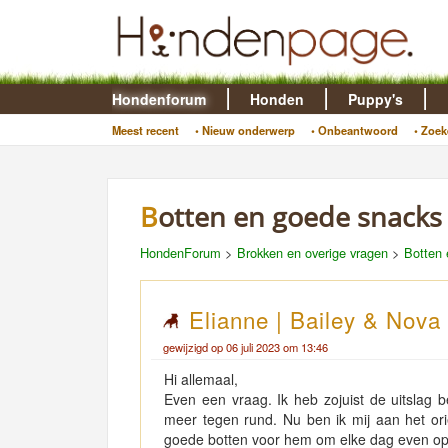
Hondenforum
Honden
Puppy's
Meest recent
• Nieuw onderwerp
• Onbeantwoord
• Zoek
Botten en goede snacks
HondenForum
>
Brokken en overige vragen
>
Botten 
Elianne | Bailey & Nova
gewijzigd op 06 juli 2023 om 13:46
Hi allemaal,
Even een vraag. Ik heb zojuist de uitslag b
meer tegen rund. Nu ben ik mij aan het or
goede botten voor hem om elke dag even o