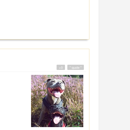
+0
" quote "