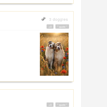
3 doggies
+0
" quote "
+0
" quote "