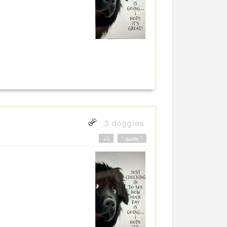
3 doggies
+0
" quote "