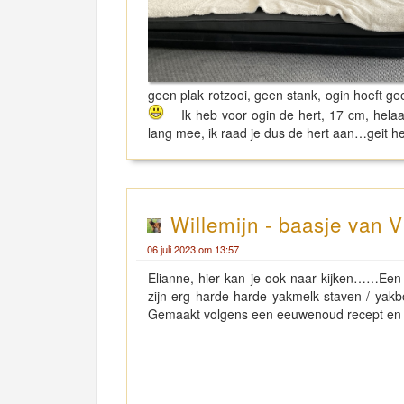
geen plak rotzooi, geen stank, ogin hoeft ge
Ik heb voor ogin de hert, 17 cm, helaas
lang mee, ik raad je dus de hert aan…geit 
Willemijn - baasje van V
06 juli 2023 om 13:57
Elianne, hier kan je ook naar kijken……Ee
zijn erg harde harde yakmelk staven / yak
Gemaakt volgens een eeuwenoud recept en d