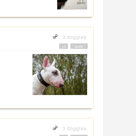
3 doggies
+0
" quote "
3 doggies