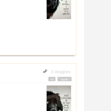
3 doggies
+0
" quote "