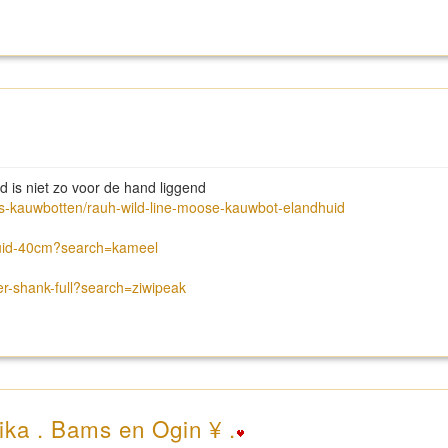
nd is niet zo voor de hand liggend
ks-kauwbotten/rauh-wild-line-moose-kauwbot-elandhuid
huid-40cm?search=kameel
er-shank-full?search=ziwipeak
ika . Bams en Ogin ¥ .