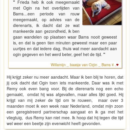
"
Frieda heb ik ook meegemaakt
met Ogin na het overlijden van
Bams…een periode van rouw
meegemaakt, op advies van de
dierenarts, ik dacht dat ze wat
mankeerde aan gezondheid, ik ben
gaan wandelen op plaatsen waar Bams nooit geweest
is, en dat is geen tien minuten geweest maar een paar
uurtjes en dat iedere dag, thuis wat meer aandacht aan
ogin gegeven en het werd beter, geef het de tijd.
"
Willemijn _ baasje van Ozjin _ Bams ¥ .
Hij krijgt zeker nu meer aandacht. Maar ik ben blij te horen, dat
jij ook dacht dat Ogin toen iets mankeerde. Daar was ik met
Remy ook even bang voor. Bij de dierenarts nog een echo
gemaakt, omdat hij was afgevallen, maar alles lijkt goed. Hij
krijgt van mij zeker de tijd om te rouwen, maar over 3
maanden moet ik een week naar Nederland, omdat mijn zoon
een geregistreerd partnerschap aangaat en ik ga met het
vliegtuig, dus Remy kan niet mee. Ik hoop dat hij tegen die tijd
wel weer een beetje zijn evenwicht heeft gevonden.