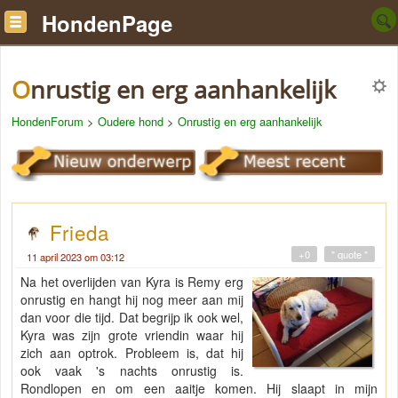
HondenPage
Onrustig en erg aanhankelijk
HondenForum
>
Oudere hond
>
Onrustig en erg aanhankelijk
Frieda
+0
" quote "
11 april 2023 om 03:12
Na het overlijden van Kyra is Remy erg
onrustig en hangt hij nog meer aan mij
dan voor die tijd. Dat begrijp ik ook wel,
Kyra was zijn grote vriendin waar hij
zich aan optrok. Probleem is, dat hij
ook vaak 's nachts onrustig is.
Rondlopen en om een aaitje komen. Hij slaapt in mijn