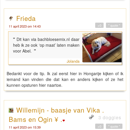
Frieda
+0
" quote "
11 april 2023 om 14:43
"
Dit kan via bachbloesemix.nl daar
heb ik ze ook ‘op maat’ laten maken
voor Abel.
"
Jolanda
Bedankt voor de tip. Ik zal eerst hier in Hongarije kijken of ik
iemand kan vinden die dat kan en anders kijken of ze het
kunnen opsturen hier naartoe.
Willemijn - baasje van Vika .
3 doggies
Bams en Ogin ¥ .
+0
" quote "
11 april 2023 om 15:39