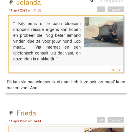
3 doggies
Jolanda
+1
" quote "
11 april 2023 om 11:08
"
Kijk eens of je bach bloesem
druppels rescue ergens kan kopen
en probeer die. Nog beter iemand
vinden d8e ze voor jouw hond ,,op
maat,, . Via internet en een
telefonisch consult,lukt dat vast, en
opzenden is makkelijk.
"
ientje
Dit kan via bachbloesemix.nl daar heb ik ze ook ‘op maat’ laten
maken voor Abel.
Frieda
+0
" quote "
11 april 2023 om 14:41