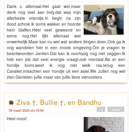
Dank u allemaal.Het gaat wel,maar
denk nog veel aan Indy,dat was mijn
allerbeste vriendje.In begin na zijn
dood schrok ik soms wakker en hoorde
hem blaffen.Heel veel geweend en
soms nog.Het lijkt allemaal wat
onwerkelijk.Maar kan nu wel wat andere dingen doen.Ook ga ik
nog wandelen hier in een mooie omgeving.Om je vragen te
beantwoorden Jantien.Dat kan ik voorlopig nog niet zeggen.Ik
heb een job dat veel energie vraagt,ook mentaal.Als er een
hondje komt,weet ik nog niet welk ras,terug een
Cavalier,misschien een hondje uit een asiel.We zullen nog wel
zien.Genieten jullie maar van jullie lieve viervoeters.
Ziva †, Bullie †, en Bandhu
+0
" quote "
09 maart 2023 om 19:54
Heel mooi!