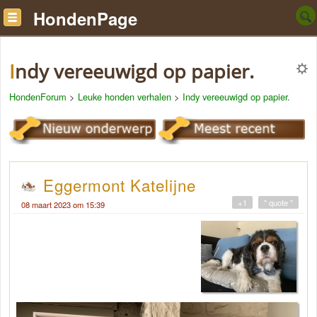
HondenPage
Indy vereeuwigd op papier.
HondenForum
>
Leuke honden verhalen
>
Indy vereeuwigd op papier.
Eggermont Katelijne
+1
" quote "
08 maart 2023 om 15:39