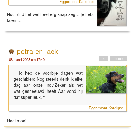
Eggermont Katelijne
Nou vind het wel heel erg knap zeg….je hebt
talent…
petra en jack
+0
" quote "
08 maart 2023 om 17:40
"
Ik heb de voorbije dagen wat
geschilderd.Nog steeds denk ik elke
dag aan onze Indy.Zeker als het
wat gesneeuwd heeft.Wat vond hij
dat super leuk.
"
Eggermont Katelijne
Heel mooi!